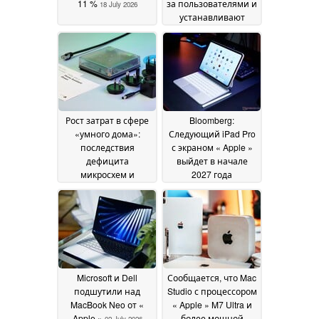
11 %
за пользователями и
18 July 2026
устанавливают
ненужное ПО без их
согласия
17 July 2026
Рост затрат в сфере
Bloomberg:
«умного дома»:
Следующий iPad Pro
последствия
с экраном « Apple »
дефицита
выйдет в начале
микросхем и
2027 года
оперативной
одновременно с
памяти
новыми моделями
10 July 2026
iPhone
02 July 2026
Microsoft и Dell
Сообщается, что Mac
подшутили над
Studio с процессором
MacBook Neo от «
« Apple » M7 Ultra и
Apple »
более мощной
02 July 2026