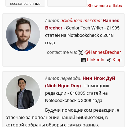
восстановленные
Show more articles
устройства,
поставляемые
напрямую от Apple
Автор
исходного текста
:
Hannes
26
June 2026
Brecher
- Senior Tech Writer
- 21995
статей на Notebookcheck
c 2018
года
contact me via:
@HannesBrecher
,
LinkedIn
,
Xing
Автор перевода:
Нин Нгок Дуй
(Ninh Ngoc Duy)
- Помощник
редакции
- 818035 статей на
Notebookcheck
c 2008 года
Будучи помощником редакции, я
отвечаю за пополнение нашей Библиотеки, в
которой собраны обзоры с самых разных