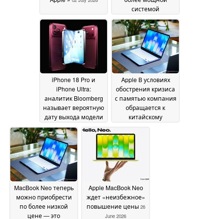
системой
охлаждения выйдет
на рынок через два
года после
появления модели с
процессором M5
Ultra
29 June 2026
iPhone 18 Pro и
Apple В условиях
iPhone Ultra:
обострения кризиса
аналитик Bloomberg
с памятью компания
называет вероятную
обращается к
дату выхода модели
китайскому
« Apple »
производителю
29 June 2026
микросхем,
включенному в
«черный список»
27
June 2026
MacBook Neo теперь
Apple MacBook Neo
можно приобрести
ждет «неизбежное»
по более низкой
повышение цены
26
цене — это
June 2026