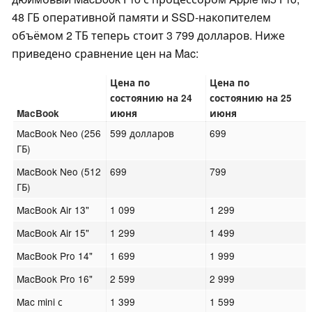
48 ГБ оперативной памяти и SSD-накопителем
объёмом 2 ТБ теперь стоит 3 799 долларов. Ниже
приведено сравнение цен на Mac:
Цена по
Цена по
состоянию на 24
состоянию на 25
MacBook
июня
июня
MacBook Neo (256
599 долларов
699
ГБ)
MacBook Neo (512
699
799
ГБ)
MacBook Air 13"
1 099
1 299
MacBook Air 15"
1 299
1 499
MacBook Pro 14"
1 699
1 999
MacBook Pro 16"
2 599
2 999
Mac mini с
1 399
1 599