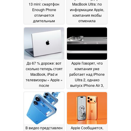
13 mini: смартфон
MacBook Ultra: по
Enough Phone
информации Apple,
отличается
компания якобы
длительным
отменила
временем
разработку
автономной работы
процессоров M6 Pro
и задней крышкой с
и M6 Max
26 June 2026
винтовым
креплением
26 June
2026
До 67 % дороже: вот
Apple Говорят, что
сколько теперь стоят
компания уже
MacBook, iPad и
работает над iPhone
телевизоры « Apple »
Ultra 2, однако
после
выпуск iPhone Air 3,
значительного
возможно, будет
повышения цен
отменен
25 June 2026
компанией « Apple »
26 June 2026
В видео представлен
Apple Сообщается,