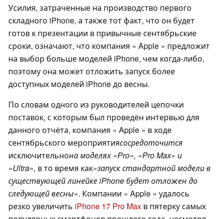
Усилия, затраченные на производство первого
складного iPhone, а также тот факт, что он будет
готов к презентации в привычные сентябрьские
сроки, означают, что компания « Apple » предложит
на выбор больше моделей iPhone, чем когда-либо,
поэтому она может отложить запуск более
доступных моделей iPhone до весны.
По словам одного из руководителей цепочки
поставок, с которым был проведён интервью для
данного отчёта, компания « Apple » в ходе
сентябрьского мероприятия
сосредоточится
исключительно
на моделях «Pro», «Pro Max» и
«Ultra»,
в то время как
«запуск стандартной модели в
существующей линейке iPhone будет отложен до
следующей весны
». Компании « Apple » удалось
резко увеличить
iPhone 17 Pro Max
в пятерку самых
популярных смартфонов прошлого года, несмотря