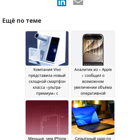
Ещё по теме
Компания Vivo
Аналитик из « Apple
представила новый
» сообщил о
складной смартфон
возможном
класса «ультра-
увеличении объёма
премиум» с
оперативной
аккумулятором,
памяти в моделях
превосходящим по
iPhone 18 и iPhone
емкости модель Z
18e, но всё не так,
Fold7 от « Galaxy », а
как вы думаете
27 June
также подтвердила
2026
его глобальный
запуск
27 June 2026
Меньше, чем iPhone
Серьёзный удар по