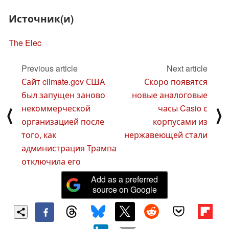
Источник(и)
The Elec
Previous article
Next article
Сайт climate.gov США
Скоро появятся
был запущен заново
новые аналоговые
некоммерческой
часы Casio с
⟨
⟩
организацией после
корпусами из
того, как
нержавеющей стали
администрация Трампа
отключила его
Add as a preferred
source on Google