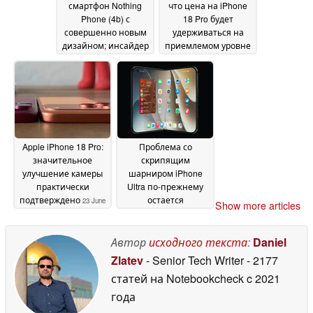
смартфон Nothing
что цена на iPhone
Phone (4b) с
18 Pro будет
совершенно новым
удерживаться на
дизайном; инсайдер
приемлемом уровне
раскрыл
благодаря активным
технические
мерам по
характеристики
сокращению затрат
25
June 2026
25 June 2026
Apple iPhone 18 Pro:
Проблема со
значительное
скрипящим
улучшение камеры
шарниром iPhone
практически
Ultra по-прежнему
подтверждено
остается
23 June
Show more articles
нерешенной, в то
2026
время как компания
« Apple » дала
Автор
исходного текста
:
Daniel
зеленый свет на
Zlatev
- Senior Tech Writer
- 2177
запуск производства
статей на Notebookcheck
c 2021
своёго складного
дисплея
года
23 June 2026