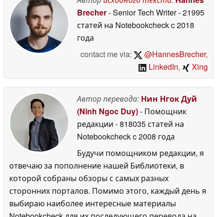
25 June 2026
Brecher
- Senior Tech Writer
- 21995
статей на Notebookcheck
c 2018
года
contact me via:
@HannesBrecher
,
LinkedIn
,
Xing
Автор перевода:
Нин Нгок Дуй
(Ninh Ngoc Duy)
- Помощник
редакции
- 818035 статей на
Notebookcheck
c 2008 года
Будучи помощником редакции, я
отвечаю за пополнение нашей Библиотеки, в
которой собраны обзоры с самых разных
сторонних порталов. Помимо этого, каждый день я
выбираю наиболее интересные материалы
Notebookcheck для их последующего перевода на