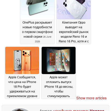
и задней крышкой с
винтовым
креплением
26 June
2026
OnePlus раскрывает
Компания Oppo
новые подробности
выводит на
о первом смартфоне
европейский рынок
новой серии
модели Reno 16 и
26 June
Reno 16 Pro, хотя и с
2026
аккумуляторами
меньшей ёмкости
26
June 2026
Apple Сообщается,
Apple может
что цена на iPhone
отложить выпуск
18 Pro будет
iPhone 18 до весны,
удерживаться на
чтобы
приемлемом уровне
стимулировать
Show more articles
благодаря активным
продажи моделей
мерам по
Pro и Ultra
24 June 2026
сокращению затрат
Автор
исходного текста
:
Hannes