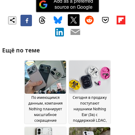
Add as a preferred
source on Google
Ещё по теме
По имеющимся
Сегодня в продажу
данным, компания
поступают
Nothing планирует
наушники Nothing
масштабное
Ear (3a) с
сокращение
поддержкой LDAC,
присутствия на
12-миллиметровыми
мировом рынке на
динамиками и