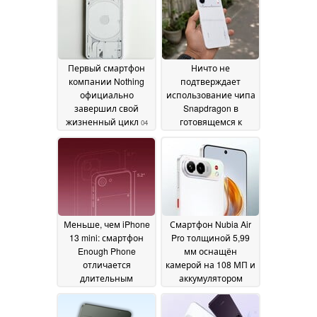
фоне снижения
новой цветовой
продаж смартфонов
гаммой
07 July 2026
24 July 2026
Первый смартфон
Ничто не
компании Nothing
подтверждает
официально
использование чипа
завершил свой
Snapdragon в
жизненный цикл
готовящемся к
04
выпуску смартфоне
July 2026
(4b)
30 June 2026
Меньше, чем iPhone
Смартфон Nubia Air
13 mini: смартфон
Pro толщиной 5,99
Enough Phone
мм оснащён
отличается
камерой на 108 МП и
длительным
аккумулятором
временем
ёмкостью 5 000 мА·ч
автономной работы
26 June 2026