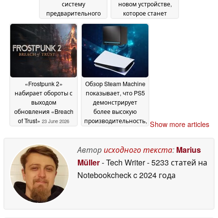
систему
новом устройстве,
предварительного
которое станет
заказа — однако
конкурентом Lenovo
одна группа
Legion Tab Gen 5
23
осталась без
June 2026
внимания
23 June 2026
«Frostpunk 2»
Обзор Steam Machine
набирает обороты с
показывает, что PS5
выходом
демонстрирует
обновления «Breach
более высокую
of Trust»
производительность,
23 June 2026
Show more articles
чем игровой ПК от
Valve
23 June 2026
Автор
исходного текста
:
Marius
Müller
- Tech Writer
- 5233 статей на
Notebookcheck
c 2024 года