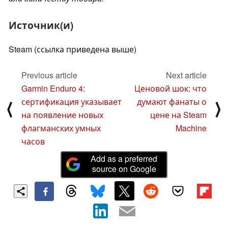
Источник(и)
Steam (ссылка приведена выше)
Previous article
Next article
Garmin Enduro 4:
Ценовой шок: что
сертификация указывает
думают фанаты о
⟨
⟩
на появление новых
цене на Steam
флагманских умных
Machine
часов
Add as a preferred
source on Google