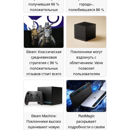
получившая 66 %
города»,
положительных
полюбившаяся 86 %
отзывов, продается в
игроков, сейчас
Steam со скидкой 65
продается в Steam со
%
скидкой 50 %
30 June 2026
29 June
2026
Steam: Классическая
Поклонники могут
средневековая
вздохнуть с
стратегия с 96 %
облегчением: Valve
положительных
позволит
отзывов стоит всего
пользователям
0,71 доллара
собирать свои
24 June
собственные Steam
2026
Machine
23 June 2026
Steam Machine:
RedMagic
Поклонники высоко
раскрывает
оценивают новую
подробности о своём