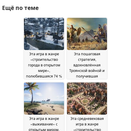
Ещё по теме
Эта игра в жанре
Эта пошаговая
«строительство
стратегия,
города в открытом
вдохновлённая
мире»,
Троянской войной и
полюбившаяся 74 %
получившая
игроков, продается в
высокую оценку 71 %
Steam со скидкой 50
игроков, продаётся в
%
Steam со скидкой 80
02 July 2026
%
01 July 2026
Эта игра в жанре
Эта средневековая
«выживание» с
игра в жанре
открытым миром,
«строительство