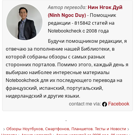
Автор перевода:
Нин Нгок Дуй
(Ninh Ngoc Duy)
- Помощник
редакции
- 815842 статей на
Notebookcheck
c 2008 года
Будучи помощником редакции, я
отвечаю за пополнение нашей Библиотеки, в
которой собраны обзоры с самых разных
сторонних порталов. Помимо этого, каждый день я
выбираю наиболее интересные материалы
Notebookcheck для их последующего перевода на
французский, испанский, португальский,
нидерландский и другие языки.
contact me via:
Facebook
'
>
Обзоры Ноутбуков, Смартфонов, Планшетов. Тесты и Новости
>
Новости
>
Архив новостей
>
Архив новостей за 2026 год, 06 месяц
>