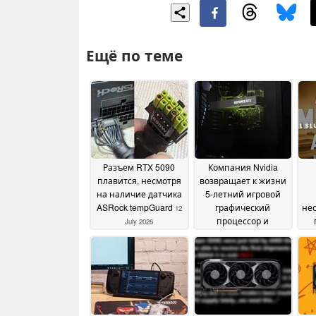
Ещё по теме
Разъем RTX 5090
Компания Nvidia
плавится, несмотря
возвращает к жизни
на наличие датчика
5-летний игровой
ASRock tempGuard
графический
нес
12
процессор и
July 2026
устанавливает на
се
него цену в 329
че
долларов
07 July 2026