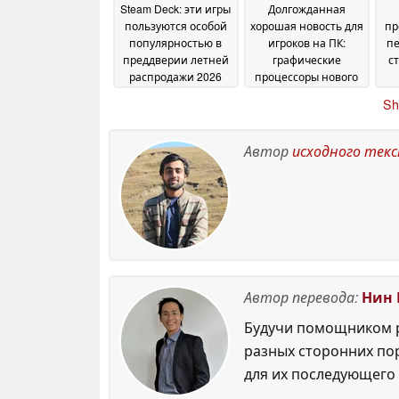
Steam Deck: эти игры
Долгожданная
пользуются особой
хорошая новость для
пр
популярностью в
игроков на ПК:
пе
преддверии летней
графические
с
распродажи 2026
процессоры нового
года
поколения на
п
22 June 2026
Sh
архитектуре RDNA 5
«
могут появиться на
Su
рынке раньше, чем
Автор
исходного тек
ожидалось
22 June 2026
Автор перевода:
Нин 
Будучи помощником р
разных сторонних по
для их последующего 