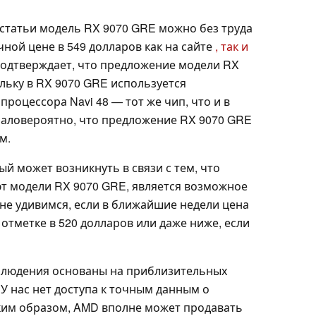
 статьи модель RX 9070 GRE можно без труда
ной цене в 549 долларов как на сайте
, так и
 подтверждает, что предложение модели RX
льку в RX 9070 GRE используется
роцессора Navi 48 — тот же чип, что и в
 маловероятно, что предложение RX 9070 GRE
м.
 может возникнуть в связи с тем, что
ют модели RX 9070 GRE, является возможное
не удивимся, если в ближайшие недели цена
 отметке в 520 долларов или даже ниже, если
аблюдения основаны на приблизительных
 У нас нет доступа к точным данным о
ким образом, AMD вполне может продавать