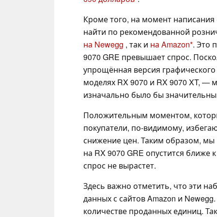
Кроме того, на момент написания
найти по рекомендованной рознич
на Newegg
, так и
на Amazon
. Это
9070 GRE превышает спрос. Поско
упрощённая версия графического п
моделях RX 9070 и RX 9070 XT, —
изначально было бы значительны
Положительным моментом, который
покупатели, по-видимому, избега
снижение цен. Таким образом, мы 
на RX 9070 GRE опустится ближе к
спрос не вырастет.
Здесь важно отметить, что эти н
данных с сайтов Amazon и Newegg.
количестве проданных единиц. Та