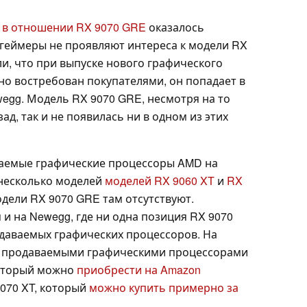
 в отношении RX 9070 GRE
оказалось
, геймеры не проявляют интереса к модели RX
и, что при выпуске нового графического
но востребован покупателями, он попадает в
egg. Модель RX 9070 GRE, несмотря на то
д, так и не появилась ни в одном из этих
ваемые графические процессоры AMD на
 несколько моделей
моделей RX 9060 XT
и
RX
одели RX 9070 GRE там отсутствуют.
и на Newegg, где ни одна позиция RX 9070
одаваемых графических процессоров. На
и продаваемыми графическими процессорами
который можно
приобрести на Amazon
9070 XT, который
можно купить примерно за