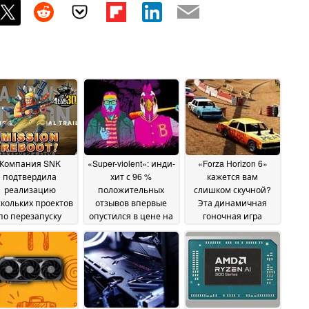
Компания SNK
«Super-violent»: инди-
«Forza Horizon 6»
подтвердила
хит с 96 %
кажется вам
реализацию
положительных
слишком скучной?
кольких проектов
отзывов впервые
Эта динамичная
по перезапуску
опустился в цене на
гоночная игра
рии «Metal Slug» в
Steam ниже 1
впервые доступна в
сть 30-летия
доллара
Steam по цене всего
27 June
22 June 2026
3 доллара вместо 30
2026
долларов
22 June 2026