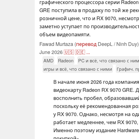
графического процессора серии Radeon
GRE поступила в продажу по той же ре
розничной цене, что и RX 9070, несмотр
заметно уступает по производительнос
объем видеопамяти.
Fawad Murtaza (
перевод
DeepL / Ninh Duy)
June 2026
🇺🇸
🇩🇪
...
AMD
Radeon
PC и всё, что связано с ни
игры и всё, что связано с ними
Графич. 
В начале июня 2026 года компани
видеокарту Radeon RX 9070 GRE. 
восполнить пробел, образовавшийс
поскольку её рекомендованная роз
у RX 9070. Однако, несмотря на о
работает медленнее, чем RX 9070,
Именно поэтому издание Hardware
покупкой».