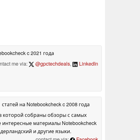
tebookcheck
c 2021 года
ntact me via:
@gpctechdeals
,
LinkedIn
1 статей на Notebookcheck
c 2008 года
в которой собраны обзоры с самых
е интересные материалы Notebookcheck
дерландский и другие языки.
contact me via:
Facebook