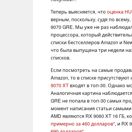
Теперь выясняется, что
оценка HU
верным, поскольку, судя по всему
9070 GRE. Мы уже не раз наблюдал
процессора, который действитель
списки бестселлеров Amazon и New
что была выпущена три недели наза
списков.
Если посмотреть на самые прода
Amazon, то в списке присутствуют
9070 XT
входят в топ-30. Однако м
Аналогичная картина наблюдается 
GRE не попала в топ-30 самых пр
момент написания статьи самым
AMD являются RX 9060 XT 16 ГБ, 
примерно за 460 долларов
, и RX 
690 долларов
.