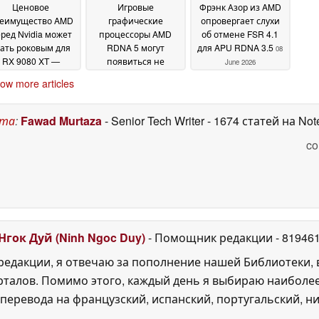
Ценовое
Игровые
Фрэнк Азор из AMD
еимущество AMD
графические
опровергает слухи
ред Nvidia может
процессоры AMD
об отмене FSR 4.1
тать роковым для
RDNA 5 могут
для APU RDNA 3.5
08
RX 9080 XT —
появиться не
June 2026
редполагаемого
раньше 2028 года
09
ow more articles
убийцы» RTX 50
June 2026
per от «Team Red»
17 June 2026
ста
:
Fawad Murtaza
- Senior Tech Writer
- 1674 статей на No
co
Нгок Дуй (Ninh Ngoc Duy)
- Помощник редакции
- 81946
едакции, я отвечаю за пополнение нашей Библиотеки, 
рталов. Помимо этого, каждый день я выбираю наиболе
перевода на французский, испанский, португальский, ни