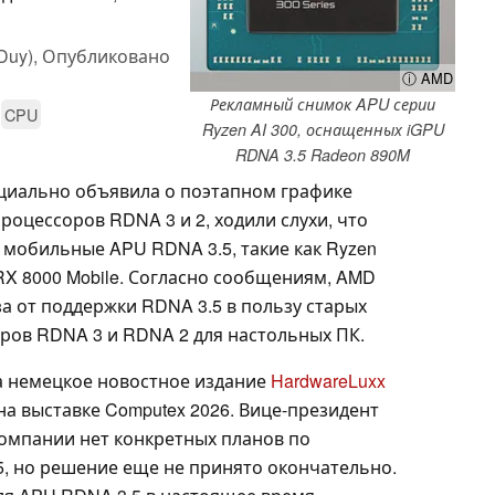
Duy),
Опубликовано
ⓘ AMD
Рекламный снимок APU серии
CPU
Ryzen AI 300, оснащенных iGPU
RDNA 3.5 Radeon 890M
циально объявила о поэтапном графике
роцессоров RDNA 3 и 2, ходили слухи, что
 мобильные APU RDNA 3.5, такие как Ryzen
n RX 8000 Mobile. Согласно сообщениям, AMD
а от поддержки RDNA 3.5 в пользу старых
ров RDNA 3 и RDNA 2 для настольных ПК.
а немецкое новостное издание
HardwareLuxx
а выставке Computex 2026. Вице-президент
компании нет конкретных планов по
5, но решение еще не принято окончательно.