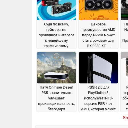
Судя по всему,
Ценовое
На
геймеры не
преимущество AMD
Nv
проявляют интереса
перед Nvidia может
к новейшему
стать роковым для
Пр
графическому
RX 9080 XT —
процессору Radeon
предполагаемого
от AMD, несмотря на
«убийцы» RTX 50
цену ниже 600
Super от «Team Red»
долларов
со
22 June 2026
17 June 2026
пр
Патч Crimson Desert
PSSR 2.0 для
N
PS5 значительно
PlayStation 5
ог
улучшает
использует INT8-
об
производительность,
версию FSR 4 от
м
благодаря
AMD, которая может
т
повышению
обойти графические
Sh
качества FSR
процессоры RDNA 2
г
30 March
и 3 для ПК
2026
26 March 2026