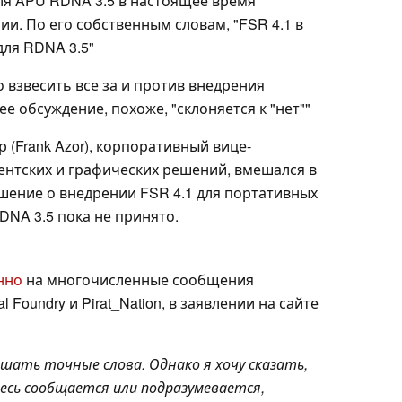
для APU RDNA 3.5 в настоящее время
и. По его собственным словам, "FSR 4.1 в
для RDNA 3.5"
 взвесить все за и против внедрения
ее обсуждение, похоже, "склоняется к "нет""
 (Frank Azor), корпоративный вице-
ентских и графических решений, вмешался в
ешение о внедрении FSR 4.1 для портативных
DNA 3.5 пока не принято.
нно
на многочисленные сообщения
l Foundry и Pirat_Nation, в заявлении на сайте
шать точные слова. Однако я хочу сказать,
десь сообщается или подразумевается,