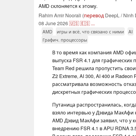
AMD склоняется к этому.
Rahim Amir Noorali (
перевод
DeepL / Ninh 
08 June 2026
🇺🇸
🇪🇸
...
AMD
игры и всё, что связано с ними
AI
Графич. процессоры
В то время как компания AMD офи
выпуска FSR 4.1 для графических п
Team Red решила пропустить свои
Z2 Extreme, AI 300, AI 400 и Radeo
рассматривала возможность отказ
дискретных графических процессо
Путаница распространилась, когд
взяло интервью у Дэвида МакАфи н
AMD Дэвид МакАфи заявил, что у 
внедрению FSR 4.1 в APU RDNA 3.