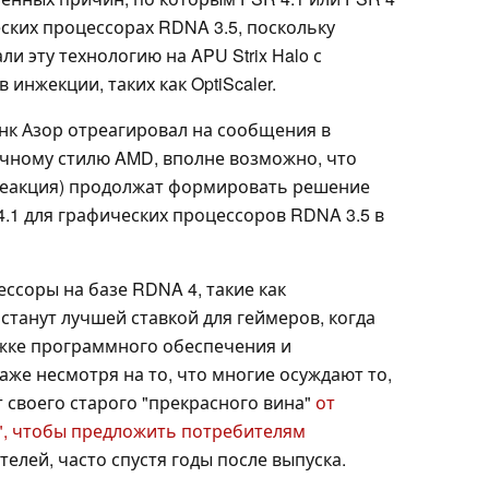
еских процессорах RDNA 3.5, поскольку
и эту технологию на APU Strix Halo с
нжекции, таких как OptiScaler.
энк Азор отреагировал на сообщения в
чному стилю AMD, вполне возможно, что
 реакция) продолжат формировать решение
.1 для графических процессоров RDNA 3.5 в
ссоры на базе RDNA 4, такие как
, станут лучшей ставкой для геймеров, когда
жке программного обеспечения и
аже несмотря на то, что многие осуждают то,
т своего старого "прекрасного вина"
от
а", чтобы предложить потребителям
елей, часто спустя годы после выпуска.