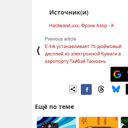
Источник(и)
HardwareLuxx
,
Фрэнк Азор - X
Previous article
E-Ink устанавливает 75-дюймовый
⟨
дисплей из электронной бумаги в
аэропорту Тайбэй Таоюань
Ещё по теме