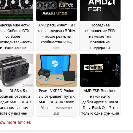
дежда еще есть:
AMD расширяет FSR
Последнее
idia GeForce RTX
4.1 за пределы RDNA
обновление FSR
50 Super
4 после реакции
намекает на
оизводительность
сообщества
появление
16 May
и технические
поддержки
2026
характеристики
генерации
указывают на
нескольких кадров
21
хорошее
April 2026
отношение цена/
оизводительность
11 June 2026
vidia DLSS 4.5 с
Релиз VKD3D-Proton
AMD FSR Redstone
ромным отрывом
3.0 открывает путь к
наконец-то
ходит AMD FSR 4 в
AMD FSR 4 на Steam
дебютирует в Call of
ассовом слепом
Machine
Duty: Black Ops 7, но
18 November
есте с участием
только одна функция
2025
более 6 700
из нескольких
14
ow more articles
еймеров
22 February
November 2025
2026