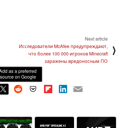
Next article
Исследователи McAfee предупреждают,
⟩
что более 100 000 игроков Minecraft
заражены вредоносным ПО
Add as a preferred
source on Google