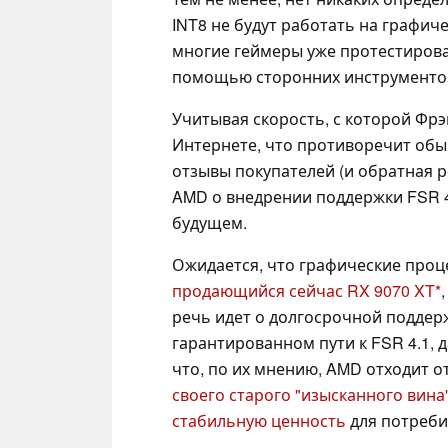
INT8 не будут работать на графич
многие геймеры уже протестировал
помощью сторонних инструментов и
Учитывая скорость, с которой Фр
Интернете, что противоречит обы
отзывы покупателей (и обратная
AMD о внедрении поддержки FSR 4
будущем.
Ожидается, что графические проце
продающийся сейчас RX 9070 XT
речь идет о долгосрочной поддер
гарантированном пути к FSR 4.1, д
что, по их мнению, AMD отходит о
своего старого "изысканного вин
стабильную ценность
для потребит