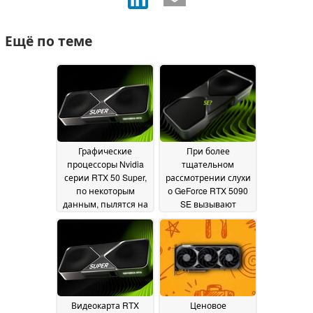
Ещё по теме
Графические
При более
процессоры Nvidia
тщательном
серии RTX 50 Super,
рассмотрении слухи
по некоторым
о GeForce RTX 5090
данным, пылятся на
SE вызывают
полках из-за
больше вопросов,
заоблачных цен на
чем дают ответов
11
память
18 July 2026
July 2026
Видеокарта RTX
Ценовое