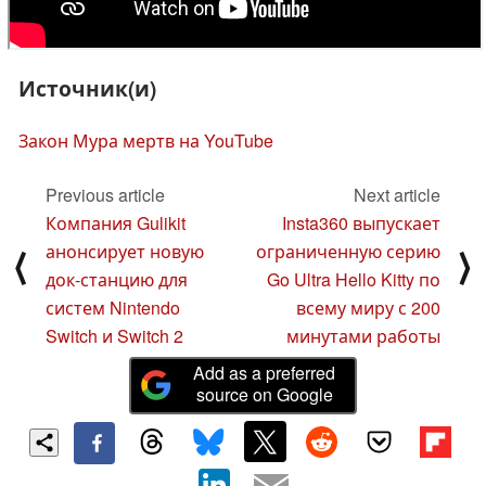
Источник(и)
Закон Мура мертв на YouTube
Previous article
Next article
Компания Gulikit
Insta360 выпускает
анонсирует новую
ограниченную серию
⟨
⟩
док-станцию для
Go Ultra Hello Kitty по
систем Nintendo
всему миру с 200
Switch и Switch 2
минутами работы
Add as a preferred
source on Google