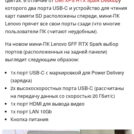
цветах. В отличие от
Dell XPS RTX Spark Desktop
у
которого два порта USB-C и устройство для чтения
карт памяти SD расположены спереди, мини-ПК
Lenovo прячет все свои порты сзади (что многие
пользователи ПК считают неудобным).
На новом мини-ПК Lenovo SFF RTX Spark выбор
портов (расположенных на задней панели)
выглядит следующим образом:
1х порт USB-C с маркировкой для Power Delivery
(зарядка)
2x высокоскоростных порта USB-C (рассчитаны
на передачу данных со скоростью 20 Гбит/с)
1x порт HDMI для вывода видео
1x порт LAN 10Gb
Кнопка питания