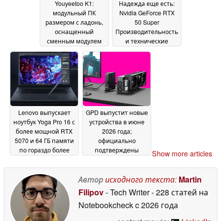
Youyeetoo K1:
Надежда еще есть:
модульный ПК
Nvidia GeForce RTX
размером с ладонь,
50 Super
оснащенный
Производительность
сменным модулем
и технические
Intel N100 с
характеристики
интерфейсами SATA,
указывают на
eDP и 27 контактами
хорошее
GPIO, по цене от 210
соотношение цена/
долларов
производительность
12 June 2026
11 June 2026
Lenovo выпускает
GPD выпустит новые
ноутбук Yoga Pro 16 с
устройства в июне
более мощной RTX
2026 года;
5070 и 64 ГБ памяти
официально
по гораздо более
подтверждены
Show more articles
высокой цене
глобальные цены и
09 June
SKU
2026
09 June 2026
Автор
исходного текста
:
Martin
Filipov
- Tech Writer
- 228 статей на
Notebookcheck
c 2026 года