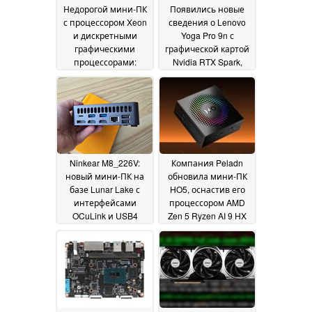
Недорогой мини-ПК
Появились новые
с процессором Xeon
сведения о Lenovo
и дискретными
Yoga Pro 9n с
графическими
графической картой
процессорами:
Nvidia RTX Spark,
слишком хорошо,
OLED-дисплеем и
чтобы быть
тактильным
правдой?
трекпадом
26 June 2026
17 June 2026
Ninkear M8_226V:
Компания Peladn
новый мини-ПК на
обновила мини-ПК
базе Lunar Lake с
HO5, оснастив его
интерфейсами
процессором AMD
OCuLink и USB4
Zen 5 Ryzen AI 9 HX
замечен в продаже
470 и интерфейсом
OCuLink
16 June 2026
14 June 2026