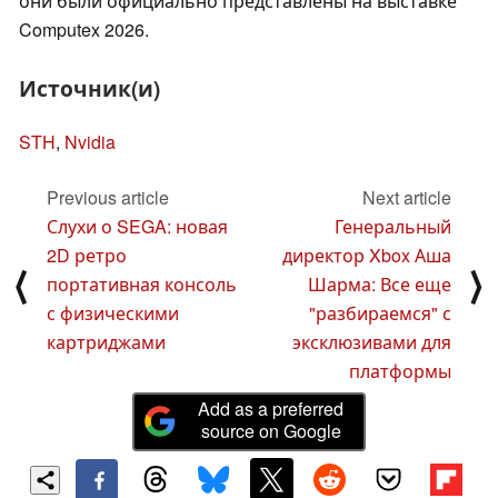
они были официально представлены на выставке
Computex 2026.
Источник(и)
STH
,
Nvidia
Previous article
Next article
Слухи о SEGA: новая
Генеральный
2D ретро
директор Xbox Аша
⟨
⟩
портативная консоль
Шарма: Все еще
с физическими
"разбираемся" с
картриджами
эксклюзивами для
платформы
Add as a preferred
source on Google