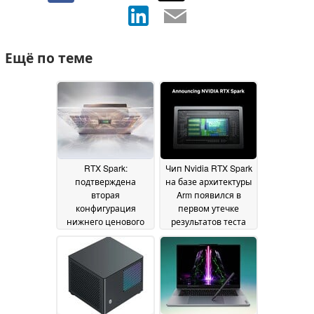
Ещё по теме
RTX Spark:
Чип Nvidia RTX Spark
подтверждена
на базе архитектуры
вторая
Arm появился в
конфигурация
первом утечке
нижнего ценового
результатов теста
сегмента благодаря
Cinebench 2026
19 July
последней версии
2026
драйвера
22 July 2026