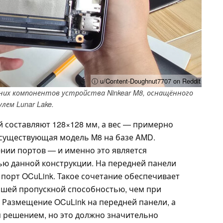
ⓘ u/Content-Doughnut7707 on Reddit
нних компонентов устройства Ninkear M8, оснащённого
лем Lunar Lake.
 составляют 128×128 мм, а вес — примерно
 и существующая модель M8 на базе AMD.
нии портов — и именно это является
ю данной конструкции. На передней панели
порт OCuLink. Такое сочетание обеспечивает
ьшей пропускной способностью, чем при
. Размещение OCuLink на передней панели, а
м решением, но это должно значительно