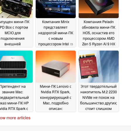
ыпущен мини-ПК
Компания Minix
Компания Peladn
PD Box с портом
представляет
обновила мини-ПК
MCIO для
недорогой мини-ПК
HO5, оснастив его
подключения
с новым
процессором AMD
внешней
процессором Intel
Zen 5 Ryzen AI 9 HX
15
афической карты,
470 и интерфейсом
June 2026
превосходящим
OCuLink
14 June 2026
CuLink
17 June 2026
Претендент на
Мини-ПК Lenovo с
Этот твердотельный
звание Mac:
Nvidia RTX Spark,
накопитель M.2 2230
редварительный
конкурирующий с
NVMe не похож на
оказ мини-ПК HP
Mac, подробно
большинство других;
vidia RTX Spark с
описан:
стоит слишком
ртами ConnectX-7
Неожиданный выбор
дорого для того, чем
ow more articles
 до 128 ГБ ОЗУ
портов, до 128 ГБ
он является
08
07 June
ОЗУ
June 2026
08 June 2026
2026