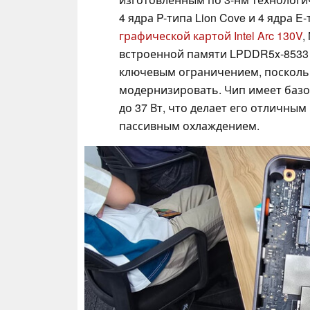
4 ядра P-типа Lion Cove и 4 ядра E
графической картой Intel Arc 130V
,
встроенной памяти LPDDR5x-8533
ключевым ограничением, поскольк
модернизировать. Чип имеет баз
до 37 Вт, что делает его отличны
пассивным охлаждением.