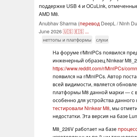
поддержке USB 4 и OCuLink, отмеченны
AMD M8.
Anubhav Sharma (
перевод
DeepL / Ninh Du
June 2026
🇺🇸
🇪🇸
...
неттопы и платформы
слухи
На форуме r/MiniPCs появился пр
инженерный образец Ninkear M8_2
https://www.reddit.com/r/MiniPCs/c
появился на r/MiniPCs. Автор пост
всей видимости, является обновл
платформы M8 данной марки — с
особенно для устройства данного 
тестировали Ninkear M8
, мы отмет
недостатки. Эта версия на базе Lun
M8_226V работает на базе
процессо
изготовленным по 3-нм технологи