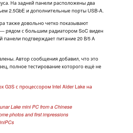
пуса. На задней панели расположены два
азъем 2.5GbE и дополнительные порты USB-A.
ра также довольно четко показывают
) — рядом с большим радиатором SoC виден
ей панели подтверждает питание 20 В/5 А
влены. Автор сообщения добавил, что это
ец, полное тестирование которого ещё не
 G3S с процессором Intel Alder Lake на
Lunar Lake mini PC from a Chinese
ome photos and first impressions
iniPCs