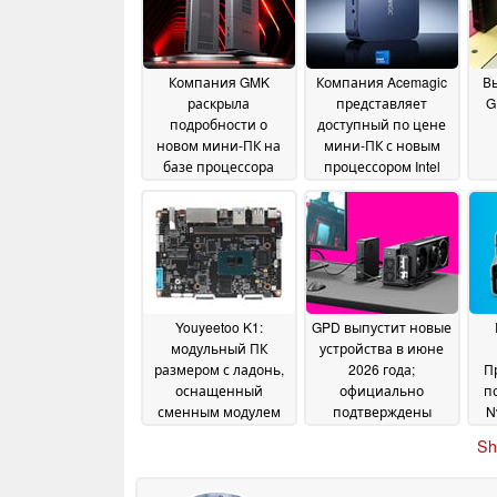
Компания GMK
Компания Acemagic
В
раскрыла
представляет
G
подробности о
доступный по цене
новом мини-ПК на
мини-ПК с новым
базе процессора
процессором Intel
AMD с 128 ГБ
Wildcat Lake
гр
18 June
оперативной
2026
памяти в
O
преддверии его
глобального запуска
18 June 2026
Youyeetoo K1:
GPD выпустит новые
модульный ПК
устройства в июне
размером с ладонь,
2026 года;
П
оснащенный
официально
п
сменным модулем
подтверждены
N
Intel N100 с
глобальные цены и
по
Sh
интерфейсами SATA,
SKU
и
09 June 2026
eDP и 27 контактами
GPIO, по цене от 210