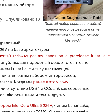
е в нашем обзоре
ⓘ u/Content-Doughnut7707 on Reddit
y),
Опубликовано
16
Полный набор портов на задней
панели просочившегося в сеть
инженерного образца Ninkear
M8_226V.
едрелизный
26V на базе архитектуры
omments/1u77bw4/i_got_my_hands_on_a_prerelease_lunar_lake
а опубликовал подробный обзор того, что, по
ением Lunar Lake для существующей
 впечатляющим набором интерфейсов,
класса. Когда мы
ранее в этом году
или отсутствие USB4 и OCuLink как серьезные
ar Lake оснащена и тем, и другим.
ром Intel Core Ultra 5 226V
, чипом Lunar Lake,
ческому процессу TSMC. Он включает в себя