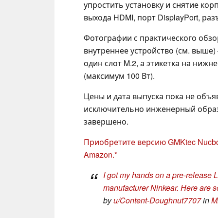
упростить установку и снятие кор
выхода HDMI, порт DisplayPort, р
Фотографии с практического обзо
внутреннее устройство (см. выше
один слот M.2, а этикетка на нижн
(максимум 100 Вт).
Цены и дата выпуска пока не объя
исключительно инженерный образ
завершено.
Приобретите версию GMKtec Nucbox
Amazon.
I got my hands on a pre-release 
manufacturer Ninkear. Here are s
by
u/Content-Doughnut7707
in
M