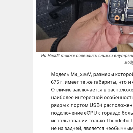
На Reddit также появились снимки внутре
моду
Модель M8_226V, размеры которой
675 г, имеет те же габариты, что
Отличие заключается в расположе
наиболее интересной особенность
рядом с портом USB4 расположен 
подключение eGPU с гораздо бол
использовании только Thunderbolt
не на задней, является необычны