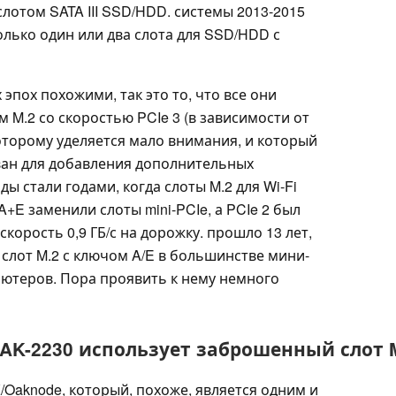
слотом SATA III SSD/HDD. системы 2013-2015
только один или два слота для SSD/HDD с
эпох похожими, так это то, что все они
M.2 со скоростью PCIe 3 (в зависимости от
оторому уделяется мало внимания, и который
ван для добавления дополнительных
ды стали годами, когда слоты M.2 для Wi-Fi
E заменили слоты mini-PCIe, а PCIe 2 был
корость 0,9 ГБ/с на дорожку. прошло 13 лет,
слот M.2 с ключом A/E в большинстве мини-
ьютеров. Пора проявить к нему немного
AK-2230 использует заброшенный слот 
aknode, который, похоже, является одним и