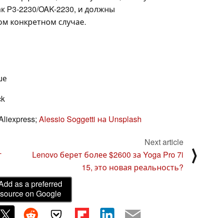
к P3-2230/OAK-2230, и должны
ом конкретном случае.
ше
ck
liexpress;
Alessio Soggetti на Unsplash
Next article
⟩
г
Lenovo берет более $2600 за Yoga Pro 7i
15, это новая реальность?
Add as a preferred
source on Google