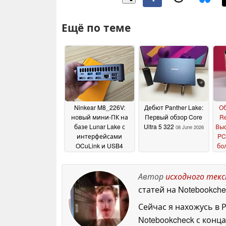
Ещё по теме
Ninkear M8_226V:
Дебют Panther Lake:
Об
новый мини-ПК на
Первый обзор Core
Re
базе Lunar Lake с
Ultra 5 322
Вы
08 June 2026
интерфейсами
PC
OCuLink и USB4
бо
замечен в продаже
с 
с
16 June 2026
Автор
исходного тек
статей на Notebookche
Сейчас я нахожусь в 
Notebookcheck с конца