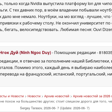
ь, только когда Nvidia выпустила платформу Ion для чипо
ги. С тех давних пор, в моём владении побывали ноутб
 дало мне немало. Ноутбуки, на мо взгляд - лучшее, чт
привязки к рабочему столу. Не окончил университет по
, бегать, велосипедствовать. Любимая песня: Ouvi Dize
Нгок Дуй (Ninh Ngoc Duy)
- Помощник редакции
- 81803
едакции, я отвечаю за пополнение нашей Библиотеки, 
рталов. Помимо этого, каждый день я выбираю наиболе
перевода на французский, испанский, португальский, ни
есты и Новости
>
Новости
>
Архив новостей
>
Архив новостей за 2026 
не похож на большинство других; стоит слишком дорого для того, че
Sergey Tarasov, 2026-06- 7 (Update: 2026-06- 7)