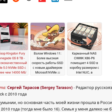
зор Kingston Fury
Взлом Windows 11:
Карманный NAS
negade G5 8 TB -
Более высокая
CWWK X86-P6
сококачественный
скорость работы SSD
помещает 4 SSD в
Ie 5.0 NVMe SSD с
с новым драйвером
коробку размером с
лее чем 14000 МБ/
Microsoft NVMe
Intel NUC, в
22
для игр и рабочих
комплекте с 2
December 2025
танций
портами 2,5 GbE LAN
29 December
ста
:
Сергей Тарасов (Sergey Tarasov)
- Редактор русскоя
2025
13 February 2025
ck
c 2010 года
Румынии, но основная часть моей жизни прошла в Росси
 2010 года (тогда мне было 16). Семья у меня далеко не б