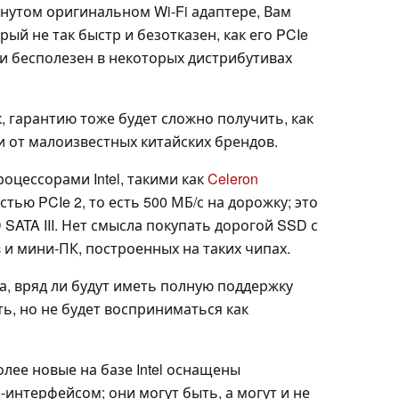
ынутом оригинальном Wi-Fi адаптере, Вам
рый не так быстр и безотказен, как его PCIe
ки бесполезен в некоторых дистрибутивах
ак, гарантию тоже будет сложно получить, как
и от малоизвестных китайских брендов.
цессорами Intel, такими как
Celeron
тью PCIe 2, то есть 500 МБ/с на дорожку; это
SATA III. Нет смысла покупать дорогой SSD с
 и мини-ПК, построенных на таких чипах.
, вряд ли будут иметь полную поддержку
ь, но не будет восприниматься как
олее новые на базе Intel оснащены
e-интерфейсом; они могут быть, а могут и не