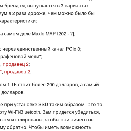
м брендом, выпускается в 3 вариантах
имум в 2 раза дороже, чем можно было бы
характеристики:
а самом деле Maxio MAP1202 - ?];
с через единственный канал PCIe 3;
графеновой меди";
,
продавец 2
;
,
продавец 2
.
м 1 ТБ стоит более 200 долларов, а самый
0 долларов.
 при установке SSD таким образом - это то,
ту Wi-Fi/Bluetooth. Вам придется убедиться,
азом изолированы, чтобы они ничего не
тему обратно. Чтобы иметь возможность