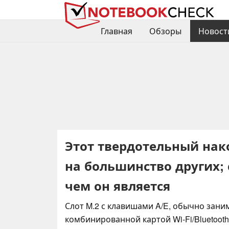
Главная
Обзоры
Новост
Этот твердотельный нако
на большинство других; 
чем он является
Слот M.2 с клавишами A/E, обычно зан
комбинированной картой Wi-Fi/Bluetooth,