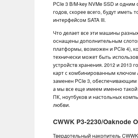
PCIe 3 B/M-key NVMe SSD и одним 
годов, скорее всего, будут иметь 
интерфейсом SATA III.
Что делает все эти машины разных 
оснащены дополнительным слотом 
платформы, возможен и PCIe 4), к
технически может быть использо
устройств хранения. 2012 и 2013 го
карт с комбинированным ключом A+
заменен PCIe 3, обеспечивающим с
а мы все еще имеем именно такой 
ПК, ноутбуков и настольных комп
любви.
CWWK P3-2230/Oaknode O
Твердотельный накопитель CWWK/O