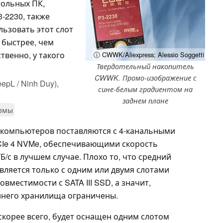
тольных ПК,
-2230, также
льзовать этот слот
 быстрее, чем
твенно, у такого
ⓘ CWWK/Aliexpress; Alessio Soggetti
Твердотельный накопитель
CWWK. Промо-изображение с
epL / Ninh Duy),
сине-белым градиентом на
заднем плане
ормы
о компьютеров поставляются с 4-канальными
Ie 4 NVMe, обеспечивающими скорость
Б/с в лучшем случае. Плохо то, что средний
вляется только с одним или двумя слотами
овместимости с SATA III SSD, а значит,
него хранилища ограничены.
 скорее всего, будет оснащен одним слотом