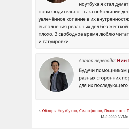
ноутбука я стал думат
производительность за небольшие день
увлечённое копание в их внутренностях
выполнения реальных дел без жёсткой 
плохо. В свободное время люблю читать
и татуировки.
Автор перевода:
Нин 
Будучи помощником р
разных сторонних по
для их последующего 
>
Обзоры Ноутбуков, Смартфонов, Планшетов. Т
M.2 2230 NVMe 