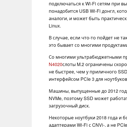
подключаться к Wi-Fi сетям при в
понадобится USB Wi-Fi донгл, кото
аналоги, и может быть практичес
Linux.
В случае, если что-то пойдет не т
это бывает со многими продуктам
Со многими ультрабюджетными про
N4020
слоты M.2 ограничены скорос
не быстрее, чем у приличного SSD 
интерфейсом PCIe 3 для ноутбуков
Машины, выпущенные до 2012 года
NVMe, поэтому SSD может работат
загрузочный диск.
Некоторые ноутбуки 2018 года и б
адаптерами Wi-Fi с CNVi-, а не PCI