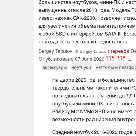
большинства ноутбуков, мини-ПК и нас
выпущенных после 2013 года. Модель P3
известная как OAK-2230, позволяет испо
для увеличения объема памяти, причем
любой SSD с интерфейсом SATA III. Естес
подхода есть несколько недостатков.
Sergey Tarasov
(
перевод
De
,
👁
Sergey Tarasov
Опубликовано
07 June 2026
🇺🇸
🇩🇪
...
аксессуары
ноутбуки
неттопы и платф
На дворе 2026 год, и большинств
твердотельными накопителями PC
последовательного чтения до 7,9 Г
ноутбук или мини-ПК сейчас поста
B/M-key M.2 NVMe SSD и не имеет с
возможности расширения внутрен
Средний ноутбук 2016-2020 годов,