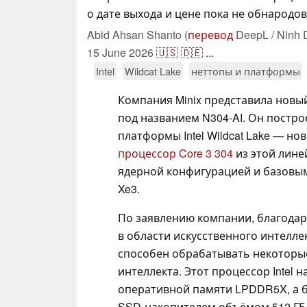
о дате выхода и цене пока не обнародов
Abid Ahsan Shanto (
перевод
DeepL / Ninh 
15 June 2026
🇺🇸
🇩🇪
...
Intel
Wildcat Lake
неттопы и платформы
Компания Minix представила новы
под названием N304-AI. Он постро
платформы Intel Wildcat Lake — н
процессор Core 3 304
из этой лине
ядерной конфигурацией и базовым
Xe3.
По заявлению компании, благода
в области искусственного интелле
способен обрабатывать некоторы
интеллекта. Этот процессор Intel 
оперативной памяти LPDDR5X, а 
SSD-накопителем объёмом 512 ГБ,