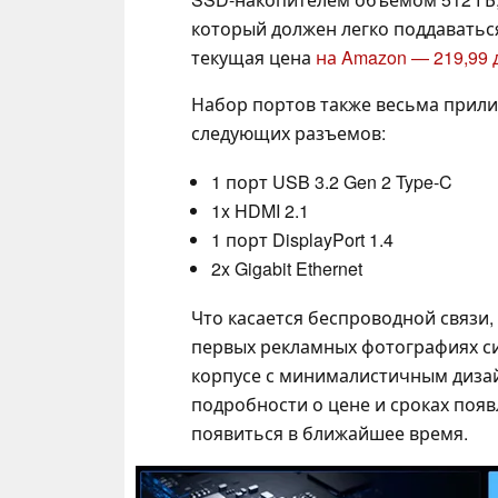
который должен легко поддаваться
текущая цена
на Amazon — 219,99
Набор портов также весьма прили
следующих разъемов:
1 порт USB 3.2 Gen 2 Type-C
1x HDMI 2.1
1 порт DisplayPort 1.4
2x Gigabit Ethernet
Что касается беспроводной связи,
первых рекламных фотографиях си
корпусе с минималистичным дизай
подробности о цене и сроках поя
появиться в ближайшее время.