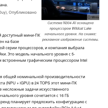
ана.
Duy),
Опубликовано
ⓘ Minix
Система N304-AI оснащена
процессором Wildcat Lake
начального уровня. На снимке:
й доступный мини-ПК
рекламное изображение системы.
ен на базе
овой серии процессоров, и компания выбрала
йки. Это модель начального уровня с 5-
 встроенным графическим процессором Intel
ря общей номинальной производительности
кта (NPU + iGPU) в 24 TOPS этот мини-ПК
е несложные задачи искусственного
начального уровня сочетается с 16 ГБ
бренд планирует предложить конфигурацию с
 подключаемым по интерфейсу PCIe 3.0 x4,