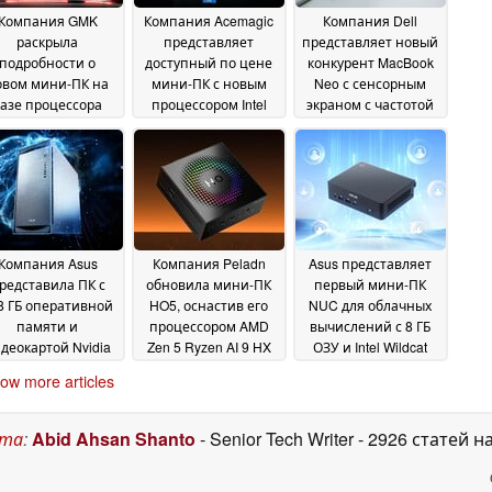
Компания GMK
Компания Acemagic
Компания Dell
раскрыла
представляет
представляет новый
подробности о
доступный по цене
конкурент MacBook
овом мини-ПК на
мини-ПК с новым
Neo с сенсорным
азе процессора
процессором Intel
экраном с частотой
AMD с 128 ГБ
Wildcat Lake
обновления 120 Гц и
18 June
оперативной
элегантным
2026
памяти в
дизайном
18 June 2026
преддверии его
обального запуска
18 June 2026
Компания Asus
Компания Peladn
Asus представляет
редставила ПК с
обновила мини-ПК
первый мини-ПК
8 ГБ оперативной
HO5, оснастив его
NUC для облачных
памяти и
процессором AMD
вычислений с 8 ГБ
деокартой Nvidia
Zen 5 Ryzen AI 9 HX
ОЗУ и Intel Wildcat
B300 по цене 99
470 и интерфейсом
Lake
03 June 2026
ow more articles
9 долларов
OCuLink
16 June
14 June 2026
2026
ста
:
Abid Ahsan Shanto
- Senior Tech Writer
- 2926 статей н