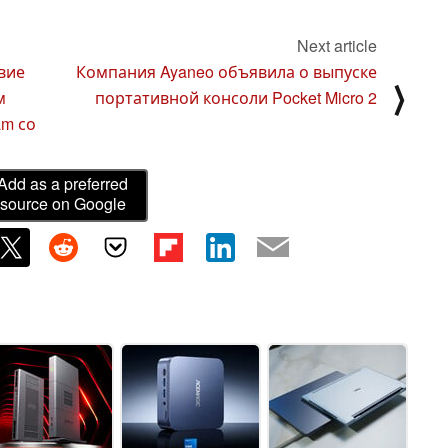
Next article
твие
Компания Ayaneo объявила о выпуске
⟩
м
портативной консоли Pocket Micro 2
am со
Add as a preferred
source on Google