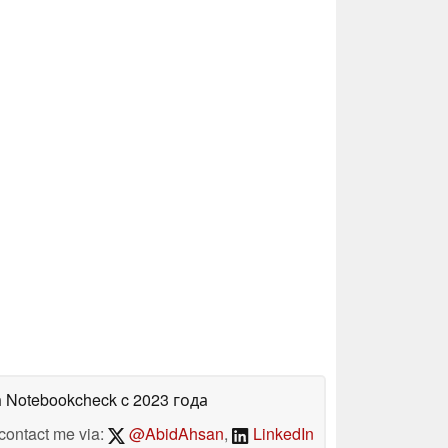
а Notebookcheck
c 2023 года
contact me via:
@AbidAhsan
,
LinkedIn