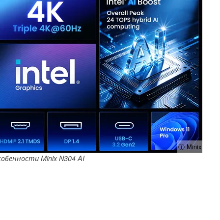
ⓘ Minix
обенности Minix N304 AI