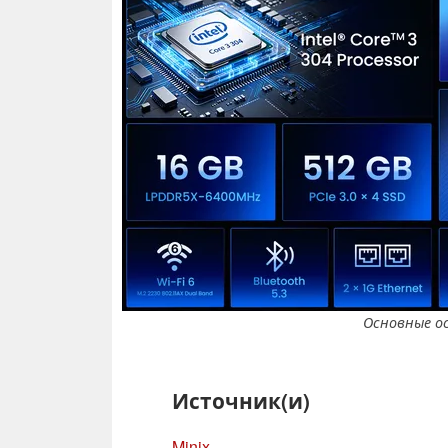
Основные ос
Источник(и)
Minix