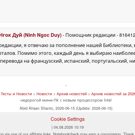
Нгок Дуй (Ninh Ngoc Duy)
- Помощник редакции
- 81641
едакции, я отвечаю за пополнение нашей Библиотеки, 
рталов. Помимо этого, каждый день я выбираю наиболе
перевода на французский, испанский, португальский, ни
'
Тесты и Новости
>
Новости
>
Архив новостей
>
Архив новостей за 2026
недорогой мини-ПК с новым процессором Intel
Abid Ahsan Shanto, 2026-06-15 (Update: 2026-06-15)
Cookie Settings
| 04.08.2026 10:19
ng via one of our affiliate links, Notebookcheck may earn a commission. Thank 