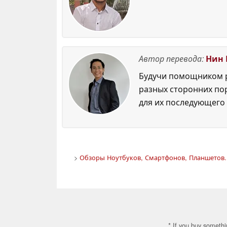
Автор перевода:
Нин 
Будучи помощником р
разных сторонних по
для их последующего 
>
Обзоры Ноутбуков, Смартфонов, Планшетов. 
* If you buy somethi