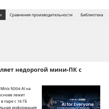
и
Сравнения производительности
Библиотека
вляет недорогой мини-ПК с
inix N304-AI на
о основе лежит
в паре с 16 ГБ
льная информация