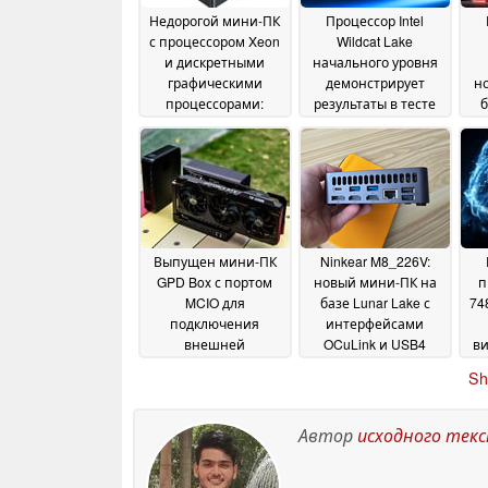
Недорогой мини-ПК
Процессор Intel
с процессором Xeon
Wildcat Lake
и дискретными
начального уровня
графическими
демонстрирует
н
процессорами:
результаты в тесте
б
слишком хорошо,
PassMark, близкие к
чтобы быть
показателям чипа
правдой?
A18 Pro в MacBook
26 June 2026
Neo
22 June 2026
гл
Выпущен мини-ПК
Ninkear M8_226V:
GPD Box с портом
новый мини-ПК на
п
MCIO для
базе Lunar Lake с
74
подключения
интерфейсами
внешней
OCuLink и USB4
ви
графической карты,
замечен в продаже
G
Sh
превосходящим
99
16 June 2026
OCuLink
17 June 2026
Автор
исходного тек