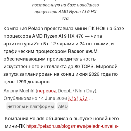
построенную на базе новейшего
процессора AMD Ryzen AI 9 HX
470.
Компания Peladn представила мини-ПК HO5 на базе
процессора AMD Ryzen AI 9 HX 470 — чипа
архитектуры Zen 5 с 12 ядрами и 24 потоками, и
графическим процессором Radeon 890M,
обеспечивающим производительность
искусственного интеллекта до 80 TOPS. Мировой
запуск запланирован на конец июня 2026 года по
цене 1299 долларов.
Antony Muchiri (
перевод
DeepL / Ninh Duy),
Опубликовано
14 June 2026
🇺🇸
🇪🇸
...
неттопы и платформы
AMD
Компания Peladn объявила о выпуске новейшего
мини-ПК
https://peladn.us/blogs/news/peladn-unveils-