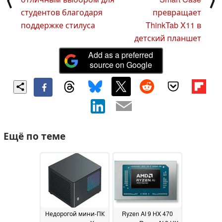
студентов благодаря
превращает
поддержке стилуса
ThinkTab X11 в
детский планшет
Add as a preferred
source on Google
Ещё по теме
Недорогой мини-ПК
Ryzen AI 9 HX 470