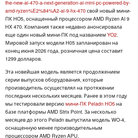
the-new-ai-470-a-next-generation-ai-mini-pc-powered-by-
amd-ryzen%E2%84%A2-ai-9-hx-470
свой новый мини-
ПК HO5, оснащенный процессором AMD Ryzen AI 9
HX 470. Компания также недавно анонсировала
еще один новый мини-ПК под названием
YO2
.
Мировой запуск модели H05 запланирован на
конец июня 2026 года, розничная цена составит
1299 долларов.
Эта новейшая модель является продолжением
серии выпусков оборудования, которые
производитель осуществлял на протяжении
последних нескольких месяцев. Ранее в этом году
мы тестировали версию
мини-ПК Peladn HO5
на
базе платформы AMD Strix Point. За несколько
месяцев до этого Peladn выпустила модель WO-4,
оснащенную менее производительным
процессором AMD Ryzen APU.