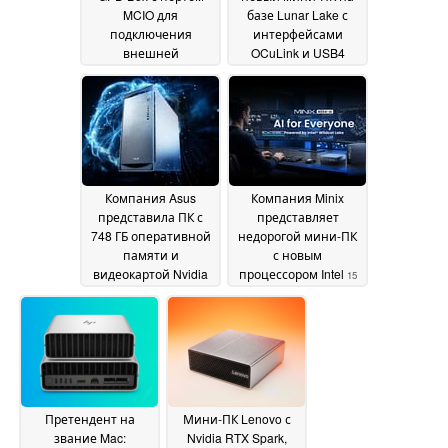
MCIO для
базе Lunar Lake с
подключения
интерфейсами
внешней
OCuLink и USB4
графической карты,
замечен в продаже
превосходящим
16 June 2026
OCuLink
17 June 2026
Компания Asus
Компания Minix
представила ПК с
представляет
748 ГБ оперативной
недорогой мини-ПК
памяти и
с новым
видеокартой Nvidia
процессором Intel
15
GB300 по цене 99
June 2026
999 долларов
16 June
2026
Претендент на
Мини-ПК Lenovo с
звание Mac:
Nvidia RTX Spark,