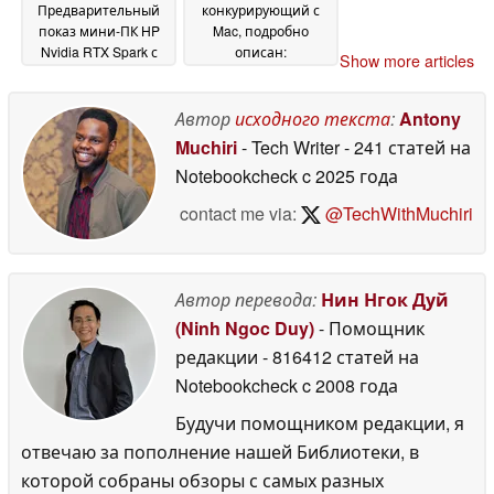
Предварительный
конкурирующий с
показ мини-ПК HP
Mac, подробно
Nvidia RTX Spark с
описан:
Show more articles
портами ConnectX-7
Неожиданный выбор
и до 128 ГБ ОЗУ
портов, до 128 ГБ
08
ОЗУ
Автор
исходного текста
:
Antony
June 2026
08 June 2026
Muchiri
- Tech Writer
- 241 статей на
Notebookcheck
c 2025 года
contact me via:
@TechWithMuchiri
Автор перевода:
Нин Нгок Дуй
(Ninh Ngoc Duy)
- Помощник
редакции
- 816412 статей на
Notebookcheck
c 2008 года
Будучи помощником редакции, я
отвечаю за пополнение нашей Библиотеки, в
которой собраны обзоры с самых разных