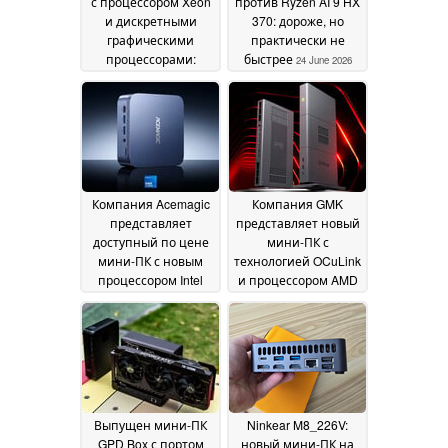
с процессором Xeon
против Ryzen AI 9 HX
и дискретными
370: дороже, но
графическими
практически не
процессорами:
быстрее
24 June 2026
слишком хорошо,
чтобы быть
правдой?
26 June 2026
Компания Acemagic
Компания GMK
представляет
представляет новый
доступный по цене
мини-ПК с
мини-ПК с новым
технологией OCuLink
процессором Intel
и процессором AMD
Wildcat Lake
APU высшего класса
18 June
2026
18 June 2026
Выпущен мини-ПК
Ninkear M8_226V:
GPD Box с портом
новый мини-ПК на