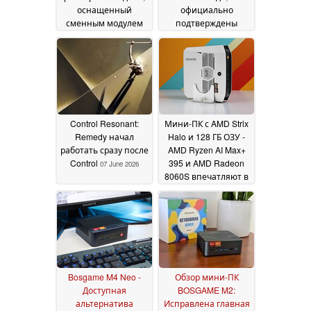
жидкостного
оснащенный
официально
охлаждения и
сменным модулем
подтверждены
производительностью
Intel N100 с
глобальные цены и
ИИ на ур
14 June 2026
интерфейсами SATA,
SKU
09 June 2026
eDP и 27 контактами
GPIO, по цене от 210
долларов
12 June 2026
Control Resonant:
Мини-ПК с AMD Strix
Remedy начал
Halo и 128 ГБ ОЗУ -
работать сразу после
AMD Ryzen AI Max+
Control
395 и AMD Radeon
07 June 2026
8060S впечатляют в
Bosgame M5
19 August
2025
Bosgame M4 Neo -
Обзор мини-ПК
Доступная
BOSGAME M2:
альтернатива
Исправлена главная