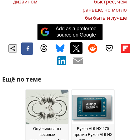
дизайном
быстрее, чем
раньше, но могло
бы быть и лучше
Add as a preferred
source on Google
Ещё по теме
Опубликованы
Ryzen AI 9 HX 470
весовые
против Ryzen AI 9 HX