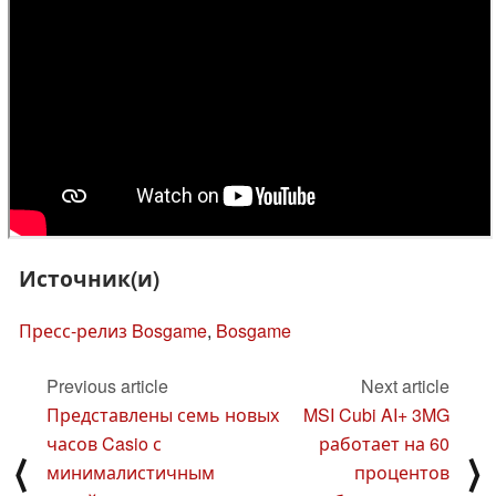
Источник(и)
Пресс-релиз Bosgame
,
Bosgame
Previous article
Next article
Представлены семь новых
MSI Cubi AI+ 3MG
часов Casio с
работает на 60
⟨
⟩
минималистичным
процентов