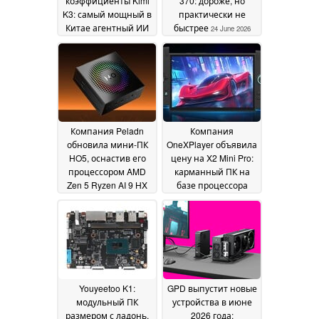
коэффициенты Kimi
370: дороже, но
K3: самый мощный в
практически не
Китае агентный ИИ
быстрее
24 June 2026
от Moonshot AI
доступен бесплатно
28 July 2026
Компания Peladn
Компания
обновила мини-ПК
OneXPlayer объявила
HO5, оснастив его
цену на X2 Mini Pro:
процессором AMD
карманный ПК на
Zen 5 Ryzen AI 9 HX
базе процессора
470 и интерфейсом
Ryzen AI Max+ 388 с
OCuLink
поддержкой
14 June 2026
OpenClaw будет
поставляться с
объемом
оперативной
памяти до 64 ГБ,
Youyeetoo K1:
GPD выпустит новые
опциональной
модульный ПК
устройства в июне
системой
размером с ладонь,
2026 года;