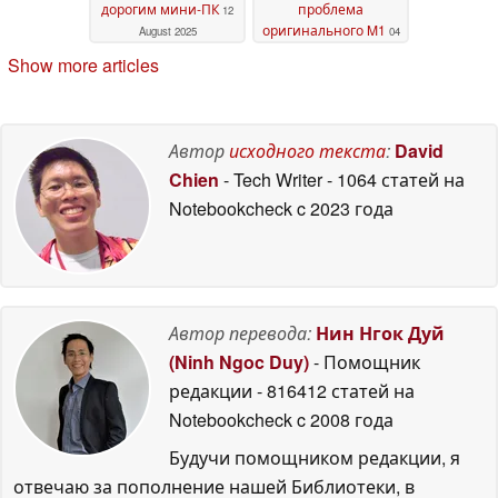
дорогим мини-ПК
проблема
12
оригинального M1
August 2025
04
February 2025
Show more articles
Автор
исходного текста
:
David
Chien
- Tech Writer
- 1064 статей на
Notebookcheck
c 2023 года
Автор перевода:
Нин Нгок Дуй
(Ninh Ngoc Duy)
- Помощник
редакции
- 816412 статей на
Notebookcheck
c 2008 года
Будучи помощником редакции, я
отвечаю за пополнение нашей Библиотеки, в