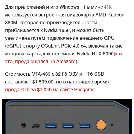
Для приложений и игр Windows 11 в мини-ПК
используется встроенная видеокарта AMD Radeon
890M, которая по производительности
приближается к Nvidia 1650, и может быть
увеличена путем подключения внешнего GPU
(eGPU) к порту OCuLink PCIe 4.0 x4, включая такие
мощные карты, как новейшая Nvidia RTX 5090
(как
эта, продающаяся на Amazon
).
Стоимость VTA-439 с 32 Гб ОЗУ и 1 Тб SSD
составляет $1 599.00, но в настоящее время
продается за $1 049 на сайте Bosgame
.