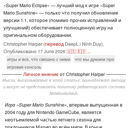
«Super Mario Eclipse» — лучший мод к игре «Super
Mario Sunshine» — только что получил обновление
версии 1.1, которое (помимо прочих исправлений и
улучшений) обеспечивает полноценную игру на
оригинальном оборудовании.
Christopher Harper (
перевод
DeepL / Ninh Duy),
Опубликовано
17 June 2026
🇺🇸
🇪🇸
...
игры и всё, что связано с ними
что мы думаем про
игровая консоль
Личное мнение
от Christopher Harper
Мысли, высказываемые в этой статье, принадлежат автору
и могут не представлять политику редакторского состава
Notebookcheck.
Игра «Super Mario Sunshine»
, впервые выпущенная в
2004 году для Nintendo GameCube, является
неотъемлемой частью летнего сезона для
поклонников Марио во всём мире. В конце