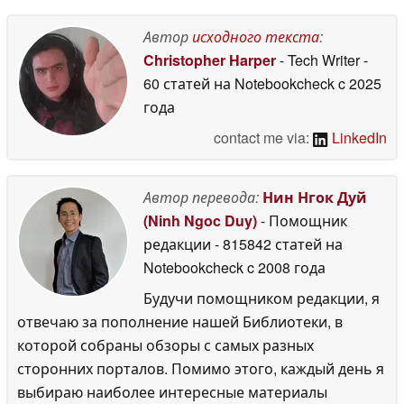
GameCube
30 December
Автор
исходного текста
:
2025
Christopher Harper
- Tech Writer
-
60 статей на Notebookcheck
c 2025
года
contact me via:
LinkedIn
Автор перевода:
Нин Нгок Дуй
(Ninh Ngoc Duy)
- Помощник
редакции
- 815842 статей на
Notebookcheck
c 2008 года
Будучи помощником редакции, я
отвечаю за пополнение нашей Библиотеки, в
которой собраны обзоры с самых разных
сторонних порталов. Помимо этого, каждый день я
выбираю наиболее интересные материалы