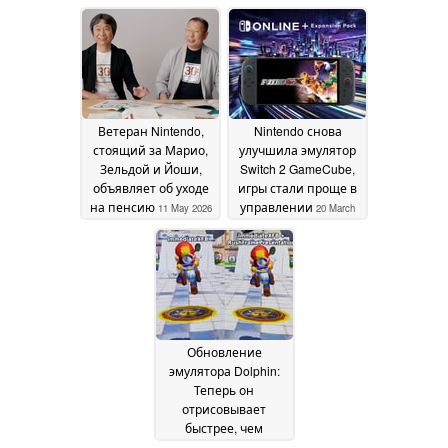
средства на счёт
первая на очереди
08
Steam Wallet
18 June
June 2026
2026
Ветеран Nintendo,
Nintendo снова
стоящий за Марио,
улучшила эмулятор
Зельдой и Йоши,
Switch 2 GameCube,
объявляет об уходе
игры стали проще в
на пенсию
управлении
11 May 2026
20 March
2026
Обновление
эмулятора Dolphin:
Теперь он
отрисовывает
быстрее, чем
собственно Nintendo