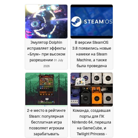
Эмулятор Dolphin
В версии SteamOS
исправляет эффекты
3.8 появились новые
«Блум» при высоком
намеки на Steam
разрешении
Machine, а также
01 July
была проведена
2026
подготовка
операционной
системы Valve к
поддержке большего
числа портативных
устройств
18 June 2026
2-е место в рейтинге
Команда, создавшая
Steam: популярная
порты для ПК
бесплатная игра
Nintendo 64, перешла
позволяет игрокам
на GameCube, и
зарабатывать
Twilight Princess -