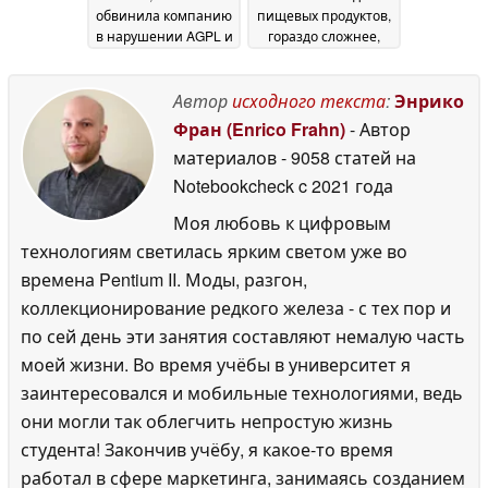
обвинила компанию
пищевых продуктов,
в нарушении AGPL и
гораздо сложнее,
"юридических
чем кажется
12 May
угрозах"
23 May 2026
2026
Автор
исходного текста
:
Энрико
Фран (Enrico Frahn)
- Автор
материалов
- 9058 статей на
Notebookcheck
c 2021 года
Моя любовь к цифровым
технологиям светилась ярким светом уже во
времена Pentium II. Моды, разгон,
коллекционирование редкого железа - с тех пор и
по сей день эти занятия составляют немалую часть
моей жизни. Во время учёбы в университет я
заинтересовался и мобильные технологиями, ведь
они могли так облегчить непростую жизнь
студента! Закончив учёбу, я какое-то время
работал в сфере маркетинга, занимаясь созданием