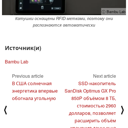
ⓘ Bambu Lab
Катушки оснащены RFID-метками, поэтому они
распознаются автоматически
Источник(и)
Bambu Lab
Previous article
Next article
В США солнечная
SSD-накопитель
энергетика впервые
SanDisk Optimus GX Pro
обогнала угольную
850P объёмом 8 ТБ,
стоимостью 2960
⟨
⟩
долларов, позволяет
расширить объём
хранения данных на