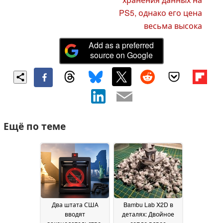
PS5, однако его цена
весьма высока
Add as a preferred
source on Google
Ещё по теме
Два штата США
Bambu Lab X2D в
вводят
деталях: Двойное