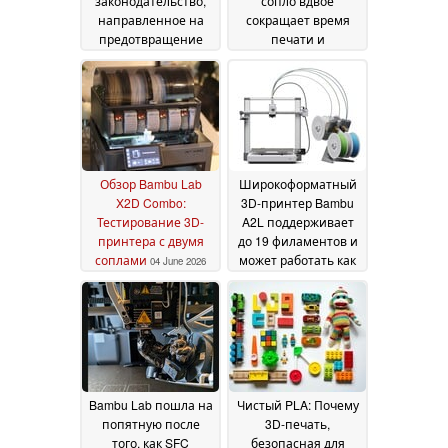
законодательство,
сопло вдвое
направленное на
сокращает время
предотвращение
печати и
производства
значительно
оружия с помощью
уменьшает
3D-принтеров
количество отходов
12 July
2026
11 June 2026
Обзор Bambu Lab
Широкоформатный
X2D Combo:
3D-принтер Bambu
Тестирование 3D-
A2L поддерживает
принтера с двумя
до 19 филаментов и
соплами
может работать как
04 June 2026
плоттер
01 June 2026
Bambu Lab пошла на
Чистый PLA: Почему
попятную после
3D-печать,
того, как SFC
безопасная для