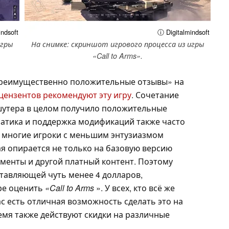
ndsoft
ⓘ Digitalmindsoft
игры
На снимке: скриншот игрового процесса из игры
«Call to Arms».
реимущественно положительные отзывы» на
ецензентов рекомендуют эту игру
. Сочетание
шутера в целом получило положительные
атика и поддержка модификаций также часто
 многие игроки с меньшим энтузиазмом
ая опирается не только на базовую версию
ементы и другой платный контент. Поэтому
ставляющей чуть менее 4 долларов,
ре оценить
«Call to Arms
». У всех, кто всё же
ас есть отличная возможность сделать это на
емя также действуют скидки на различные