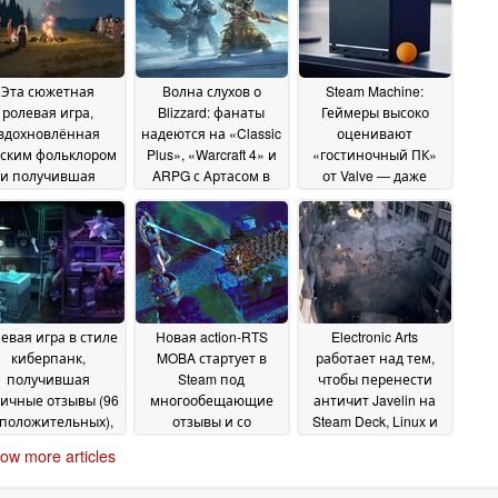
Эта сюжетная
Волна слухов о
Steam Machine:
ролевая игра,
Blizzard: фанаты
Геймеры высоко
вдохновлённая
надеются на «Classic
оценивают
сским фольклором
Plus», «Warcraft 4» и
«гостиночный ПК»
и получившая
ARPG с Артасом в
от Valve — даже
ысокие оценки,
главной роли
несмотря на то, что
18 June
даётся в Steam со
не хотят его
2026
идкой 66 %
покупать
19 June
18 June 2026
2026
евая игра в стиле
Новая action-RTS
Electronic Arts
киберпанк,
MOBA стартует в
работает над тем,
получившая
Steam под
чтобы перенести
ичные отзывы (96
многообещающие
античит Javelin на
положительных),
отзывы и со
Steam Deck, Linux и
дешевела в Steam
стартовой скидкой
ARM
27
05 March 2026
ow more articles
до менее чем 8
March 2026
олларов
18 June 2026