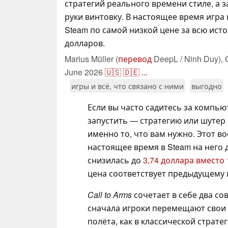
стратегий реального времени стиле, а з
руки винтовку. В настоящее время игра 
Steam по самой низкой цене за всю ист
долларов.
Marius Müller (
перевод
DeepL / Ninh Duy),
June 2026
🇺🇸
🇩🇪
...
игры и всё, что связано с ними
выгодно
Если вы часто садитесь за компью
запустить — стратегию или шутер 
именно то, что вам нужно. Этот во
настоящее время в Steam на него 
снизилась до
3,74 доллара вместо 
цена соответствует предыдущему
Call to Arms
сочетает в себе два со
сначала игроки перемещают свои 
полёта, как в классической страт