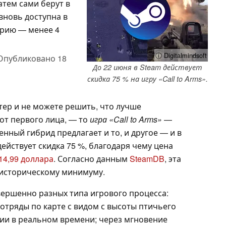
атем сами берут в
вновь доступна в
орию — менее 4
ⓘ Digitalmindsoft
Опубликовано
18
До 22 июня в Steam действует
скидка 75 % на игру «Call to Arms».
тер и не можете решить, что лучше
от первого лица, — то
игра «Call to Arms»
—
енный гибрид предлагает и то, и другое — и в
действует скидка 75 %, благодаря чему цена
14,99 доллара
. Согласно данным
SteamDB
, эта
 историческому минимуму.
вершенно разных типа игрового процесса:
отряды по карте с видом с высоты птичьего
егии в реальном времени; через мгновение