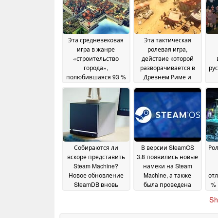
Эта средневековая
Эта тактическая
игра в жанре
ролевая игра,
«строительство
действие которой
города»,
разворачивается в
ру
полюбившаяся 93 %
Древнем Риме и
игроков, продается в
которая получила 87
в
Steam со скидкой 50
% положительных
про
%
отзывов, продается в
ск
22 June 2026
Steam со скидкой 80
%
20 June 2026
Собираются ли
В версии SteamOS
Рол
вскоре представить
3.8 появились новые
Steam Machine?
намеки на Steam
Новое обновление
Machine, а также
отл
SteamDB вновь
была проведена
% 
разжигает
подготовка
по
Sh
спекуляции
операционной
18 June
системы Valve к
д
2026