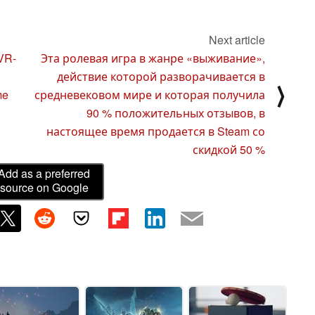
Next article
VR-
Эта ролевая игра в жанре «выживание»,
действие которой разворачивается в
⟩
me
средневековом мире и которая получила
90 % положительных отзывов, в
настоящее время продается в Steam со
скидкой 50 %
Add as a preferred
source on Google