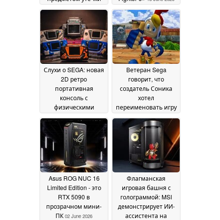
информации: по
имеющимся
данным, физические
копии уже
поступают в
розничную продажу
17 June 2026
Слухи о SEGA: новая
Ветеран Sega
2D ретро
говорит, что
портативная
создатель Соника
консоль с
хотел
физическими
переименовать игру
картриджами
Billy Hatcher and the
08 June
Giant Egg в "Giant
2026
Cock"
05 June 2026
Asus ROG NUC 16
Флагманская
Limited Edition - это
игровая башня с
RTX 5090 в
голограммой: MSI
прозрачном мини-
демонстрирует ИИ-
ПК
ассистента на
02 June 2026