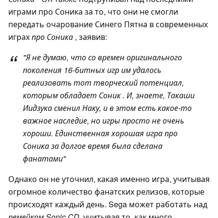
играми про Соника за то, что они не смогли
передать очарование Синего Пятна в современных
играх
про Соника
, заявив:
"Я не думаю, что со времен оригинального
поколения 16-битных игр им удалось
реализовать тот творческий потенциал,
которым обладает
Соник
. И, знаете, Такаши
Иидзука сменил Наку, и в этом есть какое-то
важное наследие, но игры просто не очень
хороши. Единственная хорошая игра
про
Соника
за долгое время была сделана
фанатами"
Однако он не уточнил, какая именно игра, учитывая
огромное количество фанатских релизов, которые
происходят каждый день. Sega может работать над
ремейком Sonic CD
, учитывая то, как много