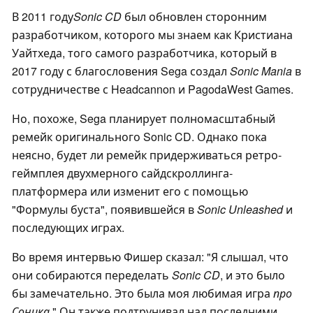
В 2011 году
Sonic CD
был обновлен сторонним
разработчиком, которого мы знаем как Кристиана
Уайтхеда, того самого разработчика, который в
2017 году с благословения Sega создал
Sonic Mania
в
сотрудничестве с Headcannon и PagodaWest Games.
Но, похоже, Sega планирует полномасштабный
ремейк оригинального Sonic CD. Однако пока
неясно, будет ли ремейк придерживаться ретро-
геймплея двухмерного сайдскроллинга-
платформера или изменит его с помощью
"Формулы буста", появившейся в
Sonic Unleashed
и
последующих играх.
Во время интервью Фишер сказал: "Я слышал, что
они собираются переделать
Sonic CD
, и это было
бы замечательно. Это была моя любимая игра
про
Соника
" Он также подтрунивал над последними