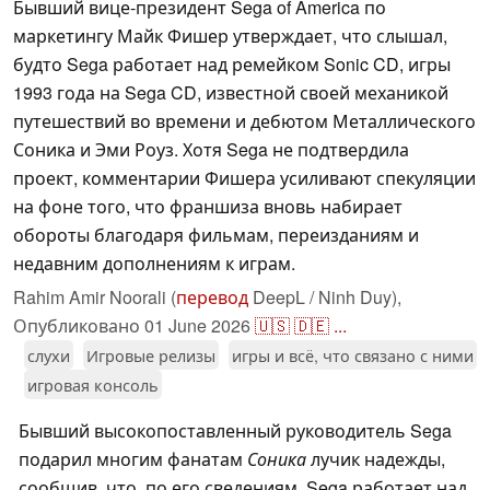
Бывший вице-президент Sega of America по
маркетингу Майк Фишер утверждает, что слышал,
будто Sega работает над ремейком Sonic CD, игры
1993 года на Sega CD, известной своей механикой
путешествий во времени и дебютом Металлического
Соника и Эми Роуз. Хотя Sega не подтвердила
проект, комментарии Фишера усиливают спекуляции
на фоне того, что франшиза вновь набирает
обороты благодаря фильмам, переизданиям и
недавним дополнениям к играм.
Rahim Amir Noorali (
перевод
DeepL / Ninh Duy),
Опубликовано
01 June 2026
🇺🇸
🇩🇪
...
слухи
Игровые релизы
игры и всё, что связано с ними
игровая консоль
Бывший высокопоставленный руководитель Sega
подарил многим фанатам
Соника
лучик надежды,
сообщив, что, по его сведениям, Sega работает над