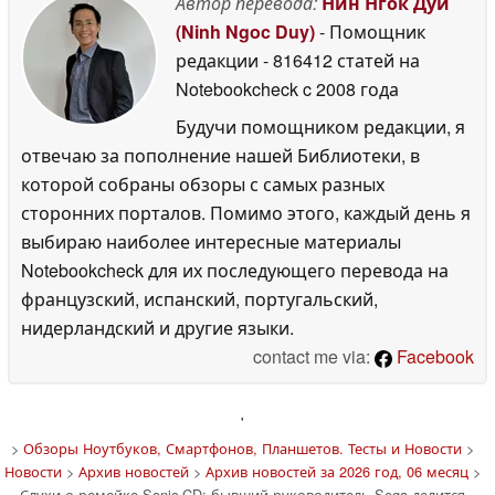
Автор перевода:
Нин Нгок Дуй
(Ninh Ngoc Duy)
- Помощник
редакции
- 816412 статей на
Notebookcheck
c 2008 года
Будучи помощником редакции, я
отвечаю за пополнение нашей Библиотеки, в
которой собраны обзоры с самых разных
сторонних порталов. Помимо этого, каждый день я
выбираю наиболее интересные материалы
Notebookcheck для их последующего перевода на
французский, испанский, португальский,
нидерландский и другие языки.
contact me via:
Facebook
'
>
Обзоры Ноутбуков, Смартфонов, Планшетов. Тесты и Новости
>
Новости
>
Архив новостей
>
Архив новостей за 2026 год, 06 месяц
>
Слухи о ремейке Sonic CD: бывший руководитель Sega делится