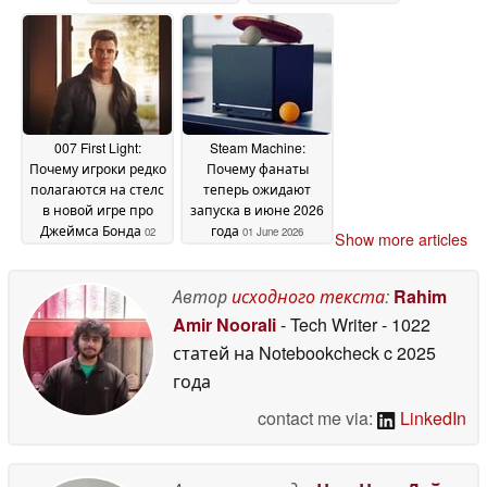
Holostage
02 June 2026
007 First Light:
Steam Machine:
Почему игроки редко
Почему фанаты
полагаются на стелс
теперь ожидают
в новой игре про
запуска в июне 2026
Джеймса Бонда
года
02
01 June 2026
Show more articles
June 2026
Автор
исходного текста
:
Rahim
Amir Noorali
- Tech Writer
- 1022
статей на Notebookcheck
c 2025
года
contact me via:
LinkedIn