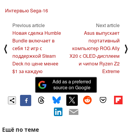
Интервью Sega-16
Previous article
Next article
Новая сделка Humble
Asus выпускает
Bundle включает в
портативный
⟨
⟩
себя 12 игр с
компьютер ROG Ally
поддержкой Steam
X20 с OLED-дисплеем
Deck по цене менее
и чипом Ryzen Z2
$1 за каждую
Extreme
Add as a preferred
source on Google
Ещё по теме