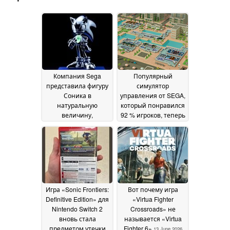
Компания Sega
Популярный
представила фигуру
симулятор
Соника в
управления от SEGA,
натуральную
который понравился
величину,
92 % игроков, теперь
созданную по
доступен в Steam со
технологии «DNA», в
скидкой 85 %
18 June
честь 35-летия
20 June
2026
2026
Игра «Sonic Frontiers:
Вот почему игра
Definitive Edition» для
«Virtua Fighter
Nintendo Switch 2
Crossroads» не
вновь стала
называется «Virtua
предметом утечки
Fighter 6»
13 June 2026