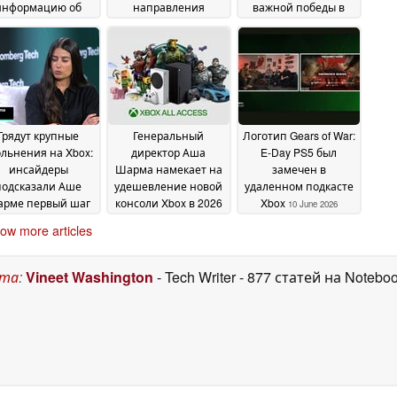
информацию об
направления
важной победы в
отказе от
«перезагрузки»
сфере издательского
12
ксклюзивных игр
дела
June 2026
12 June 2026
для консоли,
несмотря на
сомнения
относительно
ибыльности
17 June
Грядут крупные
Генеральный
Логотип Gears of War:
2026
ольнения на Xbox:
директор Аша
E-Day PS5 был
инсайдеры
Шарма намекает на
замечен в
подсказали Аше
удешевление новой
удаленном подкасте
рме первый шаг
консоли Xbox в 2026
Xbox
10 June 2026
о "перезагрузке
году для борьбы с
ow more articles
изнеса
ростом цен
11 June 2026
10 June 2026
ста
:
Vineet Washington
- Tech Writer
- 877 статей на Notebo