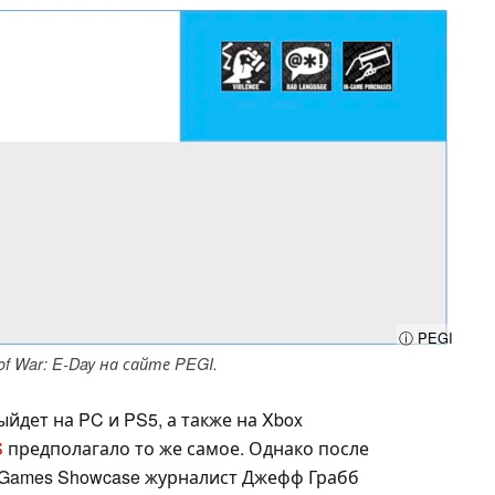
ⓘ PEGI
f War: E-Day на сайте PEGI.
йдет на PC и PS5, а также на Xbox
S
предполагало то же самое. Однако после
s Games Showcase журналист Джефф Грабб