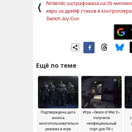
Nintendo оштрафована на 35 миллио
⟨
евро за дрейф стиков в контроллера
Switch Joy-Con
Ещё по теме
Подтверждена дата
Игра «Gears of War 2»
анонса
получила
с
многопользовательского
неофициальный
режима в игре
порт для ПК с