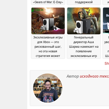
«Gears of War: E-Day»
поддержкой
разрешения 4K и
23 July 2026
частотой 200 кадров
э
в секунду
22 July 2026
пр
Эксклюзивные игры
Генеральный
для Xbox — это
директор Аша
ув
рискованный шаг,
Шарма намекает на
но эта новая
появление
стратегия может
эксклюзивных игр
Ша
принести успех
для Xbox от
п
12
Sh
сторонних
б
June 2026
разработчиков,
несмотря на низкие
Автор
исходного тек
продажи консоли
12
June 2026