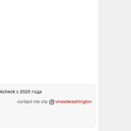
okcheck
c 2025 года
contact me via:
vineetwashington