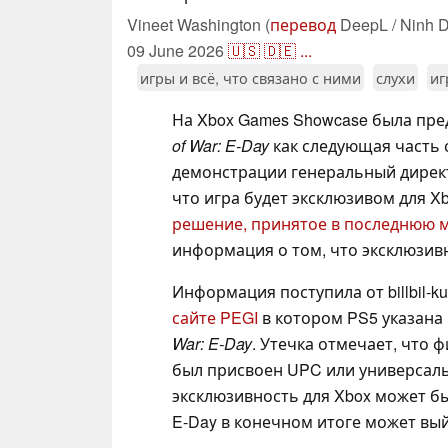
Vineet Washington (
перевод
DeepL / Ninh D
09 June 2026
🇺🇸
🇩🇪
...
игры и всё, что связано с ними
слухи
иг
На Xbox Games Showcase была пре
of War: E-Day
как следующая часть 
демонстрации генеральный директ
что игра будет эксклюзивом для Xb
решение, принятое в последнюю 
информация о том, что эксклюзив
Информация поступила от billbil-k
сайте PEGI
в котором PS5 указана 
War: E-Day
. Утечка отмечает, что 
был присвоен UPC или универсальн
эксклюзивность для Xbox может бы
E-Day в конечном итоге может вый