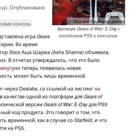
uy),
Опубликовано
ⓘ Xbox and PlayStation (edited)
ровая консоль
Артворк Gears of War: E-Day с
логотипом PS5 и консолью.
дставлена игра
Gears
серии. Во время
ор Xbox Аша Шарма (Asha Sharma) объявила,
ox. В отчетах утверждалось, что это было
минуту
но теперь появилась новая
ность может быть лишь временной.
un через Dealabs, со ссылкой на листинг
на
в качестве одной из платформ для
Gears of
физической версии
Gears of War: E-Day
для PS5
ый код продукта. Это говорит о том, что
ть временной, как в случае со
Starfield
, и что
ти на PS5.