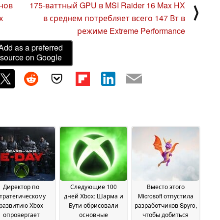
нов
175-ваттный GPU в MSI Raider 16 Max HX
⟩
х
в среднем потребляет всего 147 Вт в
режиме Extreme Performance
Add as a preferred
source on Google
Директор по
Следующие 100
Вместо этого
тратегическому
дней Xbox: Шарма и
Microsoft отпустила
развитию Xbox
Бути обрисовали
разработчиков Spyro,
опровергает
основные
чтобы добиться