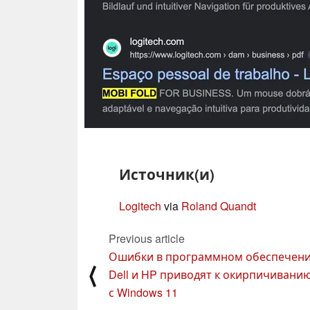
Источник(и)
Logitech
via
Roland Quandt
Previous article
Ошибки в программном обеспечен
⟨
Dell и HP приводят к окирпичивани
с Windows 11