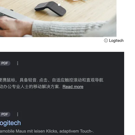
ⓘ Logitech