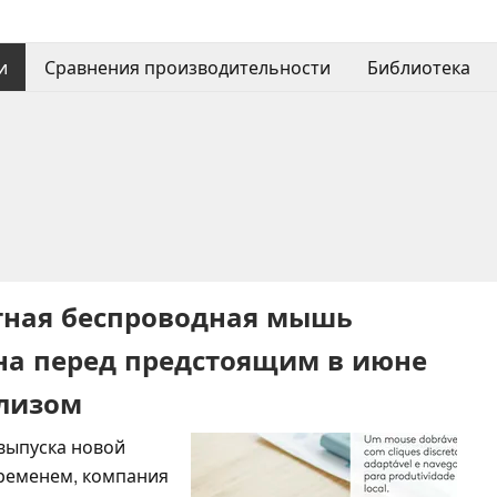
и
Сравнения производительности
Библиотека
ктная беспроводная мышь
ана перед предстоящим в июне
елизом
 выпуска новой
ременем, компания