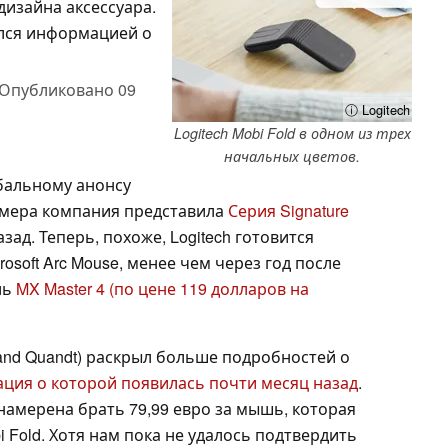
дизайна аксессуара.
ился информацией о
Опубликовано
09
ⓘ Logitech
Logitech Mobi Fold в одном из трех
начальных цветов.
обальному анонсу
римера компания представила
Серия Signature
ад. Теперь, похоже, Logitech готовится
soft Arc Mouse, менее чем через год после
ль
MX Master 4
(по цене 119 долларов на
and Quandt) раскрыл больше подробностей о
ция о которой появилась почти месяц назад
.
 намерена брать 79,99 евро за мышь, которая
 Fold. Хотя нам пока не удалось подтвердить