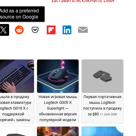
заставить исключить DMA
Add as a preferred
source on Google
ышла в продажу
Новая игровая мышь
Первая портативная
ровая клавиатура
Logitech G305 X
мышь Logitech
ogitech G316 X с
Superlight —
поступила в продажу
поддержкой
обновленная версия
за $80
11 June 2026
горячей» замены
популярной модели
авиш и частотой
с датчиком 44K
12 June
проса 8 кГц
14 June
2026