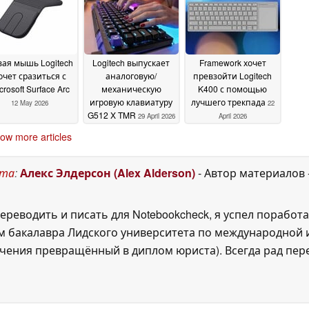
2026
ая мышь Logitech
Logitech выпускает
Framework хочет
очет сразиться с
аналоговую/
превзойти Logitech
crosoft Surface Arc
механическую
K400 с помощью
игровую клавиатуру
лучшего трекпада
12 May 2026
22
G512 X TMR
29 April 2026
April 2026
ow more articles
ста
:
Алекс Элдерсон (Alex Alderson)
- Автор материалов
ереводить и писать для Notebookcheck, я успел поработа
 бакалавра Лидского университета по международной и
ения превращённый в диплом юриста). Всегда рад перек