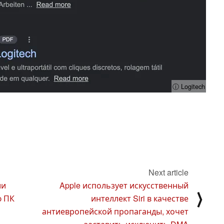
ⓘ Logitech
Next article
ии
Apple использует искусственный
⟩
ю ПК
интеллект Siri в качестве
антиевропейской пропаганды, хочет