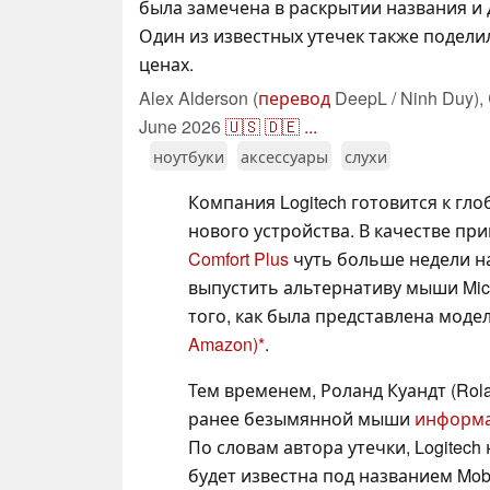
была замечена в раскрытии названия и 
Один из известных утечек также подел
ценах.
Alex Alderson (
перевод
DeepL / Ninh Duy),
June 2026
🇺🇸
🇩🇪
...
ноутбуки
аксессуары
слухи
Компания Logitech готовится к гл
нового устройства. В качестве п
Comfort Plus
чуть больше недели наз
выпустить альтернативу мыши Micro
того, как была представлена моде
Amazon)
.
Тем временем, Роланд Куандт (Rol
ранее безымянной мыши
информа
По словам автора утечки, Logitech
будет известна под названием Mobi