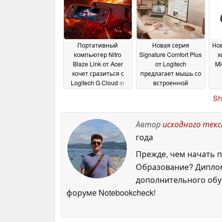
месяцев
15 July 2026
Портативный
Новая серия
Нов
компьютер Nitro
Signature Comfort Plus
х
Blaze Link от Acer
от Logitech
Mi
хочет сразиться с
предлагает мышь со
Logitech G Cloud
встроенной
31
подушкой для
May 2026
Sh
ладоней и
клавиатуру с мягкой
подставкой для
Автор
исходного тек
запястий из
года
двойной пены
29 May
2026
Прежде, чем начать п
Образование? Диплом
дополнительного обуч
форуме Notebookcheck!