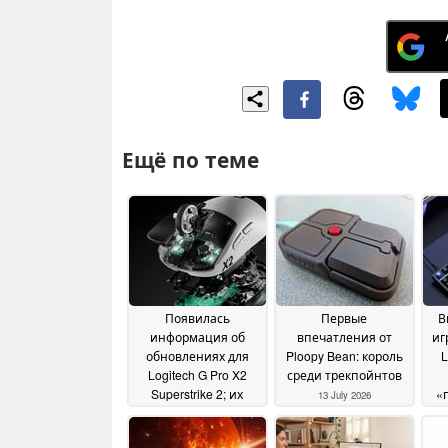
Ещё по теме
Появилась
Первые
В
информация об
впечатления от
иг
обновлениях для
Ploopy Bean: король
L
Logitech G Pro X2
среди трекпойнтов
Superstrike 2; их
«
13 July 2026
выпуск ожидается
кл
уже через пару
о