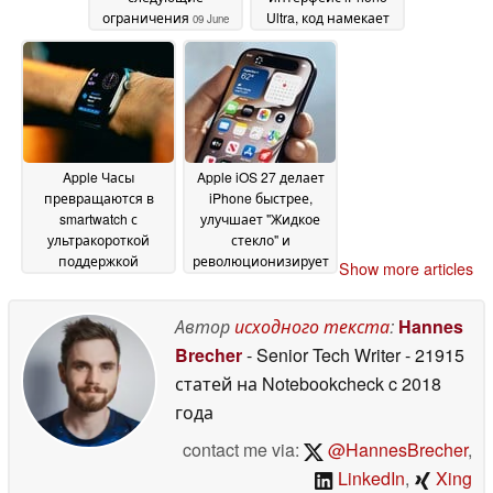
ограничения
Ultra, код намекает
09 June
на возможность
2026
складывания
09 June
2026
Apple Часы
Apple iOS 27 делает
превращаются в
iPhone быстрее,
smartwatch с
улучшает "Жидкое
ультракороткой
стекло" и
поддержкой
революционизирует
Show more articles
обновлений без
Siri
09 June 2026
веской причины
09
Автор
исходного текста
:
Hannes
June 2026
Brecher
- Senior Tech Writer
- 21915
статей на Notebookcheck
c 2018
года
contact me via:
@HannesBrecher
,
LinkedIn
,
Xing