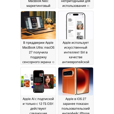
MacBook Neo:
непригодными для
маркетинговый
использования
11
отдел AMD пускает в
June 2026
ход вводящие в
заблуждение
заявления Apple
16
June 2026
В преддверии Apple
Apple использует
MacBook Ultra: macOS
искусственный
27 получила
интеллект Siri в
поддержку
качестве
сенсорного экрана
антиевропейской
10
пропаганды, хочет
June 2026
заставить
исключить DMA
09
June 2026
Apple AI с подпиской
Apple в iOS 27
и только с 12 ГБ ОЗУ:
заранее показан
действуют
пользовательский
следующие
интерфейс iPhone