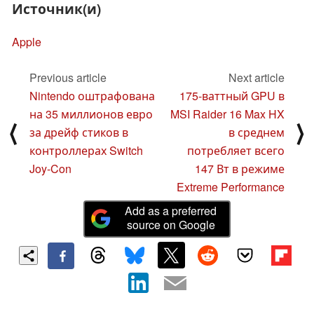
Источник(и)
Apple
Previous article
Next article
Nintendo оштрафована
175-ваттный GPU в
на 35 миллионов евро
MSI Raider 16 Max HX
⟨
⟩
за дрейф стиков в
в среднем
контроллерах Switch
потребляет всего
Joy-Con
147 Вт в режиме
Extreme Performance
Add as a preferred
source on Google