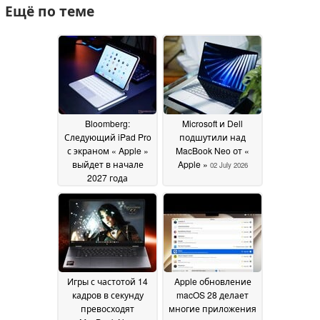
Ещё по теме
Bloomberg:
Microsoft и Dell
Следующий iPad Pro
подшутили над
с экраном « Apple »
MacBook Neo от «
выйдет в начале
Apple »
02 July 2026
2027 года
одновременно с
новыми моделями
iPhone
02 July 2026
Игры с частотой 14
Apple обновление
кадров в секунду
macOS 28 делает
превосходят
многие приложения