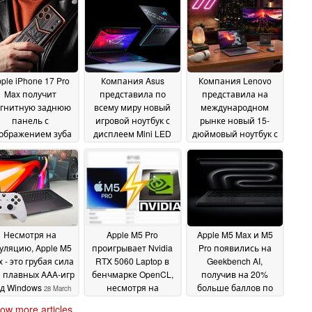
ple iPhone 17 Pro
Компания Asus
Компания Lenovo
Max получит
представила по
представила на
гнитную заднюю
всему миру новый
международном
панель с
игровой ноутбук с
рынке новый 15-
ображением зуба
дисплеем Mini LED
дюймовый ноутбук с
раннозавра
яркостью 1 600 нит и
48 ГБ видеопамяти и
19 June
графическим
OLED-дисплеем с
2026
процессором
частотой
мощностью 175 Вт
обновления 165 Гц
19
19
June 2026
June 2026
Несмотря на
Apple M5 Pro
Apple M5 Max и M5
уляцию, Apple M5
проигрывает Nvidia
Pro появились на
 - это грубая сила
RTX 5060 Laptop в
Geekbench AI,
 плавных AAA-игр
бенчмарке OpenCL,
получив на 20%
д Windows
несмотря на
больше баллов по
28 March
впечатляющие
сравнению с
2026
ow more articles