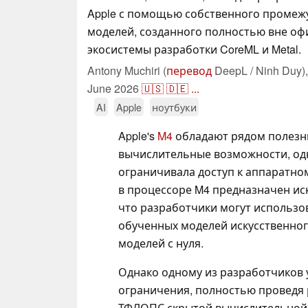
Apple с помощью собственного промеж
моделей, созданного полностью вне о
экосистемы разработки CoreML и Metal.
Antony Muchiri (
перевод
DeepL / Ninh Duy)
June 2026
🇺🇸
🇩🇪
...
AI
Apple
ноутбуки
Apple's
M4
обладают рядом полез
вычислительные возможности, од
ограничивала доступ к аппаратно
в процессоре M4 предназначен ис
что разработчики могут использов
обученных моделей искусственного
моделей с нуля.
Однако одному из разработчиков 
ограничения, полностью проведя 
ТФЛОПС скрытой вычислительной 