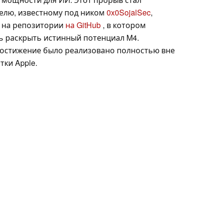
елю, известному под ником
0x0SojalSec
,
д на репозитории
на GitHub
, в котором
сь раскрыть истинный потенциал M4.
 достижение было реализовано полностью вне
ки Apple.