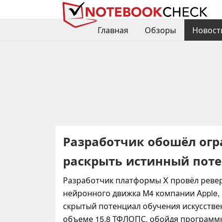
Главная
Обзоры
Новост
Разработчик обошёл огра
раскрыть истинный поте
Разработчик платформы X провёл реве
нейронного движка M4 компании Apple,
скрытый потенциал обучения искусстве
объеме 15,8 ТФЛОПС, обойдя программ