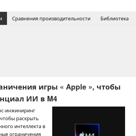
и
Сравнения производительности
Библиотека
ничения игры « Apple », чтобы
нциал ИИ в M4
рс-инжиниринг
 чтобы раскрыть
нного интеллекта в
ные ограничения