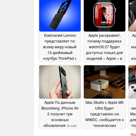
Компания Lenovo
Apple раскрывает,
Ap
представляет по
почему поддержка
всему миру новый
watchOS 27 будет
ма
13-дюймовый
доступна только для
ноутбук ThinkPad с
моделей « Apple » и
из
компактным
« Watch Ultra 2» и
ти
корпусом и
более поздних
процессорами Intel
версий
20 June 2026
Lunar Lake
20 June 2026
Apple По данным
Mac Studio с Apple M5
Bloomberg, iPhone Air
Ultra будет
эм
2 получит три
представлен на
Max
основных
WWDC, сообщается о
для
обновления
технических
по
18 June
характеристиках
2026
09
Sh