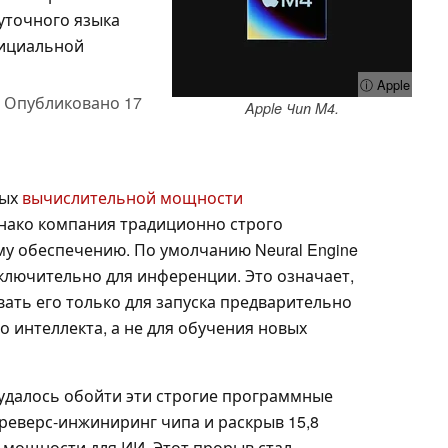
уточного языка
фициальной
ⓘ Apple
,
Опубликовано
17
Apple Чип M4.
ных
вычислительной мощности
нако компания традиционно строго
му обеспечению. По умолчанию Neural Engine
ключительно для инференции. Это означает,
ать его только для запуска предварительно
 интеллекта, а не для обучения новых
удалось обойти эти строгие программные
реверс-инжиниринг чипа и раскрыв 15,8
мощности для ИИ. Этот прорыв стал