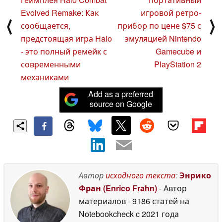
Evolved Remake: Как
игровой ретро-
⟨
⟩
сообщается,
прибор по цене $75 с
предстоящая игра Halo
эмуляцией Nintendo
- это полный ремейк с
Gamecube и
современными
PlayStation 2
механиками
Add as a preferred
source on Google
Автор
исходного текста
:
Энрико
Фран (Enrico Frahn)
- Автор
материалов
- 9186 статей на
Notebookcheck
c 2021 года