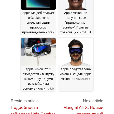
30 April
2026
Apple M5 дебютирует
Apple Vision Pro
в Geekbench с
получил свое
впечатляющим
"приложение-
приростом
убийцу": Прямые
производительности
трансляции игр НБА
в полном 3D с видом
18 October 2025
на корт
11 October 2025
Apple Vision Pro 2
Apple представлена
ожидается к выпуску
visionOS 26 для Apple
в 2025 году с двумя
Vision Pro
10 June 2025
важнейшими
обновлениями
10 July
2025
Previous article
Next article
Подробности
Mangmi Air X: Новый
геймплея Halo Combat
портативный