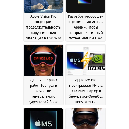
Apple Vision Pro
Разработчик обошёл
сокращает
ограничения игры «
продолжительность
Apple », чтобы
хирургических
раскрыть истинный
операций на 20 %
потенциал ИИ в M4
07
August 2026
17 June 2026
Одна из первых
Apple M5 Pro
работ Тернуса в
проигрывает Nvidia
качестве
RTX 5060 Laptop в
генерального
бенчмарке OpenCL,
директора? Apple
несмотря на
отменяет любимую
впечатляющие
гарнитуру Тима Кука
улучшения
Vision Pro,
поколения
08 March
утверждает утечка -
2026
и вот почему