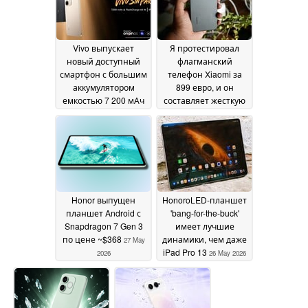
Vivo выпускает
Я протестировал
новый доступный
флагманский
смартфон с большим
телефон Xiaomi за
аккумулятором
899 евро, и он
емкостью 7 200 мАч
составляет жесткую
конкуренцию
30 May 2026
Samsung, Google и
Motorola
28 May 2026
Honor выпущен
HonoroLED-планшет
планшет Android с
'bang-for-the-buck'
Snapdragon 7 Gen 3
имеет лучшие
по цене ~$368
динамики, чем даже
27 May
iPad Pro 13
2026
26 May 2026