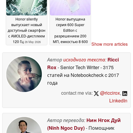
Honor silently
Honor выпущена
выпускает новый
серия 600 Super
доступный смартфон
Edition с
с AMOLED-дисплеем
разрешением 200
120 Гц
МП, емкостью 8 600
26 May 2026
Show more articles
мАч и яркостью 8
000 нит
26 May 2026
Автор
исходного текста
:
Ricci
Rox
- Senior Tech Writer
- 3175
статей на Notebookcheck
c 2017
года
contact me via:
@riccirox
,
LinkedIn
Автор перевода:
Нин Нгок Дуй
(Ninh Ngoc Duy)
- Помощник