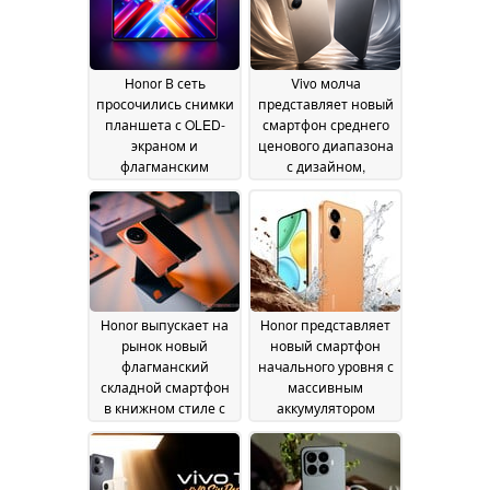
Honor В сеть
Vivo молча
просочились снимки
представляет новый
планшета с OLED-
смартфон среднего
экраном и
ценового диапазона
флагманским
с дизайном,
чипсетом
вдохновленным
Snapdragon
iPhone 17
12 June 2026
06 June 2026
Honor выпускает на
Honor представляет
рынок новый
новый смартфон
флагманский
начального уровня с
складной смартфон
массивным
в книжном стиле с
аккумулятором
ультратонким
емкостью 7 500 мАч
дизайном
04 June 2026
03 June 2026