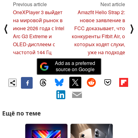
Previous article
Next article
OneXPlayer 3 выйдет
Amazfit Helio Strap 2:
на мировой рынок в
новое заявление в
⟨
⟩
июне 2026 года с Intel
FCC доказывает, что
Arc G3 Extreme и
конкуренты Fitbit Air, о
OLED-дисплеем с
которых ходят слухи,
частотой 144 Гц
уже на подходе
Add as a preferred
source on Google
Ещё по теме