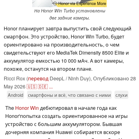
ⓘ Honor via Experience More
На Honor Win Turbo установлены
две задние камеры.
Honor планирует завтра выпустить свой следующий
смартфон. Это устройство, Honor Win Turbo, будет
ориентировано на производительность, о чем
свидетельствуют его MediaTek Dimensity 8500 Elite и
аккумулятор емкостью 10 000 мАч. А вот камеры,
похоже, останутся на втором плане.
Ricci Rox (
перевод
DeepL / Ninh Duy),
Опубликовано
28
May 2026
🇺🇸
🇩🇪
...
Android
смартфоны и всё, что связано с ними
слухи
The
Honor Win
дебютировал в начале года как
Honor'попытка создать ориентированное на игры
устройство с большим аккумулятором. Бывшая
дочерняя компания Huawei собирается вскоре