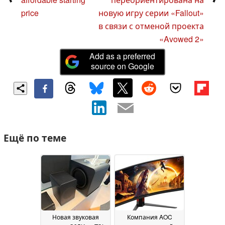
price
новую игру серии «Fallout»
в связи с отменой проекта
«Avowed 2»
Add as a preferred
source on Google
Ещё по теме
Новая звуковая
Компания AOC