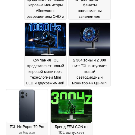
игровые мониторы
фанаты
Alienware с
ошеломлены
разрешением QHD и
заявлением
изогнутыми
генерального
панелями с частотой
директора Xbox
09 July
обновления 240 Гц
2026
по привлекательной
цене
09 July 2026
Компания TCL
2 304 зоны и 2 000
представляет новый
нит: TCL выпускает
игровой монитор с
новый
технологией Mini
светодиодный
LED и двухрежимной
монитор 4K QD-Mini
частотой
в США
04 June 2026
обновления 1080 Гц
09 July 2026
TCL NxtPaper 70 Pro
Бренд FFALCON от
TCL выпускает
28 May 2026