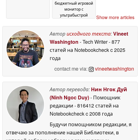
бюджетный игровой
монитор с
ультрабыстрой
Show more articles
частотой 300 Гц
1080p
25 May 2026
Автор
исходного текста
:
Vineet
Washington
- Tech Writer
- 877
статей на Notebookcheck
c 2025
года
contact me via:
vineetwashington
Автор перевода:
Нин Нгок Дуй
(Ninh Ngoc Duy)
- Помощник
редакции
- 816412 статей на
Notebookcheck
c 2008 года
Будучи помощником редакции, я
отвечаю за пополнение нашей Библиотеки, в