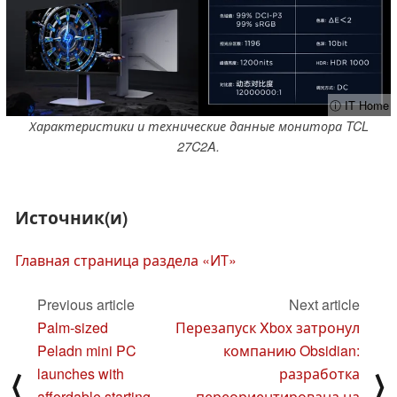
ⓘ IT Home
Характеристики и технические данные монитора TCL
27C2A.
Источник(и)
Главная страница раздела «ИТ»
Previous article
Next article
Palm-sized
Перезапуск Xbox затронул
Peladn mini PC
компанию Obsidian:
launches with
разработка
⟨
⟩
affordable starting
переориентирована на