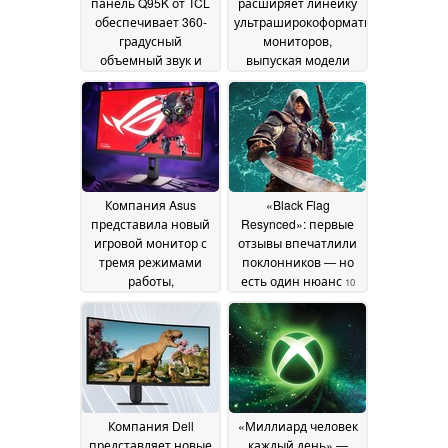
панель Q95K от TCL
расширяет линейку
обеспечивает 360-
ультраширокоформатных
градусный
мониторов,
объемный звук и
выпуская модели
настройку от Bang &
двойного
Olufsen
назначения для игр
27 July 2026
19 July 2026
Компания Asus
«Black Flag
представила новый
Resynced»: первые
игровой монитор с
отзывы впечатлили
тремя режимами
поклонников — но
работы,
есть один нюанс
10
разрешением 4K,
July 2026
частотой 240 Гц и
частотой
обновления до 488
Гц
10 July 2026
Компания Dell
«Миллиард человек
представляет новые
каждый день» —