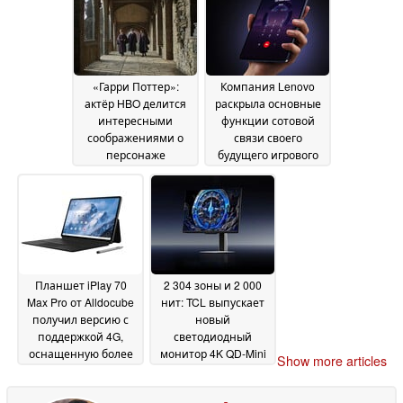
«Гарри Поттер»:
Компания Lenovo
актёр HBO делится
раскрыла основные
интересными
функции сотовой
соображениями о
связи своего
персонаже
будущего игрового
Корнелиуса Фуджа
планшета с OLED-
07
экраном
July 2026
07 July 2026
Планшет iPlay 70
2 304 зоны и 2 000
Max Pro от Alldocube
нит: TCL выпускает
получил версию с
новый
поддержкой 4G,
светодиодный
оснащенную более
монитор 4K QD-Mini
Show more articles
новой ОС, но с более
в США
04 June 2026
медленной зарядкой