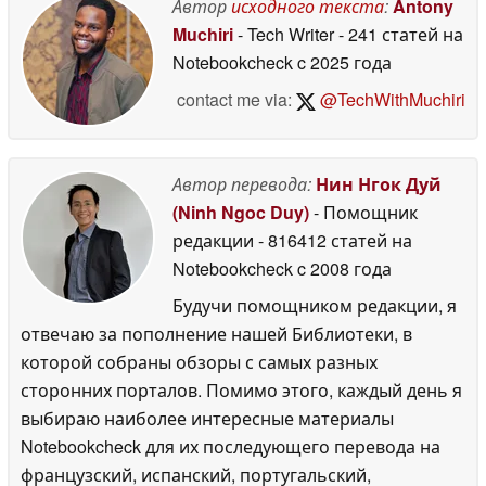
Автор
исходного текста
:
Antony
06 July 2026
Muchiri
- Tech Writer
- 241 статей на
Notebookcheck
c 2025 года
contact me via:
@TechWithMuchiri
Автор перевода:
Нин Нгок Дуй
(Ninh Ngoc Duy)
- Помощник
редакции
- 816412 статей на
Notebookcheck
c 2008 года
Будучи помощником редакции, я
отвечаю за пополнение нашей Библиотеки, в
которой собраны обзоры с самых разных
сторонних порталов. Помимо этого, каждый день я
выбираю наиболее интересные материалы
Notebookcheck для их последующего перевода на
французский, испанский, португальский,