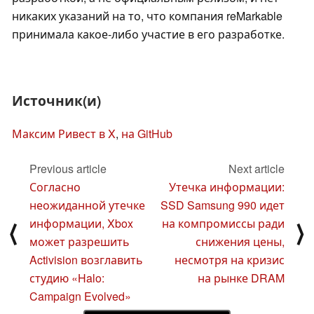
никаких указаний на то, что компания reMarkable
принимала какое-либо участие в его разработке.
Источник(и)
Максим Ривест в X
,
на GitHub
Previous article
Next article
Согласно
Утечка информации:
неожиданной утечке
SSD Samsung 990 идет
информации, Xbox
на компромиссы ради
⟨
⟩
может разрешить
снижения цены,
Activision возглавить
несмотря на кризис
студию «Halo:
на рынке DRAM
Campaign Evolved»