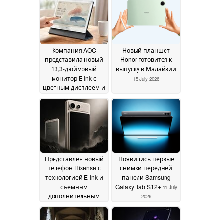
до 24 ГБ
16 July 2026
Компания AOC
Новый планшет
представила новый
Honor готовится к
13,3-дюймовый
выпуску в Малайзии
монитор E Ink с
15 July 2026
цветным дисплеем и
разрешением 3K
16
July 2026
Представлен новый
Появились первые
телефон Hisense с
снимки передней
технологией E-Ink и
панели Samsung
съемным
Galaxy Tab S12+
11 July
дополнительным
2026
дисплеем
12 July 2026