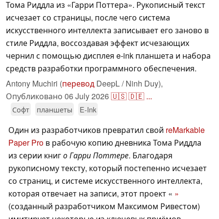
Тома Риддла из «Гарри Поттера». Рукописный текст
исчезает со страницы, после чего система
искусственного интеллекта записывает его заново в
стиле Риддла, воссоздавая эффект исчезающих
чернил с помощью дисплея e-ink планшета и набора
средств разработки программного обеспечения.
Antony Muchiri (
перевод
DeepL / Ninh Duy),
Опубликовано
06 July 2026
🇺🇸
🇩🇪
...
Софт
планшеты
E-Ink
Один из разработчиков превратил свой
reMarkable
Paper Pro
в рабочую копию дневника Тома Риддла
из серии книг
о Гарри Поттере
. Благодаря
рукописному тексту, который постепенно исчезает
со страниц, и системе искусственного интеллекта,
которая отвечает на записи, этот проект «
»
(созданный разработчиком Максимом Ривестом)
имитирует некоторые из ключевых приёмов,