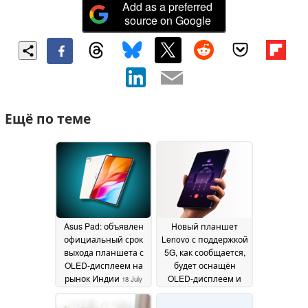
Add as a preferred
source on Google
Ещё по теме
Asus Pad: объявлен
Новый планшет
официальный срок
Lenovo с поддержкой
выхода планшета с
5G, как сообщается,
OLED-дисплеем на
будет оснащён
рынок Индии
OLED-дисплеем и
18 July
оперативной
2026
памятью объёмом