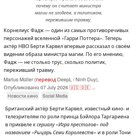
почему он считает министра
магии не злодеем, а политиком,
пережившим травму.
Корнелиус Фадж — один из самых противоречивых
персонажей вселенной «Гарри Поттера». Теперь
актёр HBO Берти Карвел впервые рассказал о своём
видении образа министра магии. По его мнению,
Фадж — не столько трус, сколько политик,
переживший травму.
Marius Müller (
перевод
DeepL / Ninh Duy),
Опубликовано
07 July 2026
🇺🇸
🇩🇪
...
Новости кино
Social Media
Британский актёр Берти Карвел, известный кино- и
телезрителям по роли принца Бэйлора Таргариена
в приквеле
к сериалу «Игра престолов»
под
названием «Рыцарь Семи Королевств»
и в роли Тони