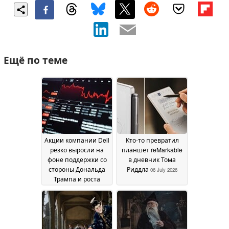
Ещё по теме
Акции компании Dell
Кто-то превратил
резко выросли на
планшет reMarkable
фоне поддержки со
в дневник Тома
стороны Дональда
Риддла
06 July 2026
Трампа и роста
продаж серверов для
искусственного
интеллекта
08 July 2026