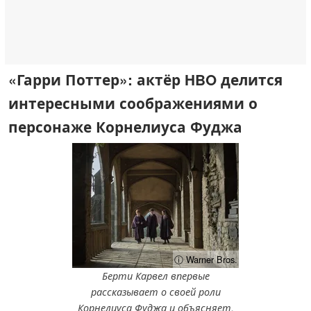
«Гарри Поттер»: актёр HBO делится
интересными соображениями о
персонаже Корнелиуса Фуджа
ⓘ Warner Bros.
Берти Карвел впервые
рассказывает о своей роли
Корнелиуса Фуджа и объясняет,