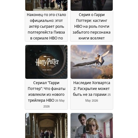
Наконец-то это стало
Серия о Гарри
официально: этот
Поттере: кастинг
актёр сыграет роль
HBO на роль почти
полтергейста Пивза
забытого персонажа
в сериале HBO по
книги вселяет
мотивам «Гарри
надежду на точную
Поттера»
экранизацию
18 June 2026
15 June
2026
Сериал "Гарри
Наследие Хогвартса
Поттер": Что фанаты
2: Раскрытие может
извлекли из нового
быть не за горами
25
трейлера HBO
26 May
May 2026
2026