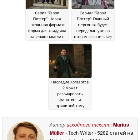
Серия "Гарри
Сериал "Гарри
Поттер": Новая
Поттер": Главный
школьная форма и
персонаж будет
форма для квиддича
переделан уже во
навевают мысли о
втором сезоне
19 May
наследии Хогвартса
2026
20 May 2026
Наследие Хогвартса
2 может
разочаровать
фанатов - и
причиной тому
может быть Гарри
Поттер
07 May 2026
Автор
исходного текста
:
Marius
Müller
- Tech Writer
- 5282 статей на