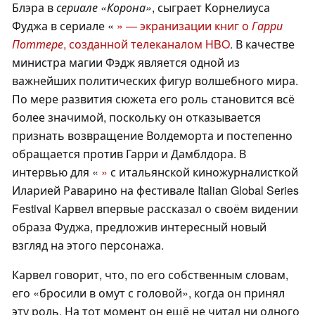
Блэра в
сериале «Корона»
, сыграет Корнелиуса
Фуджа в сериале «
» — экранизации книг о
Гарри
Поттере
, созданной телеканалом HBO
. В качестве
министра магии Фэдж является одной из
важнейших политических фигур волшебного мира.
По мере развития сюжета его роль становится всё
более значимой, поскольку он отказывается
признать возвращение Волдеморта и постепенно
обращается против Гарри и Дамблдора. В
интервью для «
»
с итальянской киножурналисткой
Иларией Раварино на фестивале Italian Global Series
Festival Карвел впервые рассказал о своём видении
образа Фуджа, предложив интересный новый
взгляд на этого персонажа.
Карвел говорит, что, по его собственным словам,
его «бросили в омут с головой», когда он принял
эту роль. На тот момент он ещё не читал ни одного