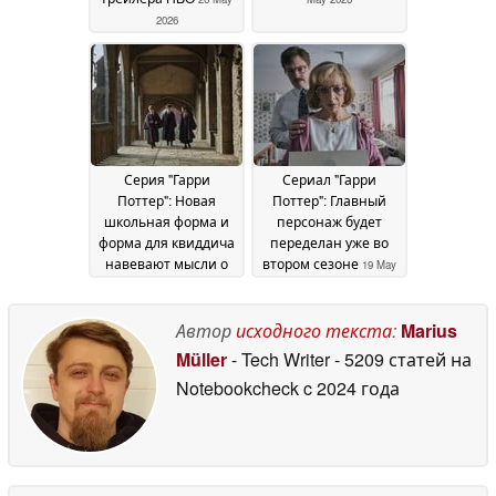
2026
Серия "Гарри
Сериал "Гарри
Поттер": Новая
Поттер": Главный
школьная форма и
персонаж будет
форма для квиддича
переделан уже во
навевают мысли о
втором сезоне
19 May
наследии Хогвартса
2026
20 May 2026
Автор
исходного текста
:
Marius
Müller
- Tech Writer
- 5209 статей на
Notebookcheck
c 2024 года