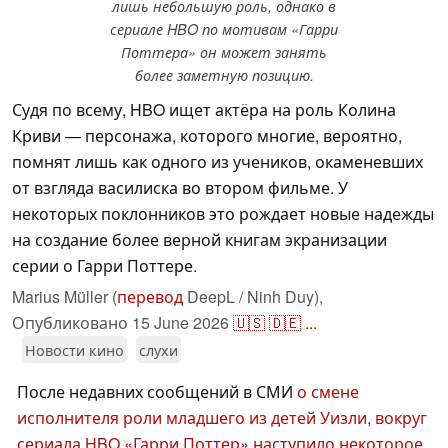
лишь небольшую роль, однако в
сериале HBO по мотивам «Гарри
Поттера» он может занять
более заметную позицию.
Судя по всему, HBO ищет актёра на роль Колина
Криви — персонажа, которого многие, вероятно,
помнят лишь как одного из учеников, окаменевших
от взгляда василиска во втором фильме. У
некоторых поклонников это рождает новые надежды
на создание более верной книгам экранизации
серии о Гарри Поттере.
Marius Müller (
перевод
DeepL / Ninh Duy),
Опубликовано
15 June 2026
🇺🇸
🇩🇪
...
Новости кино
слухи
После недавних сообщений в СМИ
о смене
исполнителя роли младшего из детей Уизли
, вокруг
сериала HBO «Гарри Поттер» наступило некоторое