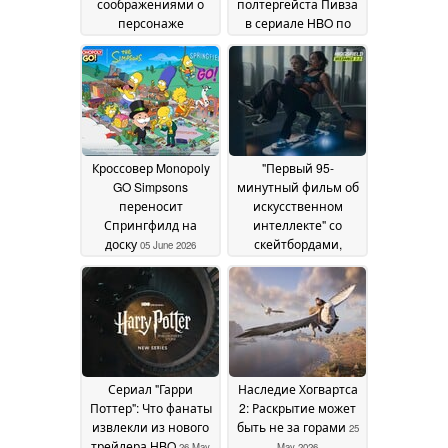
соображениями о
полтергейста Пивза
персонаже
в сериале HBO по
Корнелиуса Фуджа
мотивам «Гарри
07
Поттера»
July 2026
18 June 2026
Кроссовер Monopoly
"Первый 95-
GO Simpsons
минутный фильм об
переносит
искусственном
Спрингфилд на
интеллекте" со
доску
скейтбордами,
05 June 2026
демонами и
множеством критики
в Интернете
29 May
2026
Сериал "Гарри
Наследие Хогвартса
Поттер": Что фанаты
2: Раскрытие может
извлекли из нового
быть не за горами
25
трейлера HBO
26 May
May 2026