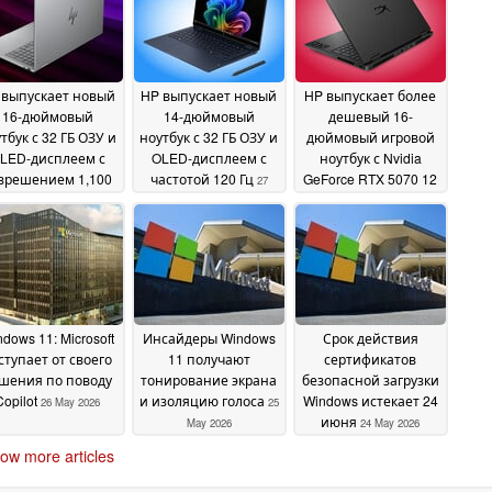
 выпускает новый
HP выпускает новый
HP выпускает более
16-дюймовый
14-дюймовый
дешевый 16-
тбук с 32 ГБ ОЗУ и
ноутбук с 32 ГБ ОЗУ и
дюймовый игровой
LED-дисплеем с
OLED-дисплеем с
ноутбук с Nvidia
зрешением 1,100
частотой 120 Гц
GeForce RTX 5070 12
27
нит
ГБ и OLED-дисплеем
27 May 2026
May 2026
с частотой 165 Гц
27
May 2026
dows 11: Microsoft
Инсайдеры Windows
Срок действия
ступает от своего
11 получают
сертификатов
шения по поводу
тонирование экрана
безопасной загрузки
Copilot
и изоляцию голоса
Windows истекает 24
26 May 2026
25
июня
May 2026
24 May 2026
ow more articles