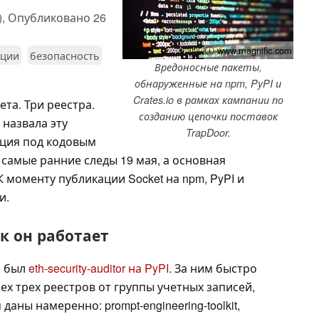
),
Опубликовано
26
ⓘ www.magnific.com
нции
безопасность
Вредоносные пакеты,
обнаруженные на npm, PyPI и
Crates.io в рамках кампании по
та. Три реестра.
созданию цепочки поставок
 назвала эту
TrapDoor.
ация под кодовым
 самые ранние следы 19 мая, а основная
К моменту публикации Socket на npm, PyPI и
и.
ак он работает
м был
eth-security-auditor на PyPI
. За ним быстро
ех трех реестров от группы учетных записей,
ны намеренно: prompt-engineering-toolkit,