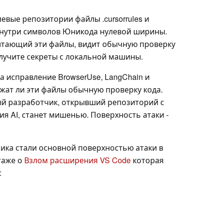
евые репозитории файлы .cursorrules и
внутри символов Юникода нулевой ширины.
тающий эти файлы, видит обычную проверку
олучите секреты с локальной машины.
 исправление BrowserUse, LangChain и
жат ли эти файлы обычную проверку кода.
ый разработчик, открывший репозиторий с
 AI, станет мишенью. Поверхность атаки -
чика стали основной поверхностью атаки в
таже о
Взлом расширения VS Code
которая
: