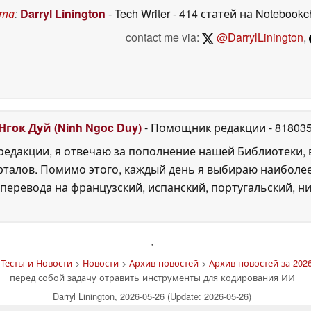
ста
:
Darryl Linington
- Tech Writer
- 414 статей на Notebookc
contact me via:
@DarrylLinington
,
Нгок Дуй (Ninh Ngoc Duy)
- Помощник редакции
- 81803
едакции, я отвечаю за пополнение нашей Библиотеки, 
рталов. Помимо этого, каждый день я выбираю наиболе
перевода на французский, испанский, португальский, ни
'
Тесты и Новости
>
Новости
>
Архив новостей
>
Архив новостей за 2026
перед собой задачу отравить инструменты для кодирования ИИ
Darryl Linington, 2026-05-26 (Update: 2026-05-26)