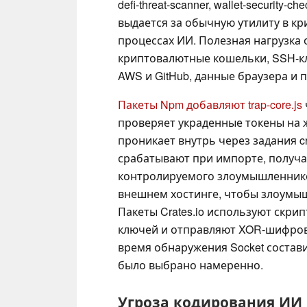
defi-threat-scanner, wallet-security-c
выдается за обычную утилиту в кр
процессах ИИ. Полезная нагрузка 
криптовалютные кошельки, SSH-к
AWS и GitHub, данные браузера и
Пакеты Npm добавляют trap-core.js
проверяет украденные токены на 
проникает внутрь через задания cr
срабатывают при импорте, получая
контролируемого злоумышленнико
внешнем хостинге, чтобы злоумышл
Пакеты Crates.io используют скрип
ключей и отправляют XOR-шифрова
время обнаружения Socket состави
было выбрано намеренно.
Угроза кодирования ИИ