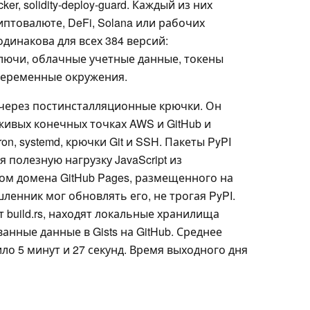
hecker, solidity-deploy-guard. Каждый из них
иптовалюте, DeFi, Solana или рабочих
одинакова для всех 384 версий:
лючи, облачные учетные данные, токены
 переменные окружения.
через постинсталляционные крючки. Он
живых конечных точках AWS и GitHub и
on, systemd, крючки Git и SSH. Пакеты PyPI
 полезную нагрузку JavaScript из
м домена GitHub Pages, размещенного на
енник мог обновлять его, не трогая PyPI.
т build.rs, находят локальные хранилища
нные данные в Gists на GitHub. Среднее
ло 5 минут и 27 секунд. Время выходного дня