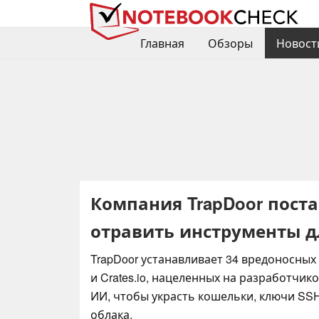
Главная
Обзоры
Новост
Компания TrapDoor поста
отравить инструменты 
TrapDoor устанавливает 34 вредоносных 
и Crates.io, нацеленных на разработчик
ИИ, чтобы украсть кошельки, ключи SS
облака.