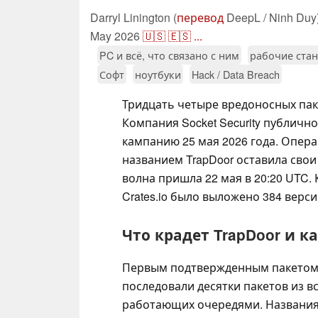
Darryl Linington (
перевод
DeepL / Ninh Duy
May 2026
🇺🇸
🇪🇸
...
PC и всё, что связано с ним
рабочие ста
Софт
ноутбуки
Hack / Data Breach
Тридцать четыре вредоносных паке
Компания Socket Security публично
кампанию 25 мая 2026 года. Опер
названием TrapDoor оставила свои
волна пришла 22 мая в 20:20 UTC. 
Crates.io было выложено 384 верси
Что крадет TrapDoor и к
Первым подтвержденным пакето
последовали десятки пакетов из вс
работающих очередями. Названия да