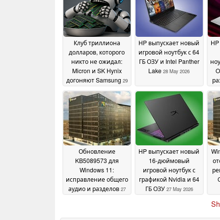
Клуб триллиона
HP выпускает новый
HP
долларов, которого
игровой ноутбук с 64
никто не ожидал:
ГБ ОЗУ и Intel Panther
ноу
Micron и SK Hynix
Lake
O
28 May 2026
догоняют Samsung
ра
29
May 2026
Обновление
HP выпускает новый
Win
KB5089573 для
16-дюймовый
от
Windows 11:
игровой ноутбук с
ре
исправление общего
графикой Nvidia и 64
аудио и разделов
ГБ ОЗУ
27
27 May 2026
May 2026
Sh