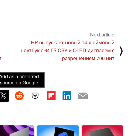
Next article
HP выпускает новый 14-дюймовый
⟩
ноутбук с 64 ГБ ОЗУ и OLED-дисплеем с
и
разрешением 700 нит
Add as a preferred
source on Google