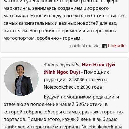
Закончив учёбу, я какое-то время работал в сфере
маркетинга, занимаясь созданием цифрового
материала. Ныне исследую все уголки Сети в поисках
самых зажигательных и важных новостей для вас,
читателей. Вне рабочего времени я интересуюсь
мотоспортом, особенно - горным.
contact me via:
LinkedIn
Автор перевода:
Нин Нгок Дуй
(Ninh Ngoc Duy)
- Помощник
редакции
- 818035 статей на
Notebookcheck
c 2008 года
Будучи помощником редакции, я
отвечаю за пополнение нашей Библиотеки, в
которой собраны обзоры с самых разных сторонних
порталов. Помимо этого, каждый день я выбираю
наиболее интересные материалы Notebookcheck для