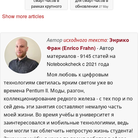
смарт-часов в
для смарт-часов в
рамках крупного
обновлении
27 May
обновления
28 May
2026
Show more articles
2026
Автор
исходного текста
:
Энрико
Фран (Enrico Frahn)
- Автор
материалов
- 9145 статей на
Notebookcheck
c 2021 года
Моя любовь к цифровым
технологиям светилась ярким светом уже во
времена Pentium II. Моды, разгон,
коллекционирование редкого железа - с тех пор и по
сей день эти занятия составляют немалую часть
моей жизни. Во время учёбы в университет я
заинтересовался и мобильные технологиями, ведь
они могли так облегчить непростую жизнь студента!