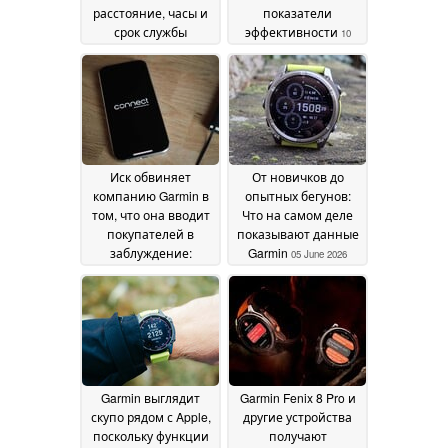
расстояние, часы и
показатели
срок службы
эффективности
10
устройств
10 June 2026
June 2026
Иск обвиняет
От новичков до
компанию Garmin в
опытных бегунов:
том, что она вводит
Что на самом деле
покупателей в
показывают данные
заблуждение:
Garmin
05 June 2026
Обманывал ли
маркетинг Garmin?
06
June 2026
Garmin выглядит
Garmin Fenix 8 Pro и
скупо рядом с Apple,
другие устройства
поскольку функции
получают