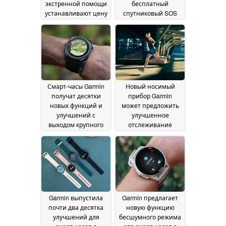
экстренной помощи
бесплатный
устанавливают цену
спутниковый SOS
на жизнь и смерть
inReach, но с
04
ограничениями
June 2026
03
June 2026
Смарт-часы Garmin
Новый носимый
получат десятки
прибор Garmin
новых функций и
может предложить
улучшений с
улучшенное
выходом крупного
отслеживание
обновления
тренировок
02 June
02 June
2026
2026
Garmin выпустила
Garmin предлагает
почти два десятка
новую функцию
улучшений для
бесшумного режима