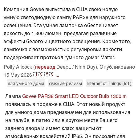
Компания Govee выпустила в США свою новую
умную светодиодную лампу PAR38 для наружного
освещения. Эта умная лампочка обеспечивает
яркость до 1 300 люмен, предлагая различные
эффекты белого и цветного освещения. Кроме того,
лампочка с возможностью регулировки яркости
поддерживает протокол "умного дома" Matter.
Polly Allcock (
перевод
DeepL / Ninh Duy),
Опубликовано
15 May 2026
🇺🇸
🇪🇸
...
для умного дома
свежие релизы
Internet of Things (IoT)
Лампа
Govee PAR38 Smart LED Outdoor Bulb 1300lm
появилась в продаже в США. Этот новый продукт
для умного дома предназначен для использования
на палубе, в патио или в другом месте Вашего
заднего двора и имеет класс защиты от
атмосферных воздействий IP65. Он подходит для