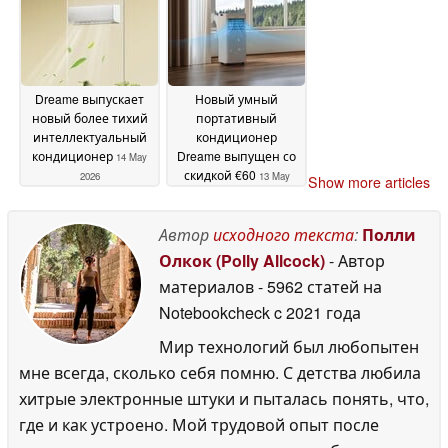
Dreame выпускает
Новый умный
новый более тихий
портативный
интеллектуальный
кондиционер
кондиционер
Dreame выпущен со
14 May
скидкой €60
2026
13 May
Show more articles
2026
Автор
исходного текста
:
Полли
Олкок (Polly Allcock)
- Автор
материалов
- 5962 статей на
Notebookcheck
c 2021 года
Мир технологий был любопытен
мне всегда, сколько себя помню. С детства любила
хитрые электронные штуки и пыталась понять, что,
где и как устроено. Мой трудовой опыт после