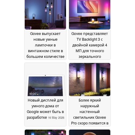
Govee выпускает
Govee представляет
новые умные
TV Backlight 3 с
лампочки в
двойной камерой 4
винтажном стиле в
МП для точного
большем количестве
зеркального
стран
отображения экрана
26 May 2026
16 May 2026
Новый дисплей для
Более яркий
умного дома от
наружный
Google может быть в
настенный
разработке
светильник Govee
16 May 2026
Pro скоро появится в
продаже
16 May 2026