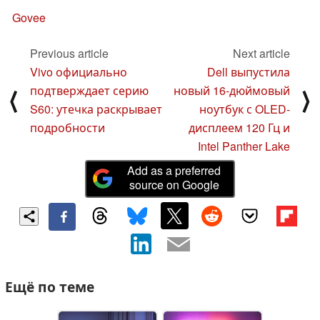
Govee
Previous article
Next article
Vivo официально
Dell выпустила
подтверждает серию
новый 16-дюймовый
⟨
⟩
S60: утечка раскрывает
ноутбук с OLED-
подробности
дисплеем 120 Гц и
Intel Panther Lake
Add as a preferred
source on Google
Ещё по теме