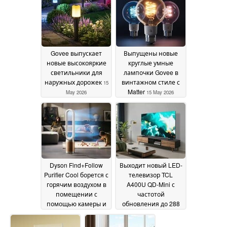
Govee выпускает
Выпущены новые
новые высокояркие
круглые умные
светильники для
лампочки Govee в
наружных дорожек
винтажном стиле с
15
Matter
May 2026
15 May 2026
Dyson Find+Follow
Выходит новый LED-
Purifier Cool борется с
телевизор TCL
горячим воздухом в
A400U QD-Mini с
помещении с
частотой
помощью камеры и
обновления до 288
искусственного
Гц
14 May 2026
интеллекта
14 May 2026