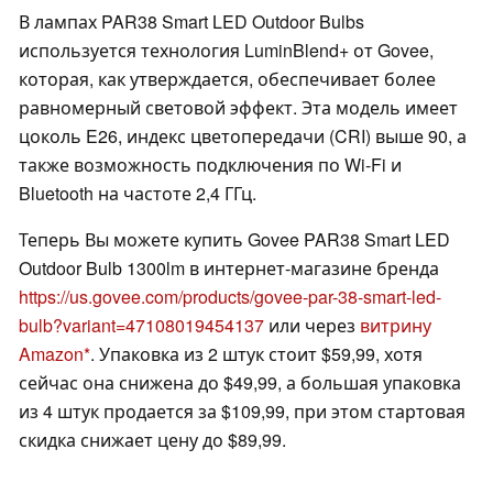
В лампах PAR38 Smart LED Outdoor Bulbs
используется технология LuminBlend+ от Govee,
которая, как утверждается, обеспечивает более
равномерный световой эффект. Эта модель имеет
цоколь E26, индекс цветопередачи (CRI) выше 90, а
также возможность подключения по Wi-Fi и
Bluetooth на частоте 2,4 ГГц.
Теперь Вы можете купить Govee PAR38 Smart LED
Outdoor Bulb 1300lm в интернет-магазине бренда
https://us.govee.com/products/govee-par-38-smart-led-
bulb?variant=47108019454137
или через
витрину
Amazon
. Упаковка из 2 штук стоит $59,99, хотя
сейчас она снижена до $49,99, а большая упаковка
из 4 штук продается за $109,99, при этом стартовая
скидка снижает цену до $89,99.