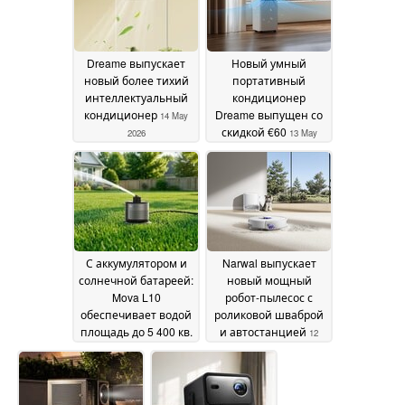
Dreame выпускает
Новый умный
новый более тихий
портативный
интеллектуальный
кондиционер
кондиционер
Dreame выпущен со
14 May
скидкой €60
2026
13 May
2026
С аккумулятором и
Narwal выпускает
солнечной батареей:
новый мощный
Mova L10
робот-пылесос с
обеспечивает водой
роликовой шваброй
площадь до 5 400 кв.
и автостанцией
12
футов
12 May 2026
May 2026