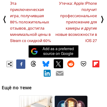
Эта
Утечка: Apple iPhone
приключенческая
получит
игра, получившая
профессиональное
⟨
⟩
86% положительных
приложение для
отзывов, достигла
камеры и другие
минимальной цены в
новые возможности в
Steam со скидкой 60%
iOS 27
Add as a preferred
source on Google
Ещё по теме