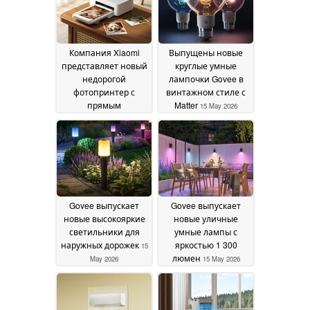
Компания Xiaomi
Выпущены новые
представляет новый
круглые умные
недорогой
лампочки Govee в
фотопринтер с
винтажном стиле с
прямым
Matter
15 May 2026
беспроводным
подключением
07 July
2026
Govee выпускает
Govee выпускает
новые высокояркие
новые уличные
светильники для
умные лампы с
наружных дорожек
яркостью 1 300
15
люмен
May 2026
15 May 2026