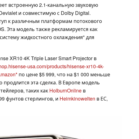
еет встроенную 2.1-канальную звуковую
ialet и совместимую с Dolby Digital.
туп к различным платформам потокового
S. Эта модель также рекламируется как
систему жидкостного охлаждения" для
 XR10 4K Triple Laser Smart Projector в
/shop.hisense-usa.com/products/hisense-xr10-4k-
Amazon
по цене $5 999, что на $1 000 меньше
го продлится эта сделка. В Европе модель
тейлеров, таких как
HolburnOnline
в
99 фунтов стерлингов, и
Heimkinowelten
в ЕС,