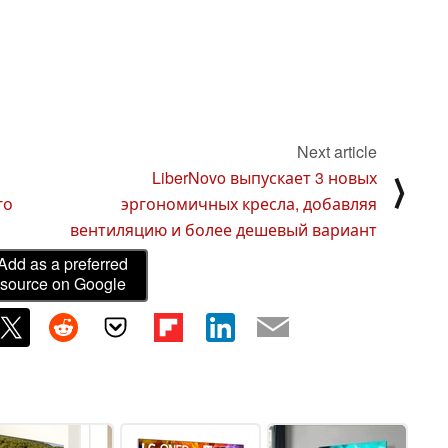
Next article
LiberNovo выпускает 3 новых
⟩
го
эргономичных кресла, добавляя
вентиляцию и более дешевый вариант
Add as a preferred
source on Google