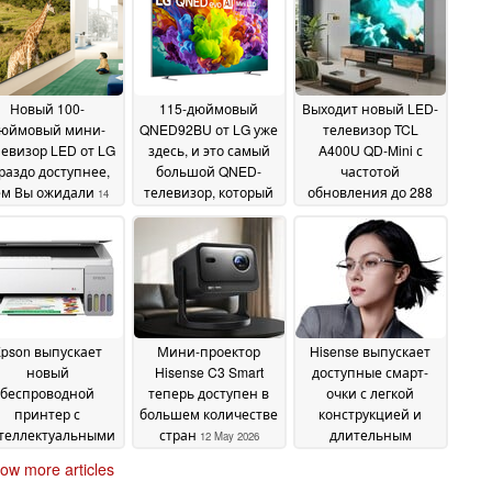
Новый 100-
115-дюймовый
Выходит новый LED-
юймовый мини-
QNED92BU от LG уже
телевизор TCL
левизор LED от LG
здесь, и это самый
A400U QD-Mini с
раздо доступнее,
большой QNED-
частотой
ем Вы ожидали
телевизор, который
обновления до 288
14
LG когда-либо
Гц
May 2026
14 May 2026
выпускала
14 May 2026
pson выпускает
Мини-проектор
Hisense выпускает
новый
Hisense C3 Smart
доступные смарт-
беспроводной
теперь доступен в
очки с легкой
принтер с
большем количестве
конструкцией и
теллектуальными
стран
длительным
12 May 2026
нкциями
временем
13 May 2026
ow more articles
автономной работы