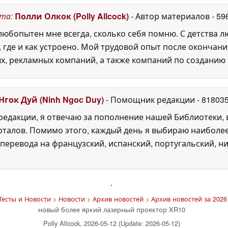
09 May 2026
ста
:
Полли Олкок (Polly Allcock)
- Автор материалов
- 59
юбопытен мне всегда, сколько себя помню. С детства 
, где и как устроено. Мой трудовой опыт после окончани
х, рекламных компаний, а также компаний по созданию
Нгок Дуй (Ninh Ngoc Duy)
- Помощник редакции
- 81803
едакции, я отвечаю за пополнение нашей Библиотеки, 
рталов. Помимо этого, каждый день я выбираю наиболе
перевода на французский, испанский, португальский, ни
'
Тесты и Новости
>
Новости
>
Архив новостей
>
Архив новостей за 2026
новый более яркий лазерный проектор XR10
Polly Allcock, 2026-05-12 (Update: 2026-05-12)