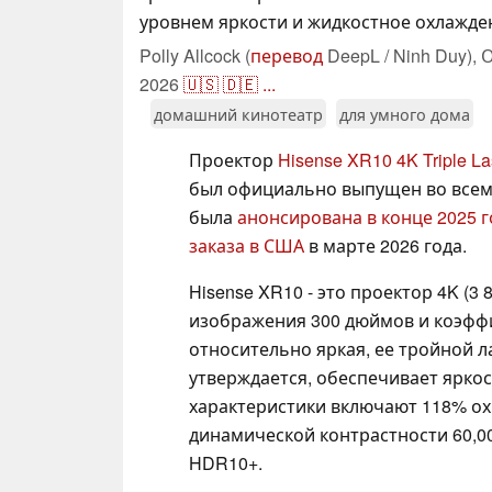
уровнем яркости и жидкостное охлажде
Polly Allcock (
перевод
DeepL / Ninh Duy),
О
2026
🇺🇸
🇩🇪
...
домашний кинотеатр
для умного дома
Проектор
Hisense XR10 4K Triple Las
был официально выпущен во всем
была
анонсирована в конце 2025 г
заказа в США
в марте 2026 года.
Hisense XR10 - это проектор 4K (3
изображения 300 дюймов и коэффиц
относительно яркая, ее тройной л
утверждается, обеспечивает яркос
характеристики включают 118% ох
динамической контрастности 60,000
HDR10+.