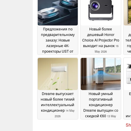
Предложения по
Новый более
предварительному
дешевый Honor
д
заказу: Новые
Choice AI Projector Pro
те
лазерные 4K-
выходит на рынок
го
16
проекторы UST от
ч
May 2026
AWOL Vision скоро
выйдут на рынок
16
May 2026
Dreame выпускает
Новый умный
E
новый более тихий
портативный
интеллектуальный
кондиционер
кондиционер
Dreame выпущен со
14 May
скидкой €60
ин
2026
13 May
фу
2026
Sh