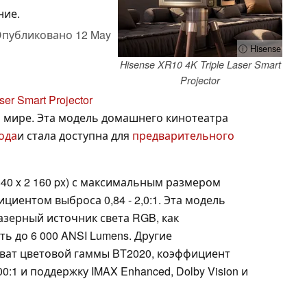
ние.
публиковано
12 May
ⓘ Hisense
Hisense XR10 4K Triple Laser Smart
Projector
er Smart Projector
 мире. Эта модель домашнего кинотеатра
ода
и стала доступна для
предварительного
 840 x 2 160 px) с максимальным размером
иентом выброса 0,84 - 2,0:1. Эта модель
азерный источник света RGB, как
ть до 6 000 ANSI Lumens. Другие
ват цветовой гаммы BT2020, коэффициент
:1 и поддержку IMAX Enhanced, Dolby Vision и