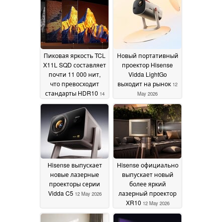
Пиковая яркость TCL
Новый портативный
X11L SQD составляет
проектор Hisense
почти 11 000 нит,
Vidda LightGo
что превосходит
выходит на рынок
12
стандарты HDR10
14
May 2026
May 2026
Hisense выпускает
Hisense официально
новые лазерные
выпускает новый
проекторы серии
более яркий
Vidda C5
лазерный проектор
12 May 2026
XR10
12 May 2026