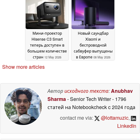
Мини-проектор
Новый саундбар
Hisense C3 Smart
Xiaomi и
теперь доступен в
беспроводной
большем количестве
сабвуфер выпущены
стран
в Европе
12 May 2026
08 May 2026
Show more articles
Автор
исходного текста
:
Anubhav
Sharma
- Senior Tech Writer
- 1796
статей на Notebookcheck
c 2024 года
contact me via:
@lottamuzic
,
LinkedIn