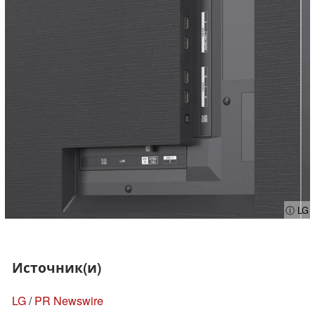
ⓘ LG
Источник(и)
LG
/
PR Newswire