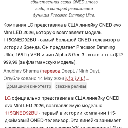
единственная серия QNED этого
года, в которой реализована
функция Precision Dimming Ultra.
Компания LG представила в США линейку QNED evo
Mini LED 2026, которую возглавляет модель
115QNED92BU - самый большой QNED-телевизор в
истории бренда. Он предлагает Precision Dimming
Ultra, 165 Гц VRR и чип Alpha 8 Gen 3 - и все это за $12
999,99 (за флагманскую модель).
Anubhav Sharma (
перевод
DeepL / Ninh Duy),
Опубликовано
14 May 2026
🇺🇸
🇩🇪
...
домашний кинотеатр
свежие релизы
LG
официально представила в США линейку QNED
evo Mini LED 2026, возглавляемую моделью
115QNED92BU
- первый в истории компании 115-
дюймовый QNED-телевизор. Эта линейка занимает
верхнюю строчку в иерархии ЖК-телевизоров LG на