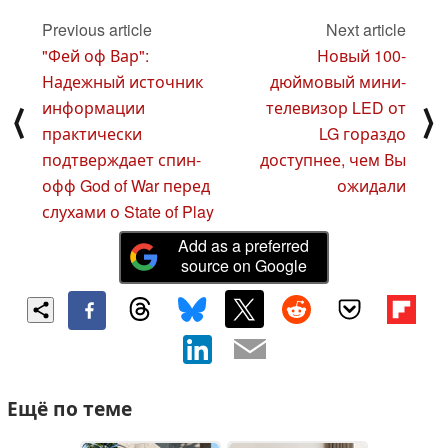
Previous article
Next article
"Фей оф Вар":
Новый 100-
Надежный источник
дюймовый мини-
информации
телевизор LED от
⟨
⟩
практически
LG гораздо
подтверждает спин-
доступнее, чем Вы
офф God of War перед
ожидали
слухами о State of Play
Add as a preferred
source on Google
Ещё по теме