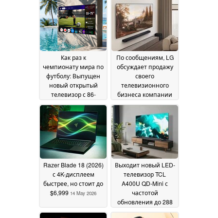
Как раз к
По сообщениям, LG
чемпионату мира по
обсуждает продажу
футболу: Выпущен
своего
новый открытый
телевизионного
телевизор с 86-
бизнеса компании
дюймовой QLED-
Hisense
28 May 2026
панелью и яркостью
4 000 нит
11 June 2026
Razer Blade 18 (2026)
Выходит новый LED-
с 4K-дисплеем
телевизор TCL
быстрее, но стоит до
A400U QD-Mini с
$6,999
частотой
14 May 2026
обновления до 288
Гц
14 May 2026