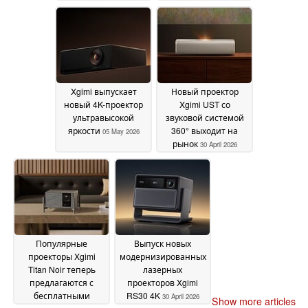
Xgimi выпускает
Новый проектор
новый 4K-проектор
Xgimi UST со
ультравысокой
звуковой системой
яркости
360° выходит на
05 May 2026
рынок
30 April 2026
Популярные
Выпуск новых
проекторы Xgimi
модернизированных
Titan Noir теперь
лазерных
предлагаются с
проекторов Xgimi
бесплатными
RS30 4K
30 April 2026
Show more articles