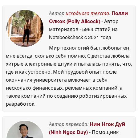
подарками
30 April 2026
Автор
исходного текста
:
Полли
Олкок (Polly Allcock)
- Автор
материалов
- 5964 статей на
Notebookcheck
c 2021 года
Мир технологий был любопытен
мне всегда, сколько себя помню. С детства любила
хитрые электронные штуки и пыталась понять, что,
где и как устроено. Мой трудовой опыт после
окончания университета включает в себя
несколько финансовых, рекламных компаний, а
также компаний по созданию роботизированных
разработок.
Автор перевода:
Нин Нгок Дуй
(Ninh Ngoc Duy)
- Помощник