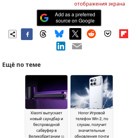
отображения экрана
Add as a preferred
source on Google
Ещё по теме
Xiaomi выпускает
Honor Игровой
новый саундбар и
телефон Win 2, по
беспроводной
слухам, получит
сабвуфер в
значительные
Великобритании
обновления почти
03