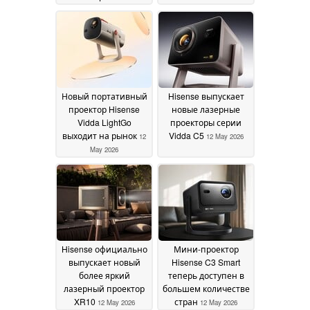
во всех ключевых
June 2026
отделах
22 May 2026
Новый портативный
Hisense выпускает
проектор Hisense
новые лазерные
Vidda LightGo
проекторы серии
выходит на рынок
Vidda C5
12
12 May 2026
May 2026
Hisense официально
Мини-проектор
выпускает новый
Hisense C3 Smart
более яркий
теперь доступен в
лазерный проектор
большем количестве
XR10
стран
12 May 2026
12 May 2026