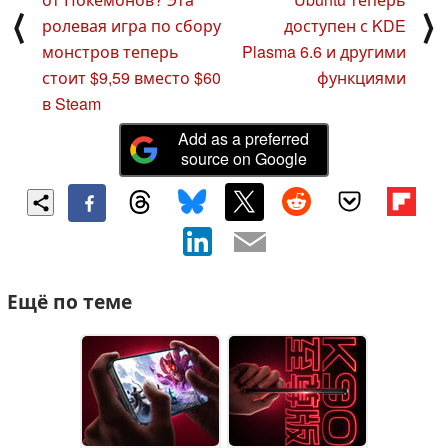
⟨
⟩
ролевая игра по сбору
доступен с KDE
монстров теперь
Plasma 6.6 и другими
стоит $9,59 вместо $60
функциями
в Steam
Add as a preferred
source on Google
Ещё по теме