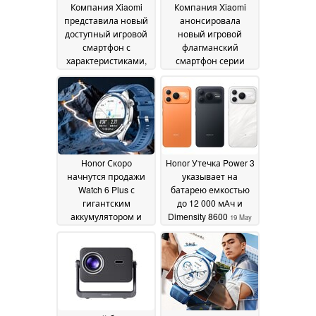
Компания Xiaomi
Компания Xiaomi
представила новый
анонсировала
доступный игровой
новый игровой
смартфон с
флагманский
характеристиками,
смартфон серии
ориентированными
«Ultra»
17 June 2026
на высокую
производительность
25 June 2026
Honor Скоро
Honor Утечка Power 3
начнутся продажи
указывает на
Watch 6 Plus с
батарею емкостью
гигантским
до 12 000 мАч и
аккумулятором и
Dimensity 8600
19 May
AMOLED-дисплеем с
2026
яркостью 3 000 нит
22 May 2026