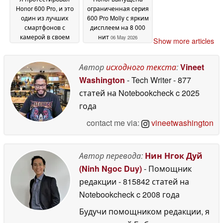
Honor 600 Pro, и это
ограниченная серия
один из лучших
600 Pro Molly с ярким
смартфонов с
дисплеем на 8 000
камерой в своем
нит
06 May 2026
Show more articles
классе
11 May 2026
Автор
исходного текста
:
Vineet
Washington
- Tech Writer
- 877
статей на Notebookcheck
c 2025
года
contact me via:
vineetwashington
Автор перевода:
Нин Нгок Дуй
(Ninh Ngoc Duy)
- Помощник
редакции
- 815842 статей на
Notebookcheck
c 2008 года
Будучи помощником редакции, я