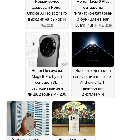
Новый более
Honor Часы 6 Plus
дешевый Honor
оснащены
Choice AI Projector Pro
гигантской батареей
выходит на рынок
и функцией Heart
16
Guard Plus
May 2026
14 May 2026
Honor По слухам,
Honor представлен
Magic9 Pro будет
следующий планшет
оснащен 3D-
Android с 12,1-
распознаванием
дюймовым
лица, двойными 200
дисплеем и
МП камерами и
чипсетом
массивным
Snapdragon
12 May 2026
аккумулятором
12 May
2026
Я протестировал
Honor выпущена