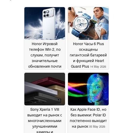
Honor Игровой
Honor Часы 6 Plus
телефон Win 2, по
оснащены
слухам, получит
гигантской батареей
значительные
и функцией Heart
обновления почти
Guard Plus
14 May 2026
во всех ключевых
отделах
22 May 2026
Sony Xperia 1 VIII
Как Apple Face ID, но
выходит на рынок с
без выемки: Polar ID
многочисленными
постепенно выходит
улучшениями
на рынок
05 May 2026
камеры и