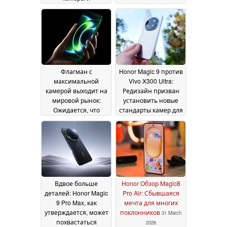
многодневным
временем
автономной работы
13 May 2026
Флагман с
Honor Magic 9 против
максимальной
Vivo X300 Ultra:
камерой выходит на
Редизайн призван
мировой рынок:
установить новые
Ожидается, что
стандарты камер для
Xiaomi Mix 5 получит
смартфонов
30 April
значительные
2026
обновления
04 May
2026
Вдвое больше
Honor Обзор Magic8
деталей: Honor Magic
Pro Air: Сбывшаяся
9 Pro Max, как
мечта для многих
утверждается, может
поклонников
31 March
похвастаться
2026