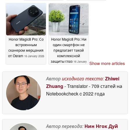
двойными 200 МП
камерами
20 April 2026
Honor Magic8 Pro: Со
Honor Magic8 Pro: Ни
встроенным
один смартфон не
сканером мерцания
предлагает такой
от Osram
комплексной
16 January 2026
защиты глаз
16 January
Show more articles
2026
Автор
исходного текста
:
Zhiwei
Zhuang
- Translator
- 709 статей на
Notebookcheck
c 2022 года
Автор перевода:
Нин Нгок Дуй