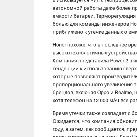
автономной работы даже более п
емкости батареи. Терморегуляция 
болью для команды инженеров Hon
приближено к утечке данных о емк
Honor похоже, что в последнее в
высокотехнологичных устройствах
Компания представила Power 2 в я
тенденции к использованию сверх
которые позволяют производител
пропорционального увеличения т
брендов, включая Oppo и Realme, 
хотя телефон на 12 000 мАч все р
Время утечки также совпадает с б
Ожидается, что компания обновит
году, а затем, как сообщается, пр
ориентированные на игры. Если Ho