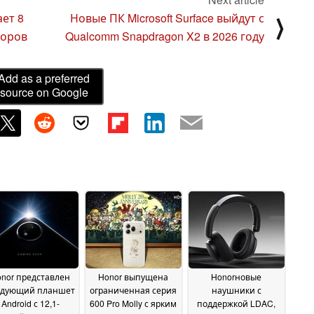
ает 8
Новые ПК Microsoft Surface выйдут с
⟩
торов
Qualcomm Snapdragon X2 в 2026 году
Add as a preferred
source on Google
nor представлен
Honor выпущена
Honorновые
едующий планшет
ограниченная серия
наушники с
Android с 12,1-
600 Pro Molly с ярким
поддержкой LDAC,