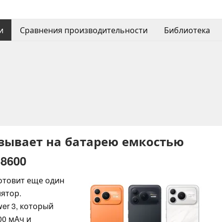
и
Сравнения производительности
Библиотека
азывает на батарею емкостью
 8600
готовит еще один
ятор.
wer 3, который
00 мАч и