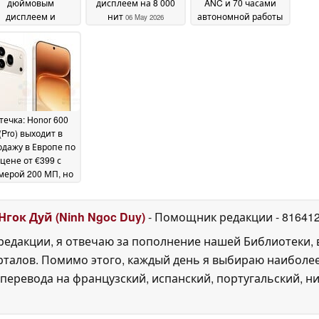
дюймовым
дисплеем на 8 000
ANC и 70 часами
дисплеем и
нит
автономной работы
06 May 2026
чипсетом
24 April 2026
apdragon
12 May 2026
течка: Honor 600
(Pro) выходит в
одажу в Европе по
цене от €399 с
мерой 200 МП, но
меньшим
кумулятором
10 April
Нгок Дуй (Ninh Ngoc Duy)
- Помощник редакции
- 81641
2026
едакции, я отвечаю за пополнение нашей Библиотеки, 
рталов. Помимо этого, каждый день я выбираю наиболе
перевода на французский, испанский, португальский, ни