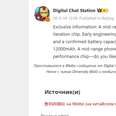
Просочившееся в Weibo сообщение от Digital
Honor с чипом Dimensity 8600 и необ
Источник(и)
数码闲聊站 на Weibo (на китайском 
Previous article