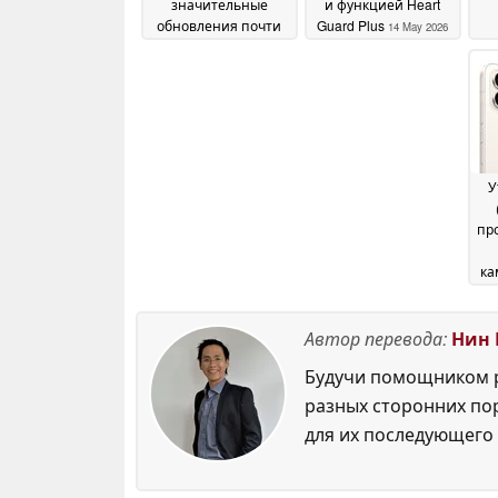
значительные
и функцией Heart
обновления почти
Guard Plus
14 May 2026
во всех ключевых
отделах
Sn
22 May 2026
У
пр
ка
ак
Автор перевода:
Нин 
Будучи помощником р
разных сторонних по
для их последующего 