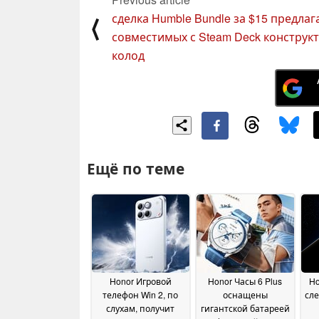
сделка Humble Bundle за $15 предлаг
⟨
совместимых с Steam Deck конструк
колод
Ещё по теме
Honor Игровой
Honor Часы 6 Plus
Ho
телефон Win 2, по
оснащены
сл
слухам, получит
гигантской батареей