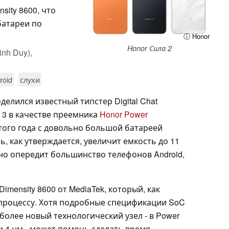
sity 8600, что
батареи по
ⓘ Honor
Honor Сила 2
inh Duy),
roid
слухи
елился известный типстер Digital Chat
r 3 в качестве преемника
Honor Power
того года с довольно большой батареей
, как утверждается, увеличит емкость до 11
ьно опередит большинство телефонов Android,
imensity 8600 от MediaTek, который, как
хпроцессу. Хотя подробные спецификации SoC
более новый технологический узел - в Power
м 4 нм - может помочь сделать время