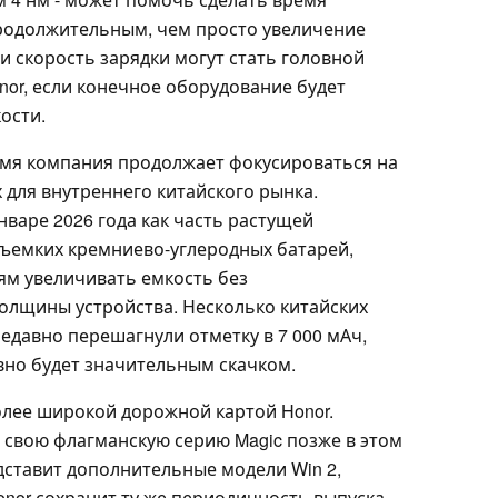
родолжительным, чем просто увеличение
и скорость зарядки могут стать головной
or, если конечное оборудование будет
ости.
ремя компания продолжает фокусироваться на
 для внутреннего китайского рынка.
нваре 2026 года как часть растущей
ъемких кремниево-углеродных батарей,
ям увеличивать емкость без
олщины устройства. Несколько китайских
недавно перешагнули отметку в 7 000 мАч,
авно будет значительным скачком.
олее широкой дорожной картой Honor.
 свою флагманскую серию Magic позже в этом
едставит дополнительные модели Win 2,
nor сохранит ту же периодичность выпуска,