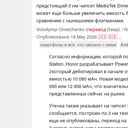
предстоящий 3 нм чипсет MediaTek Dimen
может еще больше увеличить емкость 
сравнению с нынешними флагманами.
Volodymyr Omelchenko (
перевод
DeepL / N
Опубликовано
19 May 2026
🇺🇸
🇩🇪
...
смартфоны и всё, что связано с ними
And
Согласно информации, которой под
Station, Honor разрабатывает Powe
2
который дебютировал в начале э
емкостью 10 080 мАч. Новая модель
000 или 12 000 мАч, что значител
представленных сейчас на рынке.
Утечка также указывает на чипсет D
сообщается, построен по 3 нм те
еще не опубликованы, переход на 
2 используется чип с техпроцессо