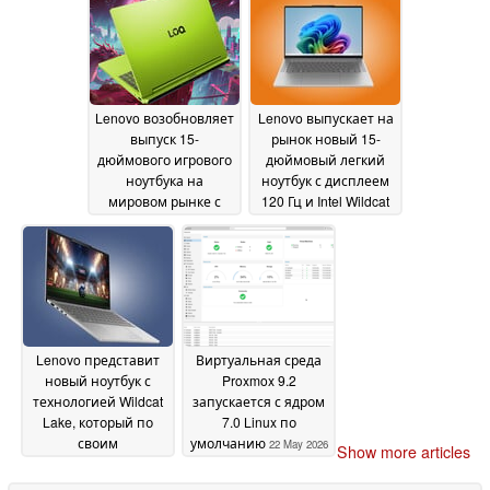
оперативной
памятью
23 May 2026
Lenovo возобновляет
Lenovo выпускает на
выпуск 15-
рынок новый 15-
дюймового игрового
дюймовый легкий
ноутбука на
ноутбук с дисплеем
мировом рынке с
120 Гц и Intel Wildcat
новой версией
Lake
23 May
23 May 2026
2026
Lenovo представит
Виртуальная среда
новый ноутбук с
Proxmox 9.2
технологией Wildcat
запускается с ядром
Lake, который по
7.0 Linux по
своим
умолчанию
22 May 2026
Show more articles
характеристикам
превзойдет MacBook