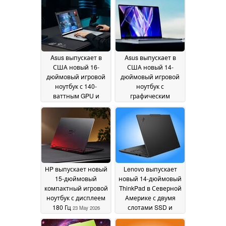
компьютерах
26 May
2026
Asus выпускает в
Asus выпускает в
США новый 16-
США новый 14-
дюймовый игровой
дюймовый игровой
ноутбук с 140-
ноутбук с
ваттным GPU и
графическим
OLED-дисплеем с
процессором 115 Вт
яркостью 1 100 нит
и Intel Panther Lake
23
23 May 2026
May 2026
HP выпускает новый
Lenovo выпускает
15-дюймовый
новый 14-дюймовый
компактный игровой
ThinkPad в Северной
ноутбук с дисплеем
Америке с двумя
180 Гц
слотами SSD и
23 May 2026
обновляемой