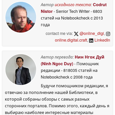
Neo
Автор
исходного текста
:
Codrut
23 May 2026
Nistor
- Senior Tech Writer
- 6803
статей на Notebookcheck
c 2013
года
contact me via:
@online_digi
,
online.digital.craft
,
LinkedIn
Автор перевода:
Нин Нгок Дуй
(Ninh Ngoc Duy)
- Помощник
редакции
- 818035 статей на
Notebookcheck
c 2008 года
Будучи помощником редакции, я
отвечаю за пополнение нашей Библиотеки, в
которой собраны обзоры с самых разных
сторонних порталов. Помимо этого, каждый день я
выбираю наиболее интересные материалы