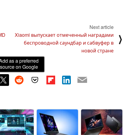
Next article
MD
Xiaomi выпускает отмеченный наградами
⟩
беспроводной саундбар и сабвуфер в
новой стране
Add as a preferred
source on Google