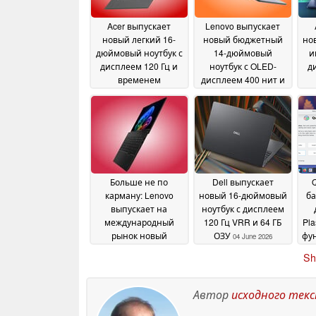
Acer выпускает
Lenovo выпускает
новый легкий 16-
новый бюджетный
но
дюймовый ноутбук с
14-дюймовый
и
дисплеем 120 Гц и
ноутбук с OLED-
д
временем
дисплеем 400 нит и
автономной работы
двумя слотами для
п
более 14 часов
SSD
04 June
04 June 2026
2026
Больше не по
Dell выпускает
карману: Lenovo
новый 16-дюймовый
ба
выпускает на
ноутбук с дисплеем
международный
120 Гц VRR и 64 ГБ
Pla
рынок новый
ОЗУ
фу
04 June 2026
ноутбук ThinkPad L16
Sh
с до 64 Гб ОЗУ и
процессорами AMD
04 June 2026
Автор
исходного тек