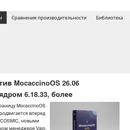
и
Сравнения производительности
Библиотека
в MocaccinoOS 26.06
 ядром 6.18.33, более
раницу MocaccinoOS
продвигается вперед
м COSMIC, новыми
ом менеджере Vajo,