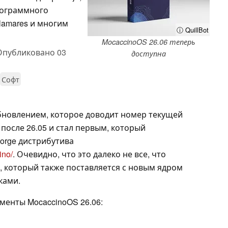
рограммного
lamares и многим
ⓘ QuillBot
MocaccinoOS 26.06 теперь
Опубликовано
03
доступна
Софт
бновлением, которое доводит номер текущей
 после 26.05 и стал первым, который
orge дистрибутива
ino/
. Очевидно, что это далеко не все, что
6, который также поставляется с новым ядром
ками.
менты MocaccinoOS 26.06: