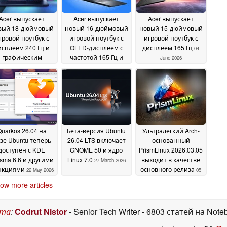
Acer выпускает
Acer выпускает
Acer выпускает
вый 18-дюймовый
новый 16-дюймовый
новый 15-дюймовый
гровой ноутбук с
игровой ноутбук с
игровой ноутбук с
исплеем 240 Гц и
OLED-дисплеем с
дисплеем 165 Гц
04
графическим
частотой 165 Гц и
June 2026
роцессором RTX
более чем в 2 раза
5080
большим временем
04 June 2026
автономной работы,
чем у старшей
модели
04 June 2026
Quarkos 26.04 на
Бета-версия Ubuntu
Ультралегкий Arch-
зе Ubuntu теперь
26.04 LTS включает
основанный
доступен с KDE
GNOME 50 и ядро
PrismLinux 2026.03.05
sma 6.6 и другими
Linux 7.0
выходит в качестве
27 March 2026
нкциями
основного релиза
22 May 2026
05
March 2026
ow more articles
ста
:
Codrut Nistor
- Senior Tech Writer
- 6803 статей на Note