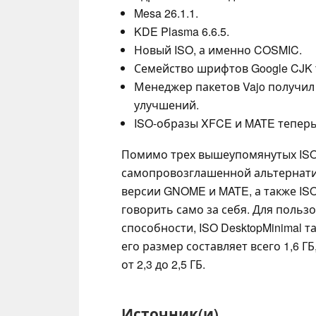
Mesa 26.1.1.
KDE Plasma 6.6.5.
Новый ISO, а именно COSMIC.
Семейство шрифтов Google CJK т
Менеджер пакетов Vajo получи
улучшений.
ISO-образы XFCE и MATE теперь
Помимо трех вышеупомянутых ISO-
самопровозглашенной альтернатив
версии GNOME и MATE, а также ISO
говорить само за себя. Для польз
способности, ISO DesktopMinimal 
его размер составляет всего 1,6 Г
от 2,3 до 2,5 ГБ.
Источник(и)