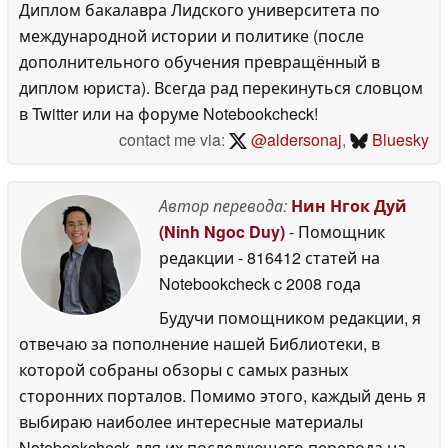
Диплом бакалавра Лидского университета по
международной истории и политике (после
дополнительного обучения превращённый в
диплом юриста). Всегда рад перекинуться словцом
в Twitter или на форуме Notebookcheck!
contact me via:
@aldersonaj
,
Bluesky
Автор перевода:
Нин Нгок Дуй
(Ninh Ngoc Duy)
- Помощник
редакции
- 816412 статей на
Notebookcheck
c 2008 года
Будучи помощником редакции, я
отвечаю за пополнение нашей Библиотеки, в
которой собраны обзоры с самых разных
сторонних порталов. Помимо этого, каждый день я
выбираю наиболее интересные материалы
Notebookcheck для их последующего перевода на