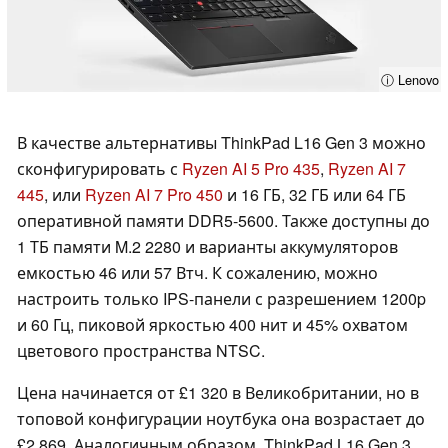
ⓘ Lenovo
В качестве альтернативы ThinkPad L16 Gen 3 можно
сконфигурировать с
Ryzen AI 5 Pro 435
,
Ryzen AI 7
445
, или
Ryzen AI 7 Pro 450
и 16 ГБ, 32 ГБ или 64 ГБ
оперативной памяти DDR5-5600. Также доступны до
1 ТБ памяти M.2 2280 и варианты аккумуляторов
емкостью 46 или 57 Втч. К сожалению, можно
настроить только IPS-панели с разрешением 1200p
и 60 Гц, пиковой яркостью 400 нит и 45% охватом
цветового пространства NTSC.
Цена начинается от £1 320 в Великобритании, но в
топовой конфигурации ноутбука она возрастает до
£2 869. Аналогичным образом, ThinkPad L16 Gen 3