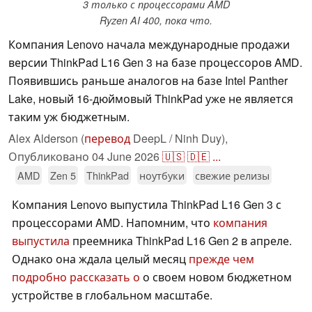
3 только с процессорами AMD
Ryzen AI 400, пока что.
Компания Lenovo начала международные продажи
версии ThinkPad L16 Gen 3 на базе процессоров AMD.
Появившись раньше аналогов на базе Intel Panther
Lake, новый 16-дюймовый ThinkPad уже не является
таким уж бюджетным.
Alex Alderson (
перевод
DeepL / Ninh Duy),
Опубликовано
04 June 2026
🇺🇸
🇩🇪
...
AMD
Zen 5
ThinkPad
ноутбуки
свежие релизы
Компания Lenovo выпустила ThinkPad L16 Gen 3 с
процессорами AMD. Напомним, что
компания
выпустила
преемника ThinkPad L16 Gen 2 в апреле.
Однако она ждала целый месяц
прежде чем
подробно рассказать о
о своем новом бюджетном
устройстве в глобальном масштабе.