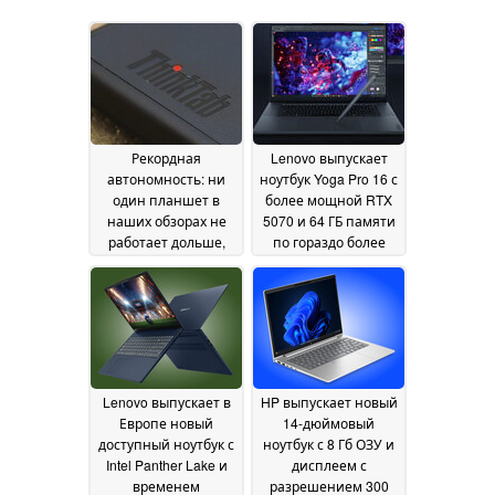
Рекордная
Lenovo выпускает
автономность: ни
ноутбук Yoga Pro 16 с
один планшет в
более мощной RTX
наших обзорах не
5070 и 64 ГБ памяти
работает дольше,
по гораздо более
чем Lenovo ThinkTab
высокой цене
09 June
14 June 2026
2026
Lenovo выпускает в
HP выпускает новый
Европе новый
14-дюймовый
доступный ноутбук с
ноутбук с 8 Гб ОЗУ и
Intel Panther Lake и
дисплеем с
временем
разрешением 300