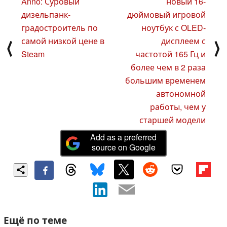
Anno: Суровый
новый 16-
дизельпанк-
дюймовый игровой
градостроитель по
ноутбук с OLED-
самой низкой цене в
дисплеем с
⟨
⟩
Steam
частотой 165 Гц и
более чем в 2 раза
большим временем
автономной
работы, чем у
старшей модели
Add as a preferred
source on Google
Ещё по теме