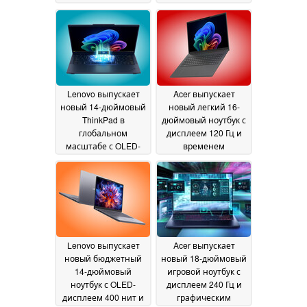
автономной работы
нит по цене более
более 27 часов
$1 900
04 June
04 June 2026
2026
Lenovo выпускает
Acer выпускает
новый 14-дюймовый
новый легкий 16-
ThinkPad в
дюймовый ноутбук с
глобальном
дисплеем 120 Гц и
масштабе с OLED-
временем
дисплеем 120 Гц с
автономной работы
VRR и Intel Panther
более 14 часов
04 June
Lake
04 June 2026
2026
Lenovo выпускает
Acer выпускает
новый бюджетный
новый 18-дюймовый
14-дюймовый
игровой ноутбук с
ноутбук с OLED-
дисплеем 240 Гц и
дисплеем 400 нит и
графическим