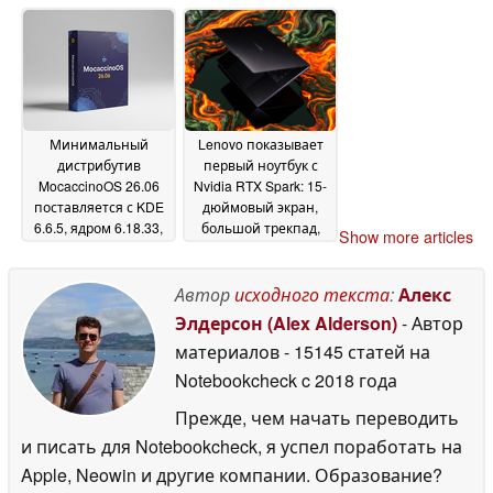
двумя слотами для
процессором RTX
SSD
5080
04 June 2026
04 June 2026
Минимальный
Lenovo показывает
дистрибутив
первый ноутбук с
MocaccinoOS 26.06
Nvidia RTX Spark: 15-
поставляется с KDE
дюймовый экран,
6.6.5, ядром 6.18.33,
большой трекпад,
Show more articles
более
слот для карт памяти
03 June 2026
SD
03 June 2026
Автор
исходного текста
:
Алекс
Элдерсон (Alex Alderson)
- Автор
материалов
- 15145 статей на
Notebookcheck
c 2018 года
Прежде, чем начать переводить
и писать для Notebookcheck, я успел поработать на
Apple, Neowin и другие компании. Образование?