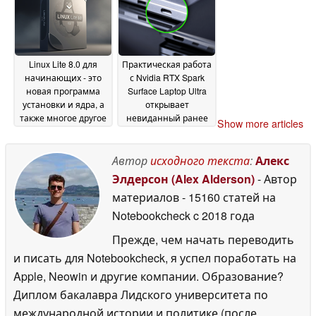
Linux Lite 8.0 для
Практическая работа
начинающих - это
с Nvidia RTX Spark
новая программа
Surface Laptop Ultra
установки и ядра, а
открывает
также многое другое
невиданный ранее
Show more articles
порт USB-C
03 June 2026
03 June
2026
Автор
исходного текста
:
Алекс
Элдерсон (Alex Alderson)
- Автор
материалов
- 15160 статей на
Notebookcheck
c 2018 года
Прежде, чем начать переводить
и писать для Notebookcheck, я успел поработать на
Apple, Neowin и другие компании. Образование?
Диплом бакалавра Лидского университета по
международной истории и политике (после