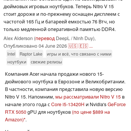
дюймовых игровых ноутбуков. Теперь Nitro V 15
стоит дороже и по-прежнему оснащен дисплеем с
частотой 165 Гц и батареей емкостью 76 Втч, но
только медленной оперативной памятью DDR4.
Alex Alderson (
перевод
DeepL / Ninh Duy),
Опубликовано
04 June 2026
🇺🇸
🇪🇸
...
Intel
Raptor Lake
игры и всё, что связано с ними
ноутбуки
свежие релизы
Компания Acer начала продажи нового 15-
дюймового ноутбука в Еврозоне и Великобритании.
В частности, компания представила новую версию
Nitro V 15. Напомним,
мы рассматривали Nitro V 15
в
начале этого года с
Core i5-13420H
и Nvidia's
GeForce
RTX 5050
gPU для ноутбуков
(по цене $889 на
Amazon)
.