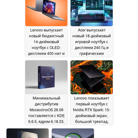
Lake
04 June 2026
2026
Lenovo выпускает
Acer выпускает
новый бюджетный
новый 18-дюймовый
14-дюймовый
игровой ноутбук с
ноутбук с OLED-
дисплеем 240 Гц и
дисплеем 400 нит и
графическим
двумя слотами для
процессором RTX
SSD
5080
04 June 2026
04 June 2026
Минимальный
Lenovo показывает
дистрибутив
первый ноутбук с
MocaccinoOS 26.06
Nvidia RTX Spark: 15-
поставляется с KDE
дюймовый экран,
6.6.5, ядром 6.18.33,
большой трекпад,
более
слот для карт памяти
03 June 2026
SD
03 June 2026