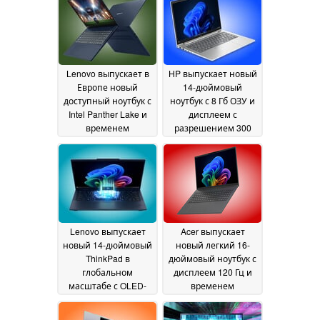
Lenovo выпускает в
HP выпускает новый
Европе новый
14-дюймовый
доступный ноутбук с
ноутбук с 8 Гб ОЗУ и
Intel Panther Lake и
дисплеем с
временем
разрешением 300
автономной работы
нит по цене более
более 27 часов
$1 900
04 June
04 June 2026
2026
Lenovo выпускает
Acer выпускает
новый 14-дюймовый
новый легкий 16-
ThinkPad в
дюймовый ноутбук с
глобальном
дисплеем 120 Гц и
масштабе с OLED-
временем
дисплеем 120 Гц с
автономной работы
VRR и Intel Panther
более 14 часов
04 June