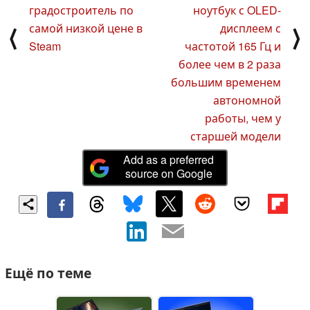
градостроитель по
ноутбук с OLED-
самой низкой цене в
дисплеем с
⟨
⟩
Steam
частотой 165 Гц и
более чем в 2 раза
большим временем
автономной
работы, чем у
старшей модели
Add as a preferred
source on Google
Ещё по теме