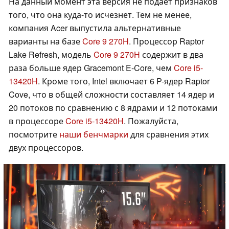
На данный момент эта версия не подает признаков
того, что она куда-то исчезнет. Тем не менее,
компания Acer выпустила альтернативные
варианты на базе
Core 9 270H
. Процессор Raptor
Lake Refresh, модель
Core 9 270H
содержит в два
раза больше ядер Gracemont E-Core, чем
Core i5-
13420H
. Кроме того, Intel включает 6 P-ядер Raptor
Cove, что в общей сложности составляет 14 ядер и
20 потоков по сравнению с 8 ядрами и 12 потоками
в процессоре
Core i5-13420H
. Пожалуйста,
посмотрите
наши бенчмарки
для сравнения этих
двух процессоров.