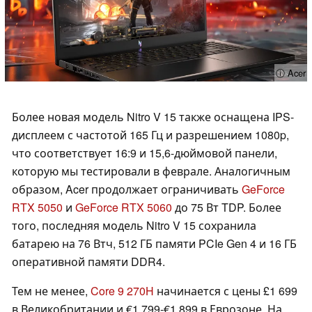
ⓘ Acer
Более новая модель Nitro V 15 также оснащена IPS-
дисплеем с частотой 165 Гц и разрешением 1080p,
что соответствует 16:9 и 15,6-дюймовой панели,
которую мы тестировали в феврале. Аналогичным
образом, Acer продолжает ограничивать
GeForce
RTX 5050
и
GeForce RTX 5060
до 75 Вт TDP. Более
того, последняя модель Nitro V 15 сохранила
батарею на 76 Втч, 512 ГБ памяти PCIe Gen 4 и 16 ГБ
оперативной памяти DDR4.
Тем не менее,
Core 9 270H
начинается с цены £1 699
в Великобритании и €1 799-€1 899 в Еврозоне. На