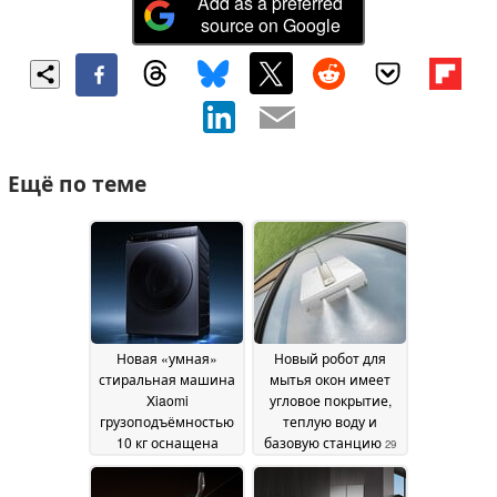
Add as a preferred
source on Google
Ещё по теме
Новая «умная»
Новый робот для
стиральная машина
мытья окон имеет
Xiaomi
угловое покрытие,
грузоподъёмностью
теплую воду и
10 кг оснащена
базовую станцию
29
встроенной
May 2026
технологией