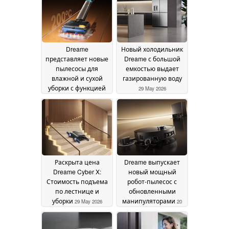
электролиза
09 July
2026
Dreame
Новый холодильник
представляет новые
Dreame с большой
пылесосы для
емкостью выдает
влажной и сухой
газированную воду
уборки с функцией
29 May 2026
стерилизации
горячей водой и
паром: первая
модель поступила в
продажу
29 May 2026
Раскрыта цена
Dreame выпускает
Dreame Cyber X:
новый мощный
Стоимость подъема
робот-пылесос с
по лестнице и
обновленными
уборки
манипуляторами
29 May 2026
20
May 2026