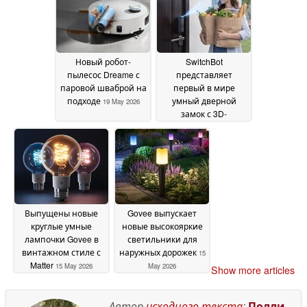
Новый робот-
SwitchBot
пылесос Dreame с
представляет
паровой шваброй на
первый в мире
подходе
умный дверной
19 May 2026
замок с 3D-
распознаванием
лица
15 May 2026
Выпущены новые
Govee выпускает
круглые умные
новые высокояркие
лампочки Govee в
светильники для
винтажном стиле с
наружных дорожек
15
Matter
15 May 2026
May 2026
Show more articles
Автор
исходного текста
:
Полли