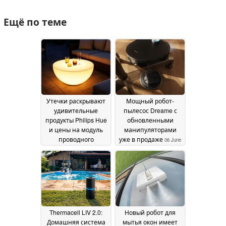
Ещё по теме
Утечки раскрывают
Мощный робот-
удивительные
пылесос Dreame с
продукты Philips Hue
обновленными
и цены на модуль
манипуляторами
проводного
уже в продаже
06 June
настенного
2026
выключателя
08 June
2026
Thermacell LIV 2.0:
Новый робот для
Домашняя система
мытья окон имеет