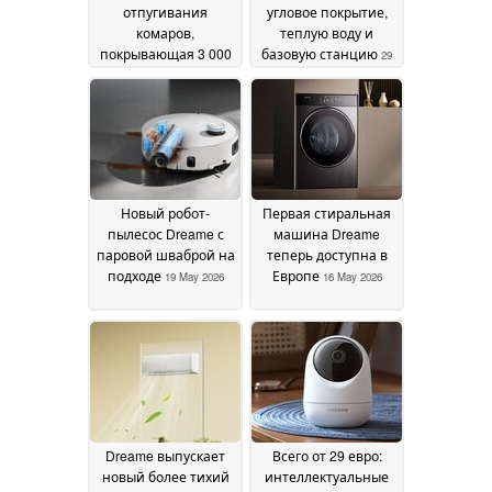
отпугивания
угловое покрытие,
комаров,
теплую воду и
покрывающая 3 000
базовую станцию
29
квадратных футов
03
May 2026
June 2026
Новый робот-
Первая стиральная
пылесос Dreame с
машина Dreame
паровой шваброй на
теперь доступна в
подходе
Европе
19 May 2026
16 May 2026
Dreame выпускает
Всего от 29 евро:
новый более тихий
интеллектуальные