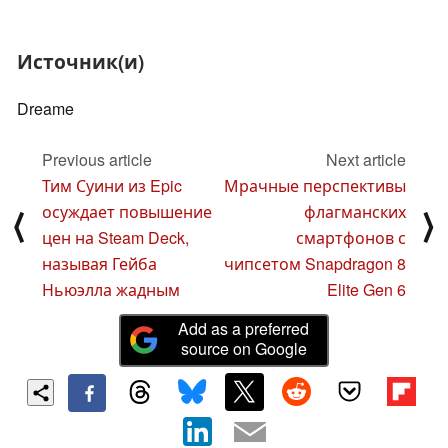
Источник(и)
Dreame
Previous article
Next article
Тим Суини из Epic
Мрачные перспективы
осуждает повышение
флагманских
⟨
⟩
цен на Steam Deck,
смартфонов с
называя Гейба
чипсетом Snapdragon 8
Ньюэлла жадным
Elite Gen 6
Add as a preferred
source on Google