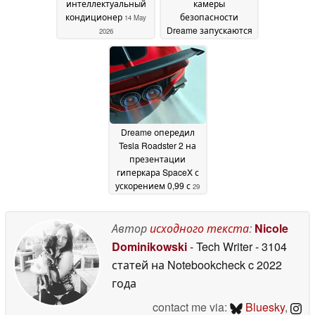
интеллектуальный
камеры
кондиционер
безопасности
14 May
Dreame запускаются
2026
со скидками в
начале недели
30 April
2026
Dreame опередил
Tesla Roadster 2 на
презентации
гиперкара SpaceX с
ускорением 0,99 с
29
April 2026
Автор
исходного текста
:
Nicole
Dominikowski
- Tech Writer
- 3104
статей на Notebookcheck
c 2022
года
contact me via:
Bluesky
,