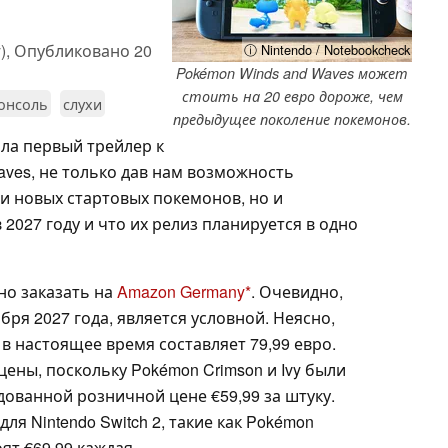
),
Опубликовано
20
ⓘ Nintendo / Notebookcheck
Pokémon Winds and Waves может
стоить на 20 евро дороже, чем
онсоль
слухи
предыдущее поколение покемонов.
ила первый трейлер к
aves, не только дав нам возможность
и новых стартовых покемонов, но и
 2027 году и что их релиз планируется в одно
но заказать на
Amazon Germany
. Очевидно,
абря 2027 года, является условной. Неясно,
я в настоящее время составляет 79,99 евро.
ены, поскольку Pokémon Crimson и Ivy были
ованной розничной цене €59,99 за штуку.
я Nintendo Switch 2, такие как Pokémon
оят €69,99 каждая