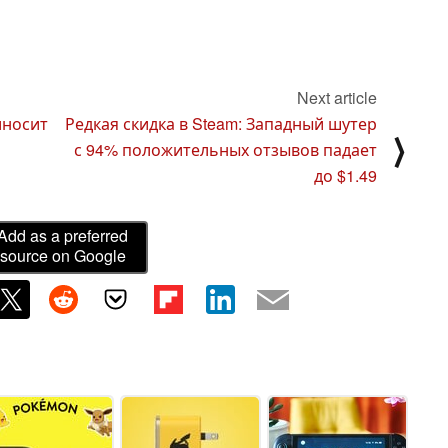
Next article
иносит
Редкая скидка в Steam: Западный шутер
⟩
с 94% положительных отзывов падает
до $1.49
Add as a preferred
source on Google