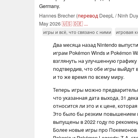
Germany.
Hannes Brecher (
перевод
DeepL / Ninh Duy
May 2026
🇺🇸
🇩🇪
...
игры и всё, что связано с ними
игровая к
Два месяца назад Nintendo выпуст
играм Pokémon Winds и Pokémon W
взглянуть на улучшенную графику 
подтвердив, что обе игры выйдут в
и то же время по всему миру.
Теперь игры можно предваритель
что указанная дата выхода, 31 дек
относится ли это и к цене, котора
Это было бы резким повышением ц
выпущены в 2022 году по рекоменд
Более новые игры про Покемонов дл
Pokopia и Pokémon Legends: Z-A, ст