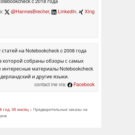
Notebookcheck
c 2018 года
a:
@HannesBrecher
,
LinkedIn
,
Xing
2 статей на Notebookcheck
c 2008 года
в которой собраны обзоры с самых
е интересные материалы Notebookcheck
дерландский и другие языки.
contact me via:
Facebook
6 год, 05 месяц
> Предварительные заказы на
цене