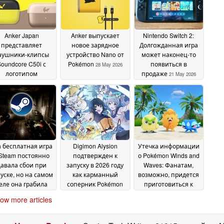
Anker Japan
Anker выпускает
Nintendo Switch 2:
представляет
новое зарядное
Долгожданная игра
аушники-клипсы
устройство Nano от
может наконец-то
Soundcore C50i с
Pokémon
появиться в
28 May 2026
логотипом
продаже
21 May 2026
кемонов
28 May 2026
а бесплатная игра
Digimon Alysion
Утечка информации
 Steam постоянно
подтвержден к
о Pokémon Winds and
давала сбои при
запуску в 2026 году
Waves: Фанатам,
уске, но на самом
как карманный
возможно, придется
еле она грабила
соперник Pokémon
приготовиться к
ользователей в
TCG на мобильных
долгому периоду
ow more articles
новом режиме
устройствах
молчания
20
14 May
12 May 2026
May 2026
2026