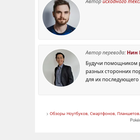
Автор
исходного тек
Автор перевода:
Нин 
Будучи помощником р
разных сторонних по
для их последующего 
>
Обзоры Ноутбуков, Смартфонов, Планшетов.
Poké