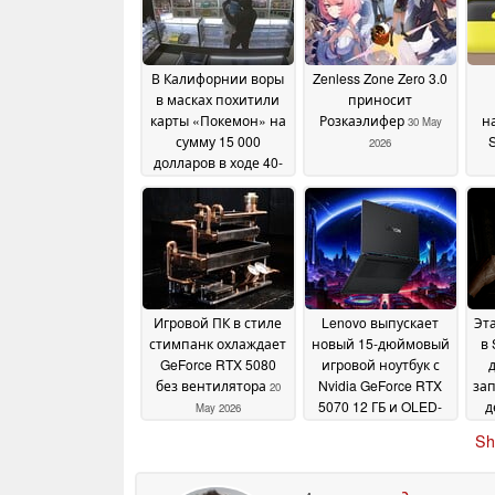
В Калифорнии воры
Zenless Zone Zero 3.0
в масках похитили
приносит
карты «Покемон» на
Розкаэлифер
н
30 May
сумму 15 000
2026
долларов в ходе 40-
секундного
по
ограбления
13 June
2026
Игровой ПК в стиле
Lenovo выпускает
Эт
стимпанк охлаждает
новый 15-дюймовый
в
GeForce RTX 5080
игровой ноутбук с
без вентилятора
Nvidia GeForce RTX
зап
20
5070 12 ГБ и OLED-
д
May 2026
дисплеем с
п
Sh
разрешением 1 100
фо
нит
20 May 2026