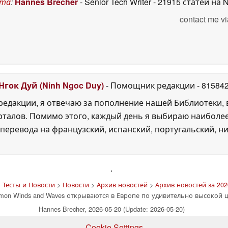
ста
:
Hannes Brecher
- Senior Tech Writer
- 21915 статей на 
contact me vi
Нгок Дуй (Ninh Ngoc Duy)
- Помощник редакции
- 81584
едакции, я отвечаю за пополнение нашей Библиотеки, 
рталов. Помимо этого, каждый день я выбираю наиболе
перевода на французский, испанский, португальский, ни
'
 Тесты и Новости
>
Новости
>
Архив новостей
>
Архив новостей за 202
mon Winds and Waves открываются в Европе по удивительно высокой 
Hannes Brecher, 2026-05-20 (Update: 2026-05-20)
Cookie Settings