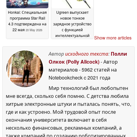
Honkai: Специальная
Ugreen выпускает
программа Star Rail
новое тонкое
4.3 подтверждена на
зарядное устройство
22 мая
с функцией
20 May 2026
интеллектуальной
Show more articles
зарядки
20 May 2026
Автор
исходного текста
:
Полли
Олкок (Polly Allcock)
- Автор
материалов
- 5962 статей на
Notebookcheck
c 2021 года
Мир технологий был любопытен
мне всегда, сколько себя помню. С детства любила
хитрые электронные штуки и пыталась понять, что,
где и как устроено. Мой трудовой опыт после
окончания университета включает в себя
несколько финансовых, рекламных компаний, а
также компаний по созданию роботизированных