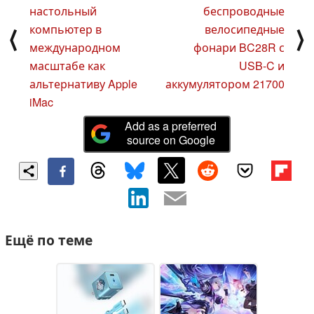
настольный
беспроводные
компьютер в
велосипедные
⟨
⟩
международном
фонари BC28R с
масштабе как
USB-C и
альтернативу Apple
аккумулятором 21700
iMac
Add as a preferred
source on Google
Ещё по теме