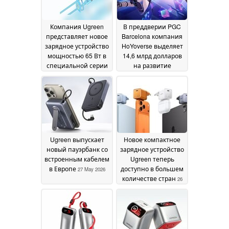
Компания Ugreen
В преддверии PGC
представляет новое
Barcelona компания
зарядное устройство
HoYoverse выделяет
мощностью 65 Вт в
14,6 млрд долларов
специальной серии
на развитие
с компактным
искусственного
дизайном
интеллекта
24 June 2026
14 June
2026
Ugreen выпускает
Новое компактное
новый пауэрбанк со
зарядное устройство
встроенным кабелем
Ugreen теперь
в Европе
доступно в большем
27 May 2026
количестве стран
26
May 2026