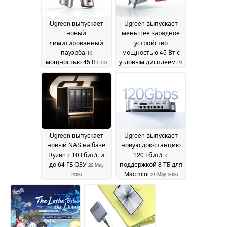
Ugreen выпускает
Ugreen выпускает
новый
меньшее зарядное
лимитированный
устройство
пауэрбанк
мощностью 45 Вт с
мощностью 45 Вт со
угловым дисплеем
23
встроенным кабелем
May 2026
и дисплеем
23 May 2026
Ugreen выпускает
Ugreen выпускает
новый NAS на базе
новую док-станцию
Ryzen с 10 Гбит/с и
120 Гбит/с с
до 64 ГБ ОЗУ
поддержкой 8 ТБ для
22 May
Mac mini
2026
21 May 2026