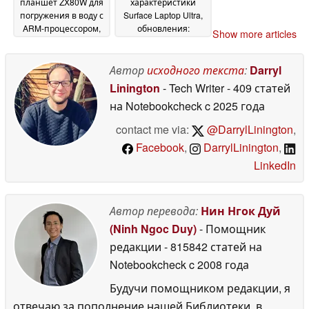
планшет ZX80W для
характеристики
погружения в воду с
Surface Laptop Ultra,
ARM-процессором,
обновления:
Show more articles
дисплеем с яркостью
MacBook Pro с
1,000 нит и Windows
Windows 11?
04 June
11 IoT Enterprise LTSC
Автор
исходного текста
:
Darryl
2026
04 June 2026
Linington
- Tech Writer
- 409 статей
на Notebookcheck
c 2025 года
contact me via:
@DarrylLinington
,
Facebook
,
DarrylLinington
,
LinkedIn
Автор перевода:
Нин Нгок Дуй
(Ninh Ngoc Duy)
- Помощник
редакции
- 815842 статей на
Notebookcheck
c 2008 года
Будучи помощником редакции, я
отвечаю за пополнение нашей Библиотеки, в