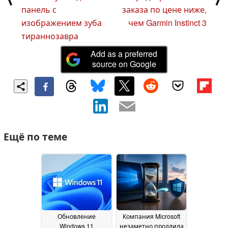
панель с
заказа по цене ниже,
изображением зуба
чем Garmin Instinct 3
тираннозавра
Add as a preferred
source on Google
Ещё по теме
Обновление
Компания Microsoft
Windows 11
незаметно продлила