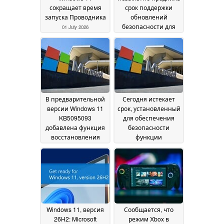
сокращает время
срок поддержки
запуска Проводника
обновлений
безопасности для
01 July 2026
Windows 10 до 2027
года
28 June 2026
В предварительной
Сегодня истекает
версии Windows 11
срок, установленный
KB5095093
для обеспечения
добавлена функция
безопасности
восстановления
функции
системы на
«Безопасная
определенный
загрузка» (Secure
момент времени
Boot) в Windows
26
24
June 2026
June 2026
Windows 11, версия
Сообщается, что
26H2: Microsoft
режим Xbox в