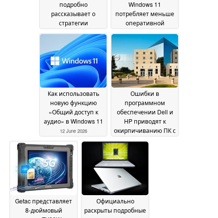
подробно
Windows 11
рассказывает о
потребляет меньше
стратегии
оперативной
внедрения
памяти по
22 June 2026
сравнению со
стандартной
версией Windows 11,
однако это не
приводит к
повышению
Как использовать
Ошибки в
производительности
новую функцию
программном
в играх
16 June 2026
«Общий доступ к
обеспечении Dell и
аудио» в Windows 11
HP приводят к
окирпичиванию ПК с
12 June 2026
Windows 11
09 June 2026
Getac представляет
Официально
8-дюймовый
раскрыты подробные