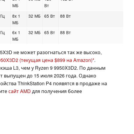
МБ
Вт
ГГц
8x 1
32 МБ
65 Вт
88 Вт
МБ
ГГц
6x 1
32 МБ
65 Вт
88 Вт
МБ
5X3D не может разогнаться так же высоко,
950X3D2
(текущая цена $899 на Amazon)
.
 кэша L3, чем у Ryzen 9 9950X3D2. По данным
т выпущен до 15 июля 2026 года. Однако
ройства ThinkStation P4 появятся в продаже на
рите
сайт AMD
для получения более