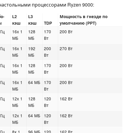
настольными процессорами Ryzen 9000:
бо-
L2
L3
Мощность в гнезде по
ы
кэш
кэш
TDP
умолчанию (PPT)
ГГц
16x 1
128
170
200 Вт
МБ
МБ
Вт
ГГц
16x 1
192
200
270 Вт
МБ
МБ
Вт
ГГц
16x 1
128
170
200 Вт
МБ
МБ
Вт
ГГц
16x 1
64 МБ
170
200 Вт
МБ
Вт
ГГц
12x 1
128
120
162 Вт
МБ
МБ
Вт
ГГц
12x 1
64 МБ
120
162 Вт
МБ
Вт
ГГц
8x 1
96 МБ
120
162 Вт