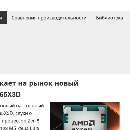
и
Сравнения производительности
Библиотека
кает на рынок новый
965X3D
 новый настольный
65X3D, слухи о
н процессор Zen 5
 128 МБ кэша L3 в