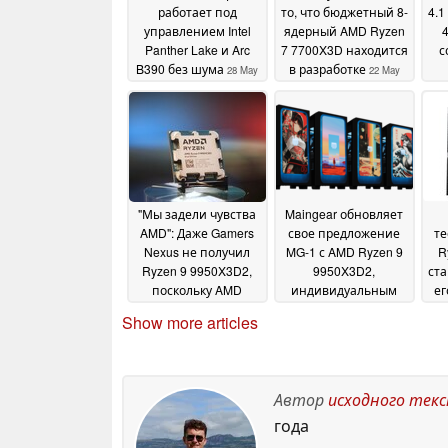
работает под
то, что бюджетный 8-
4.1
управлением Intel
ядерный AMD Ryzen
Panther Lake и Arc
7 7700X3D находится
с
B390 без шума
в разработке
28 May
22 May
2026
2026
"Мы задели чувства
Maingear обновляет
AMD": Даже Gamers
свое предложение
т
Nexus не получил
MG-1 с AMD Ryzen 9
R
Ryzen 9 9950X3D2,
9950X3D2,
ста
поскольку AMD
индивидуальным
ег
скрывает образцы
оформлением и
Show more articles
обзоров от многих
многим другим
22 April
СМИ
22 April 2026
2026
Автор
исходного тек
года