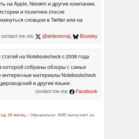
ть на Apple, Neowin и другие компании.
стории и политике (после
инуться словцом в Twitter или на
contact me via:
@aldersonaj
,
Bluesky
2 статей на Notebookcheck
c 2008 года
в которой собраны обзоры с самых
е интересные материалы Notebookcheck
дерландский и другие языки.
contact me via:
Facebook
год, 05 месяц
> Официально: AMD выпускает на