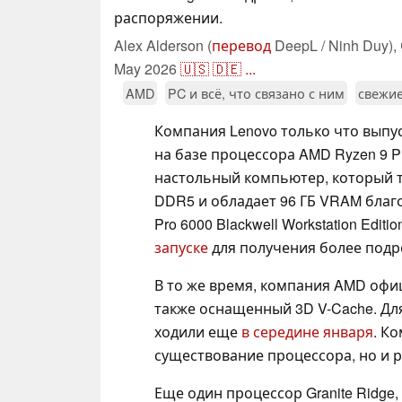
распоряжении.
Alex Alderson (
перевод
DeepL / Ninh Duy),
May 2026
🇺🇸
🇩🇪
...
AMD
PC и всё, что связано с ним
свежи
Компания Lenovo только что выпуст
на базе процессора AMD Ryzen 9 PR
настольный компьютер, который т
DDR5 и обладает 96 ГБ VRAM благ
Pro 6000 Blackwell Workstation Edi
запуске
для получения более подро
В то же время, компания AMD офи
также оснащенный 3D V-Cache. Для
ходили еще
в середине января
. К
существование процессора, но и р
Еще один процессор Granite Ridge