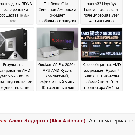
 за пределы RDNA
EliteBoard G1a в
застой? Ноутбук
4 после реакции
Северной Америке и
Lenovo показывает,
ообщества
ожидает
почему серия Ryzen
16 May
глобального запуска
400 частично
2026
провалилась
14 May 2026
04 May
2026
Результаты
Geekom A5 Pro 2026 с
Как сообщается, AMD
естирования AMD
APU AMD Ryzen:
возрождает Ryzen 7
yzen 9 9950X3D2
Компактный,
5800X3D в качестве
вят под сомнение
эффективный мини-
юбилейного 10-го
о существование
ПК, созданный для
процессора AM4 на
повседневной
фоне кризиса
22 April 2026
работы
оперативной
19 April 2026
памяти DDR5
18 April
2026
ста
:
Алекс Элдерсон (Alex Alderson)
- Автор материалов