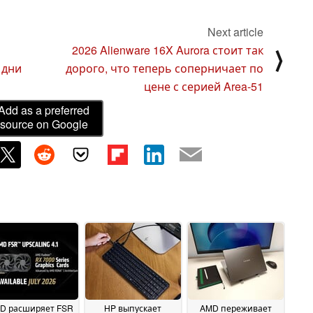
Next article
2026 Alienware 16X Aurora стоит так
⟩
 дни
дорого, что теперь соперничает по
цене с серией Area-51
Add as a preferred
source on Google
D расширяет FSR
HP выпускает
AMD переживает