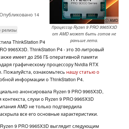
Опубликовано
14
ⓘ AMD
Процессор Ryzen 9 PRO 9965X3D
е релизы
от AMD может быть готов не
раньше лета.
ила ThinkStation P4
O 9965X3D. ThinkStation P4 - это 30-литровый
акже имеет до 256 ГБ оперативной памяти
одаря графическому процессору Nvidia RTX
tion. Пожалуйста, ознакомьтесь
нашу статью о
бной информации о ThinkStation P4.
циально анонсировала Ryzen 9 PRO 9965X3D,
 контекста, слухи о Ryzen 9 PRO 9965X3D
омпания AMD не только подтвердила
аскрыла все его основные характеристики.
, Ryzen 9 PRO 9965X3D выглядит следующим