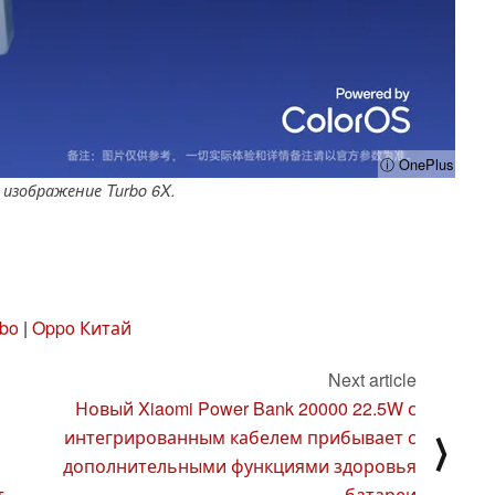
ⓘ OnePlus
 изображение Turbo 6X.
bo
|
Oppo Китай
Next article
Новый Xiaomi Power Bank 20000 22.5W с
интегрированным кабелем прибывает с
⟩
дополнительными функциями здоровья
т
батареи