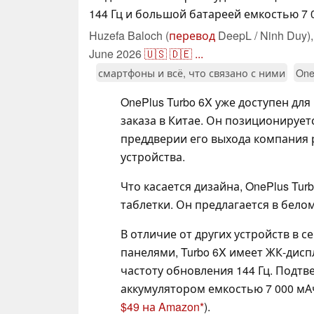
144 Гц и большой батареей емкостью 7 
Huzefa Baloch (
перевод
DeepL / Ninh Duy)
June 2026
🇺🇸
🇩🇪
...
смартфоны и всё, что связано с ними
One
OnePlus Turbo 6X уже доступен дл
заказа в Китае. Он позиционирует
преддверии его выхода компания 
устройства.
Что касается дизайна, OnePlus Tu
таблетки. Он предлагается в бело
В отличие от других устройств в с
панелями, Turbo 6X имеет ЖК-дис
частоту обновления 144 Гц. Подтв
аккумулятором емкостью 7 000 мА
$49 на Amazon
).