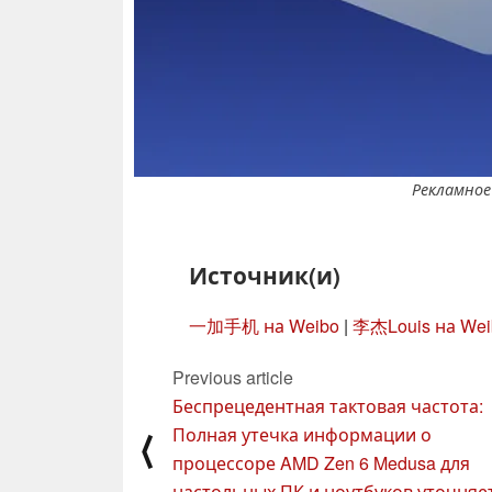
Рекламное
Источник(и)
一加手机 на Weibo
|
李杰Louis на Wei
Previous article
Беспрецедентная тактовая частота:
Полная утечка информации о
⟨
процессоре AMD Zen 6 Medusa для
настольных ПК и ноутбуков уточняе