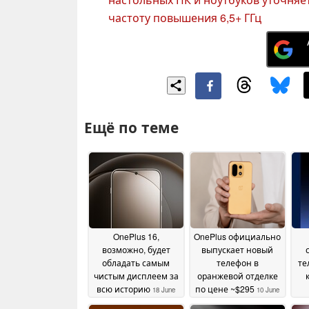
частоту повышения 6,5+ ГГц
Ещё по теме
OnePlus 16,
OnePlus официально
возможно, будет
выпускает новый
обладать самым
телефон в
те
чистым дисплеем за
оранжевой отделке
всю историю
по цене ~$295
18 June
10 June
за
2026
2026