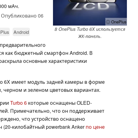
000 мАч.
,
Опубликовано
06
ⓘ OnePlus
В OnePlus Turbo 6X используется
Plus
Android
ЖК-панель.
я предварительного
ся как бюджетный смартфон Android. В
раскрыла основные характеристики
rbo 6X имеет модуль задней камеры в форме
м, черном и зеленом цветовых вариантах.
ерии
Turbo 6
которые оснащены OLED-
плей. Примечательно, что он поддерживает
ерждено, что устройство оснащено
ч (20-килобайтный powerbank Anker
по цене