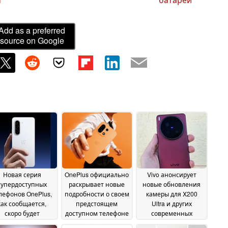
Add as a preferred
source on Google
Новая серия
OnePlus официально
Vivo анонсирует
супердоступных
раскрывает новые
новые обновления
лефонов OnePlus,
подробности о своем
камеры для X200
как сообщается,
предстоящем
Ultra и других
скоро будет
доступном телефоне
современных
пущена
флагманов
09 June 2026
08 June 2026
07 June 2026