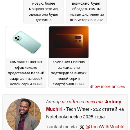
новую, более
возможно, будет
мощную версию,
обладать самым
однако она будет
чистым дисплеем за
доступна
всю историю
18 June
исключительно в
2026
Индии
18 June 2026
Компания OnePlus
Компания OnePlus
официально
официально
представила первый
подтвердила выпуск
смартфон из своей
новой серии
новой серии
смартфонов
15 June
11 June
Show more articles
2026
2026
Автор
исходного текста
:
Antony
Muchiri
- Tech Writer
- 252 статей на
Notebookcheck
c 2025 года
contact me via:
@TechWithMuchiri