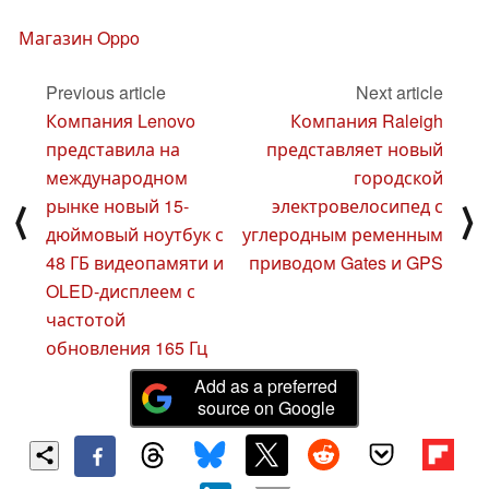
Магазин Oppo
Previous article
Next article
Компания Lenovo
Компания Raleigh
представила на
представляет новый
международном
городской
рынке новый 15-
электровелосипед с
⟨
⟩
дюймовый ноутбук с
углеродным ременным
48 ГБ видеопамяти и
приводом Gates и GPS
OLED-дисплеем с
частотой
обновления 165 Гц
Add as a preferred
source on Google