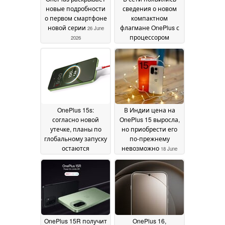
новые подробности
сведения о новом
о первом смартфоне
компактном
новой серии
флагмане OnePlus с
26 June
процессором
2026
Snapdragon 8 Elite
Gen 6 и 6,3-
дюймовым экраном
22 June 2026
OnePlus 15s:
В Индии цена на
согласно новой
OnePlus 15 выросла,
утечке, планы по
но приобрести его
глобальному запуску
по-прежнему
остаются
невозможно
18 June
неопределенными
19
2026
June 2026
OnePlus 15R получит
OnePlus 16,