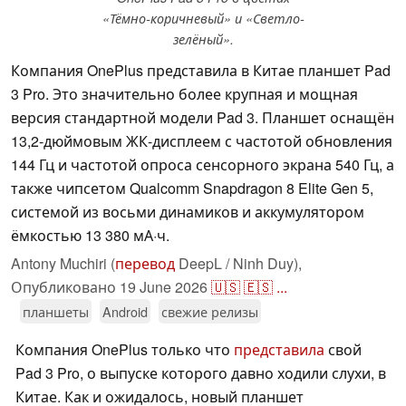
«Тёмно-коричневый» и «Светло-
зелёный».
Компания OnePlus представила в Китае планшет Pad
3 Pro. Это значительно более крупная и мощная
версия стандартной модели Pad 3. Планшет оснащён
13,2-дюймовым ЖК-дисплеем с частотой обновления
144 Гц и частотой опроса сенсорного экрана 540 Гц, а
также чипсетом Qualcomm Snapdragon 8 Elite Gen 5,
системой из восьми динамиков и аккумулятором
ёмкостью 13 380 мА·ч.
Antony Muchiri (
перевод
DeepL / Ninh Duy),
Опубликовано
19 June 2026
🇺🇸
🇪🇸
...
планшеты
Android
свежие релизы
Компания OnePlus только что
представила
свой
Pad 3 Pro, о выпуске которого давно ходили слухи, в
Китае. Как и ожидалось, новый планшет