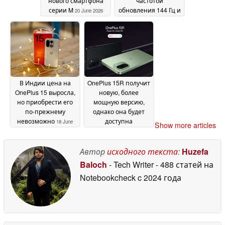
нового смартфона
частотой
серии M
обновления 144 Гц и
20 June 2026
процессором
Snapdragon 8 Elite
Gen 5
19 June 2026
В Индии цена на
OnePlus 15R получит
OnePlus 15 выросла,
новую, более
но приобрести его
мощную версию,
по-прежнему
однако она будет
невозможно
доступна
18 June
Show more articles
исключительно в
2026
Индии
18 June 2026
Автор
исходного текста
:
Huzefa
Baloch
- Tech Writer
- 488 статей на
Notebookcheck
c 2024 года