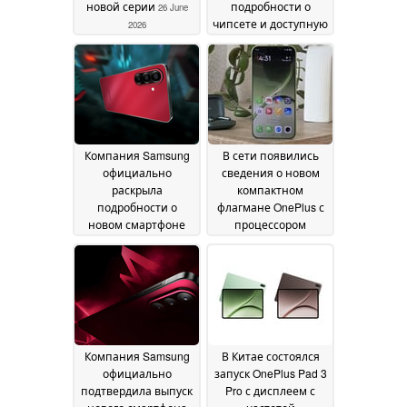
новой серии
подробности о
26 June
чипсете и доступную
2026
цену
25 June 2026
Компания Samsung
В сети появились
официально
сведения о новом
раскрыла
компактном
подробности о
флагмане OnePlus с
новом смартфоне
процессором
серии M перед его
Snapdragon 8 Elite
выпуском
Gen 6 и 6,3-
24 June 2026
дюймовым экраном
22 June 2026
Компания Samsung
В Китае состоялся
официально
запуск OnePlus Pad 3
подтвердила выпуск
Pro с дисплеем с