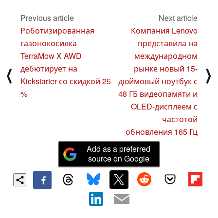
Previous article
Next article
Роботизированная
Компания Lenovo
газонокосилка
представила на
TerraMow X AWD
международном
дебютирует на
рынке новый 15-
⟨
⟩
Kickstarter со скидкой 25
дюймовый ноутбук с
%
48 ГБ видеопамяти и
OLED-дисплеем с
частотой
обновления 165 Гц
Add as a preferred
source on Google