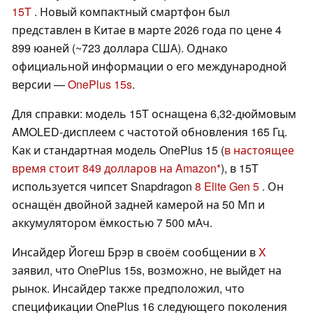
15T
. Новый компактный смартфон был
представлен в Китае в марте 2026 года по цене 4
899 юаней (~723 доллара США). Однако
официальной информации о его международной
версии —
OnePlus 15s
.
Для справки: модель 15T оснащена 6,32-дюймовым
AMOLED-дисплеем с частотой обновления 165 Гц.
Как и стандартная модель OnePlus 15 (
в настоящее
время стоит 849 долларов на Amazon
), в 15T
используется чипсет Snapdragon
8 Elite Gen 5
. Он
оснащён двойной задней камерой на 50 Мп и
аккумулятором ёмкостью 7 500 мАч.
Инсайдер Йогеш Брэр в своём сообщении в
X
заявил, что OnePlus 15s, возможно, не выйдет на
рынок. Инсайдер также предположил, что
спецификации OnePlus 16 следующего поколения