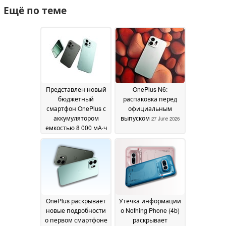
Ещё по теме
Представлен новый
OnePlus N6:
бюджетный
распаковка перед
смартфон OnePlus с
официальным
аккумулятором
выпуском
27 June 2026
емкостью 8 000 мА·ч
и одной рабочей
задней камерой
30
June 2026
OnePlus раскрывает
Утечка информации
новые подробности
о Nothing Phone (4b)
о первом смартфоне
раскрывает